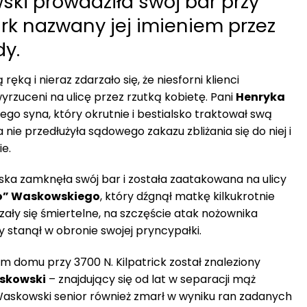
ki prowadziła swój bar przy
ark nazwany jej imieniem przez
dy.
ęką i nieraz zdarzało się, że niesforni klienci
wyrzuceni na ulicę przez rzutką kobietę. Pani
Henryka
ego syna, który okrutnie i bestialsko traktował swą
nie przedłużyła sądowego zakazu zbliżania się do niej i
ie.
ka zamknęła swój bar i została zaatakowana na ulicy
o” Waskowskiego
, który dźgnął matkę kilkukrotnie
ały się śmiertelne, na szczęście atak nożownika
y stanął w obronie swojej pryncypałki.
im domu przy 3700 N. Kilpatrick został znaleziony
skowski
– znajdujący się od lat w separacji mąż
 Waskowski senior również zmarł w wyniku ran zadanych