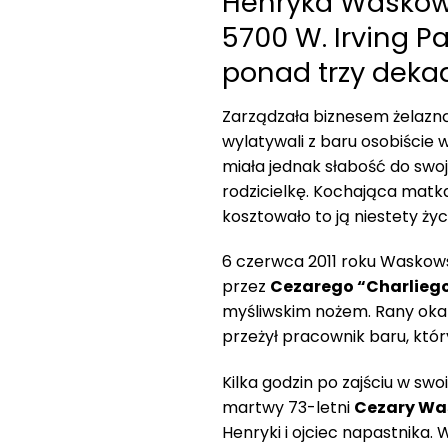
Henryka Waskows
5700 W. Irving P
ponad trzy deka
Zarządzała biznesem żelazną r
wylatywali z baru osobiście 
miała jednak słabość do swoj
rodzicielkę. Kochająca matka 
kosztowało to ją niestety życ
6 czerwca 2011 roku Waskows
przez
Cezarego “Charlieg
myśliwskim nożem. Rany okaz
przeżył pracownik baru, któr
Kilka godzin po zajściu w swo
martwy 73-letni
Cezary Wa
Henryki i ojciec napastnika.