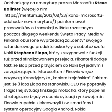
Odchodzący na emeryturę prezes Microsoftu
Steve
Ballmer
(więcej o nim
:https://meritum.us/2013/08/23/ikona-microsoftu-
odchodzi-na-emeryture/) poinformował
pracowników o transakcji w liście rozesłanym
podczas długiego weekendu Święta Pracy. Media w
Finlandii oburzone wyprzedażą za „centy” swojego
sztandarowego produktu oskarżyły o sabotaż szefa
Nokii
Stephena Elopa
, który zrezygnował z funkcji
tuż przed sfinalizowaniem przejęcia. Pikanterii dodaje
fakt, że Elop przed przyjściem do Nokii był jednym z
zarządzających… Microsoftem! Finowie wręcz
nazywają Kanadyjczyka „koniem trojańskim”. Faktem
jest, że 3 lata Elopa na stanowisku CEO nie poprawiły
tragicznej sytuacji fińskiego molocha, który popełnił
strategiczne błędy w ocenie sytuacji rynkowej, m.in.
Finowie zupełnie zlekceważyli tzw. smartfony i
system operacyjny Googla Android. Nokia