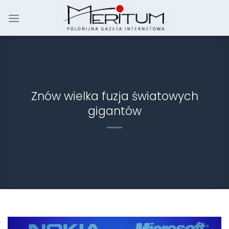
Skip
to
content
Znów wielka fuzja światowych
gigantów