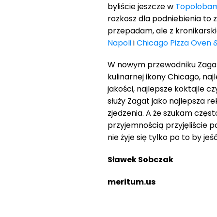
byliście jeszcze w
Topoloba
rozkosz dla podniebienia to 
przepadam, ale z kronikarsk
Napoli
i
Chicago Pizza Oven
W nowym przewodniku Zagata
kulinarnej ikony Chicago, na
jakości, najlepsze koktajle c
służy Zagat jako najlepsza 
zjedzenia. A że szukam często
przyjemnością przyjęliście 
nie żyje się tylko po to by j
Sławek Sobczak
meritum.us