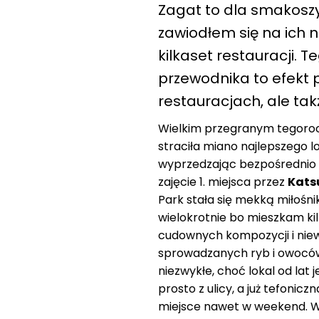
Zagat to dla smakoszy 
zawiodłem się na ich 
kilkaset restauracji.
przewodnika to efekt p
restauracjach, ale tak
Wielkim przegranym tegorocz
straciła miano najlepszego l
wyprzedzając bezpośrednio n
zajęcie 1. miejsca przez
Kats
Park stała się mekką miłośni
wielokrotnie bo mieszkam ki
cudownych kompozycji i niew
sprowadzanych ryb i owoców
niezwykłe, choć lokal od lat
prosto z ulicy, a już tefoni
miejsce nawet w weekend. W 