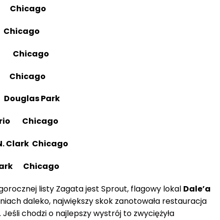
ed Chicago
 Chicago
nd Chicago
nd Chicago
 Douglas Park
tario Chicago
 N. Clark Chicago
Clark Chicago
rocznej listy Zagata jest Sprout, flagowy lokal
Dale’a
iach daleko, największy skok zanotowała restauracja
. Jeśli chodzi o najlepszy wystrój to zwyciężyła