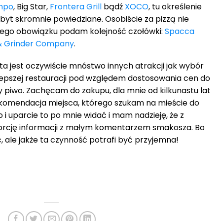
mpo
, Big Star,
Frontera Grill
bądź
XOCO
, tu określenie
zbyt skromnie powiedziane. Osobiście za pizzą nie
iego obowiązku podam kolejność czołówki:
Spacca
 & Grinder Company
.
 jest oczywiście mnóstwo innych atrakcji jak wybór
jlepszej restauracji pod względem dostosowania cen do
zy piwo. Zachęcam do zakupu, dla mnie od kilkunastu lat
rekomendacja miejsca, którego szukam na mieście do
 i uparcie to po mnie widać i mam nadzieję, że z
porcję informacji z małym komentarzem smakosza. Bo
eść, ale jakże ta czynność potrafi być przyjemna!