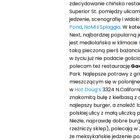
zdecydowanie chińska resta
Superior St. pomiędzy ulicam
jedzenie, scenografię i widoki
Pond
,
NoMI
i
Spiaggia
. W kate
Next, najbardziej popularną 
jest mediolańska w klimacie
taką pieczoną pierś bażancią
w życiu już nie podacie gośc
polecam też restaurację
Gae
Park. Najlepsze potrawy z g
mieszczącym się w polonijnej
w
Hot Doug’s
3324 N.Californ
znakomitą bułę z kiełbasą z 
najlepszy burger, a znaleźć 
polskiej ulicy z małą uliczką
Niezłe, naprawdę dobre burg
rzeźniczy sklep), polecają w
że meksykańskie jedzenie poda