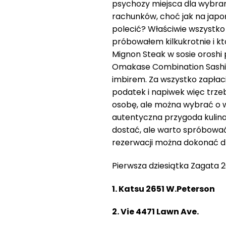
psychozy miejsca dla wybran
rachunków, choć jak na japoń
polecić? Właściwie wszystko 
próbowałem kilkukrotnie i któ
Mignon Steak w sosie oroshi p
Omakase Combination Sashimi
imbirem. Za wszystko zapłaci
podatek i napiwek więc trz
osobę, ale można wybrać o w
autentyczna przygoda kulina
dostać, ale warto spróbować,
rezerwacji można dokonać 
Pierwsza dziesiątka Zagata 
1. Katsu 2651 W.Peters
2. Vie 4471 Lawn Ave. 