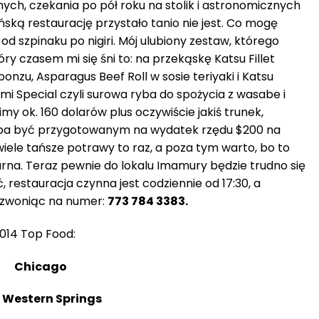
ych, czekania po pół roku na stolik i astronomicznych
ską restaurację przystało tanio nie jest. Co mogę
od szpinaku po nigiri. Mój ulubiony zestaw, którego
ry czasem mi się śni to: na przekąskę Katsu Fillet
onzu, Asparagus Beef Roll w sosie teriyaki i Katsu
 Special czyli surowa ryba do spożycia z wasabe i
my ok. 160 dolarów plus oczywiście jakiś trunek,
eba być przygotowanym na wydatek rzędu $200 na
iele tańsze potrawy to raz, a poza tym warto, bo to
rna. Teraz pewnie do lokalu Imamury będzie trudno się
 restauracja czynna jest codziennie od 17:30, a
dzwoniąc na numer:
773 784 3383.
2014 Top Food:
on Chicago
Western Springs