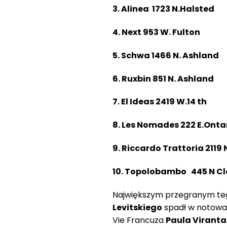
3. Alinea 1723 N.Halst
4. Next 953 W. Fulton
5. Schwa 1466 N. Ashla
6. Ruxbin 851 N. Ashla
7. El Ideas 2419 W.14 th
8. Les Nomades 222 E.On
9. Riccardo Trattoria 2119
10. Topolobambo 445 N 
Największym przegranym tego
Levitskiego
spadł w notowan
Vie Francuza
Paula Viranta