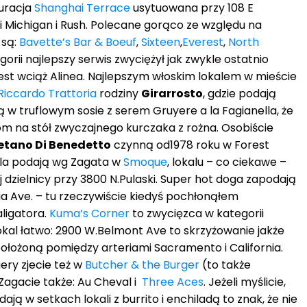
uracja
Shanghai Terrace
usytuowana przy 108 E
i Michigan i Rush. Polecane gorąco ze względu na
 są:
Bavette’s Bar & Boeuf
,
Sixteen
,
Everest
,
North
gorii najlepszy serwis zwyciężył jak zwykle ostatnio
jest wciąż Alinea. Najlepszym włoskim lokalem w mieście
Riccardo Trattoria
rodziny
Girarrosto
, gdzie podają
 w truflowym sosie z serem Gruyere a la Fagianella, że
iom na stół zwyczajnego kurczaka z rożna. Osobiście
tano Di Benedetto
czynną od1978 roku w Forest
rila podają wg Zagata w
Smoque
, lokalu – co ciekawe –
 dzielnicy przy 3800 N.Pulaski. Super hot doga zapodają
ia Ave. – tu rzeczywiście kiedyś pochłonąłem
aligatora.
Kuma’s Corner
to zwycięzca w kategorii
lokal łatwo: 2900 W.Belmont Ave to skrzyżowanie jakże
 położoną pomiędzy arteriami Sacramento i California.
ery zjecie też w
Butcher & the Burger
(to także
 Zagacie także: Au Cheval i
Three Aces
. Jeżeli myślicie,
ją w setkach lokali z burrito i enchiladą to znak, że nie