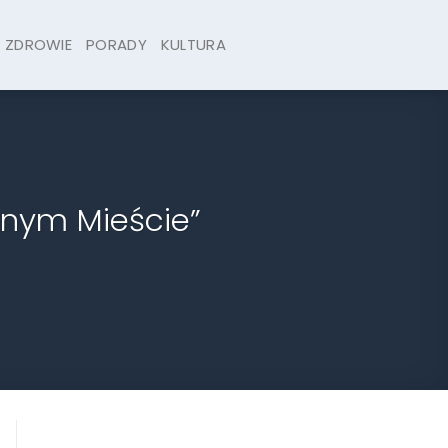
ZDROWIE
PORADY
KULTURA
znym Mieście”