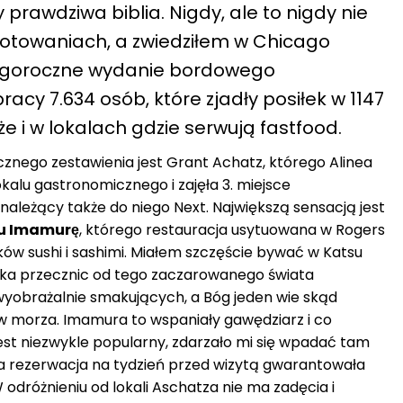
prawdziwa biblia. Nigdy, ale to nigdy nie
notowaniach, a zwiedziłem w Chicago
 Tegoroczne wydanie bordowego
racy 7.634 osób, które zjadły posiłek w 1147
że i w lokalach gdzie serwują fastfood.
nego zestawienia jest Grant Achatz, którego Alinea
okalu gastronomicznego i zajęła 3. miejsce
ależący także do niego Next. Największą sensacją jest
u Imamurę
, którego restauracja usytuowana w Rogers
ków sushi i sashimi. Miałem szczęście bywać w Katsu
lka przecznic od tego zaczarowanego świata
yobrażalnie smakujących, a Bóg jeden wie skąd
 morza. Imamura to wspaniały gawędziarz i co
 jest niezwykle popularny, zdarzało mi się wpadać tam
czna rezerwacja na tydzień przed wizytą gwarantowała
odróżnieniu od lokali Aschatza nie ma zadęcia i