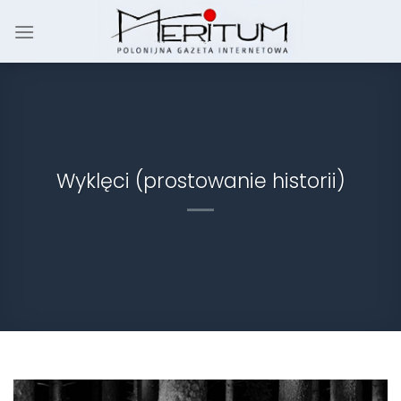
Skip
to
content
Wyklęci (prostowanie historii)