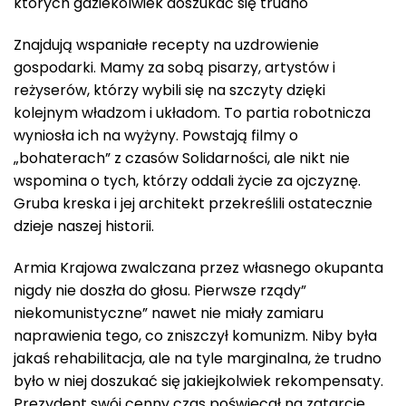
których gdziekolwiek doszukać się trudno
Znajdują wspaniałe recepty na uzdrowienie
gospodarki. Mamy za sobą pisarzy, artystów i
reżyserów, którzy wybili się na szczyty dzięki
kolejnym władzom i układom. To partia robotnicza
wyniosła ich na wyżyny. Powstają filmy o
„bohaterach” z czasów Solidarności, ale nikt nie
wspomina o tych, którzy oddali życie za ojczyznę.
Gruba kreska i jej architekt przekreślili ostatecznie
dzieje naszej historii.
Armia Krajowa zwalczana przez własnego okupanta
nigdy nie doszła do głosu. Pierwsze rządy”
niekomunistyczne” nawet nie miały zamiaru
naprawienia tego, co zniszczył komunizm. Niby była
jakaś rehabilitacja, ale na tyle marginalna, że trudno
było w niej doszukać się jakiejkolwiek rekompensaty.
Prezydent swój cenny czas poświęcał na zatarcie