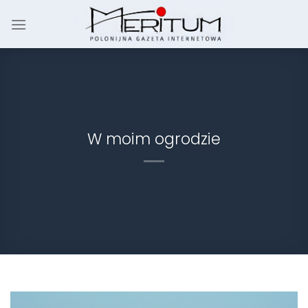
Skip
to
content
W moim ogrodzie