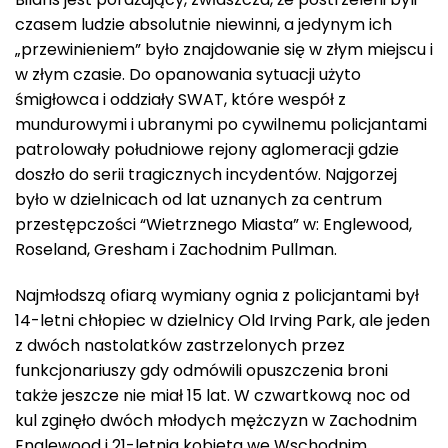
czasem ludzie absolutnie niewinni, a jedynym ich
„przewinieniem” było znajdowanie się w złym miejscu i
w złym czasie. Do opanowania sytuacji użyto
śmigłowca i oddziały SWAT, które wespół z
mundurowymi i ubranymi po cywilnemu policjantami
patrolowały południowe rejony aglomeracji gdzie
doszło do serii tragicznych incydentów. Najgorzej
było w dzielnicach od lat uznanych za centrum
przestępczości “Wietrznego Miasta” w: Englewood,
Roseland, Gresham i Zachodnim Pullman.
Najmłodszą ofiarą wymiany ognia z policjantami był
14-letni chłopiec w dzielnicy Old Irving Park, ale jeden
z dwóch nastolatków zastrzelonych przez
funkcjonariuszy gdy odmówili opuszczenia broni
także jeszcze nie miał 15 lat. W czwartkową noc od
kul zginęło dwóch młodych mężczyzn w Zachodnim
Englewood i 21-letnia kobieta we Wschodnim