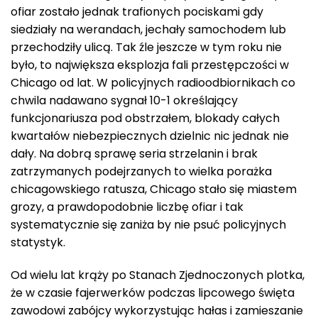
ofiar zostało jednak trafionych pociskami gdy
siedziały na werandach, jechały samochodem lub
przechodziły ulicą. Tak źle jeszcze w tym roku nie
było, to największa eksplozja fali przestępczości w
Chicago od lat. W policyjnych radioodbiornikach co
chwila nadawano sygnał 10-1 określający
funkcjonariusza pod obstrzałem, blokady całych
kwartałów niebezpiecznych dzielnic nic jednak nie
dały. Na dobrą sprawę seria strzelanin i brak
zatrzymanych podejrzanych to wielka porażka
chicagowskiego ratusza, Chicago stało się miastem
grozy, a prawdopodobnie liczbę ofiar i tak
systematycznie się zaniża by nie psuć policyjnych
statystyk.
Od wielu lat krąży po Stanach Zjednoczonych plotka,
że w czasie fajerwerków podczas lipcowego święta
zawodowi zabójcy wykorzystując hałas i zamieszanie