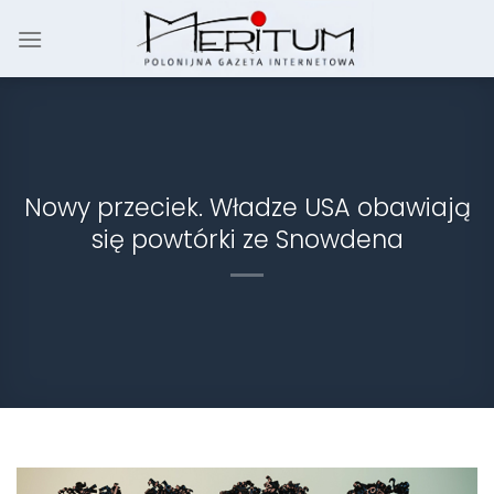
Skip
to
content
Nowy przeciek. Władze USA obawiają
się powtórki ze Snowdena