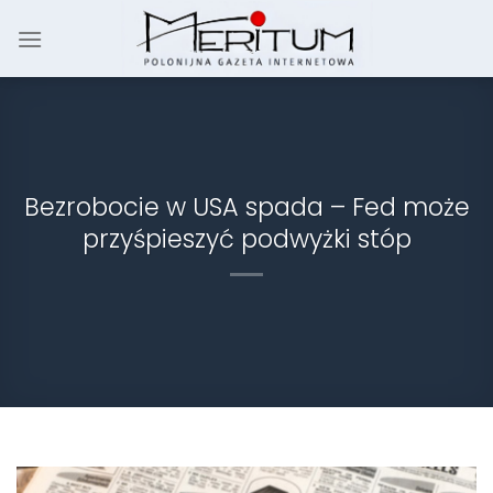
Skip
to
content
Bezrobocie w USA spada – Fed może
przyśpieszyć podwyżki stóp