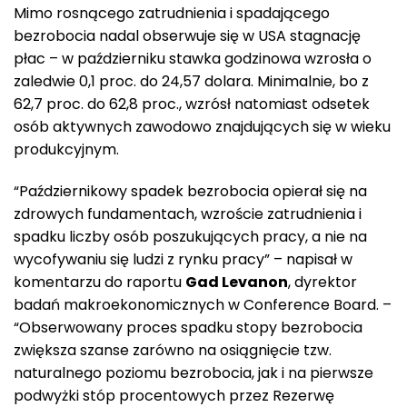
Mimo rosnącego zatrudnienia i spadającego
bezrobocia nadal obserwuje się w USA stagnację
płac – w październiku stawka godzinowa wzrosła o
zaledwie 0,1 proc. do 24,57 dolara. Minimalnie, bo z
62,7 proc. do 62,8 proc., wzrósł natomiast odsetek
osób aktywnych zawodowo znajdujących się w wieku
produkcyjnym.
“Październikowy spadek bezrobocia opierał się na
zdrowych fundamentach, wzroście zatrudnienia i
spadku liczby osób poszukujących pracy, a nie na
wycofywaniu się ludzi z rynku pracy” – napisał w
komentarzu do raportu
Gad Levanon
, dyrektor
badań makroekonomicznych w Conference Board. –
“Obserwowany proces spadku stopy bezrobocia
zwiększa szanse zarówno na osiągnięcie tzw.
naturalnego poziomu bezrobocia, jak i na pierwsze
podwyżki stóp procentowych przez Rezerwę