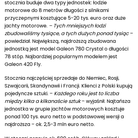
stocznia buduje dwa typy jednostek: łodzie
motorowe do 8 metrów długości z silnikami
przyczepnymi kosztujące 5-20 tys. euro oraz duże
jachty motorowe.
– Tych mniejszych łodzi
zbudowaliśmy tysiące, a tych dużych ponad tysiąc
–
powiedział. Największą, najdroższą zbudowana
jednostką jest model Galeon 780 Crystal o długości
78 stóp. Najbardziej popularnym modelem jest
Galeon 420 Fly.
Stocznia najczęściej sprzedaje do Niemiec, Rosji,
Szwajcarii, Skandynawii i Francji. Klienci z Polski kupują
pojedyncze sztuki. –
Każdego roku jest to liczba
między kilka a kilkanaście sztuk
– wyjaśnił. Najtańsza
jednostka w grupie jachtów motorowych kosztuje
ponad 100 tys. euro netto w podstawowej wersji a
najdroższa – ok. 2,5-3 mln euro netto.