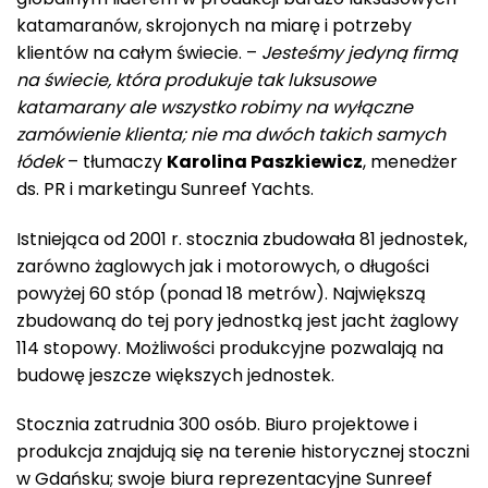
katamaranów, skrojonych na miarę i potrzeby
klientów na całym świecie. –
Jesteśmy jedyną firmą
na świecie, która produkuje tak luksusowe
katamarany ale wszystko robimy na wyłączne
zamówienie klienta; nie ma dwóch takich samych
łódek
– tłumaczy
Karolina Paszkiewicz
, menedżer
ds. PR i marketingu Sunreef Yachts.
Istniejąca od 2001 r. stocznia zbudowała 81 jednostek,
zarówno żaglowych jak i motorowych, o długości
powyżej 60 stóp (ponad 18 metrów). Największą
zbudowaną do tej pory jednostką jest jacht żaglowy
114 stopowy. Możliwości produkcyjne pozwalają na
budowę jeszcze większych jednostek.
Stocznia zatrudnia 300 osób. Biuro projektowe i
produkcja znajdują się na terenie historycznej stoczni
w Gdańsku; swoje biura reprezentacyjne Sunreef