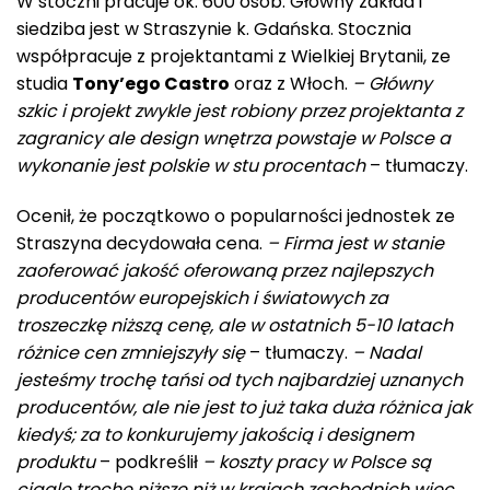
W stoczni pracuje ok. 600 osób. Główny zakład i
siedziba jest w Straszynie k. Gdańska. Stocznia
współpracuje z projektantami z Wielkiej Brytanii, ze
studia
Tony’ego Castro
oraz z Włoch.
– Główny
szkic i projekt zwykle jest robiony przez projektanta z
zagranicy ale design wnętrza powstaje w Polsce a
wykonanie jest polskie w stu procentach
– tłumaczy.
Ocenił, że początkowo o popularności jednostek ze
Straszyna decydowała cena.
– Firma jest w stanie
zaoferować jakość oferowaną przez najlepszych
producentów europejskich i światowych za
troszeczkę niższą cenę, ale w ostatnich 5-10 latach
różnice cen zmniejszyły się
– tłumaczy.
– Nadal
jesteśmy trochę tańsi od tych najbardziej uznanych
producentów, ale nie jest to już taka duża różnica jak
kiedyś; za to konkurujemy jakością i designem
produktu
– podkreślił
– koszty pracy w Polsce są
ciągle trochę niższe niż w krajach zachodnich więc