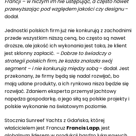
Francji – w niczym im nie ustępując, a często nawet
przewyższając pod względem jakości czy designu
–
dodał.
Jednostki polskich firm już nie konkurują z zachodnimi
przede wszystkim niższą ceną, bo często są nawet
droższe, ale jakość ich wykonania jest taka, że klient
jest skłonny zapłacić.
– Dobrze to świadczy o
strategii polskich firm, że każda znalazła swój
segment – i nie konkurują między sobą
– dodał. Jest
przekonany, że firmy będą się nadal rozwijać, bo
mają udane produkty, a ich rynkowa nisza będzie się
rozwijać. Zdaniem eksperta przemysł jachtowy
napędza gospodarkę, a jego siłą są polskie projekty i
polskie wykonanie na światowym poziomie.
Stocznia Sunreef Yachts z Gdańska, której
właścicielem jest Francuz
Francis Lapp
, jest
globalnym liderem w produkcji bardzo luksusowych