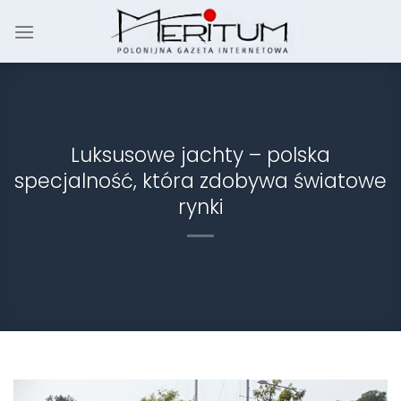
Skip
to
content
Luksusowe jachty – polska
specjalność, która zdobywa światowe
rynki