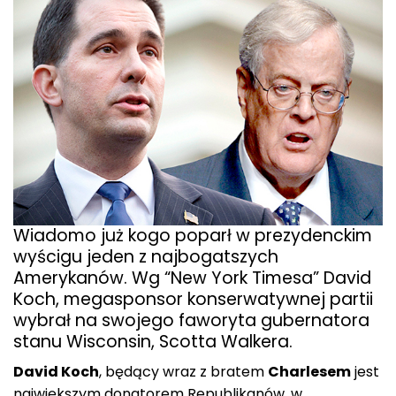
Wiadomo już kogo poparł w prezydenckim
wyścigu jeden z najbogatszych
Amerykanów. Wg “New York Timesa” David
Koch, megasponsor konserwatywnej partii
wybrał na swojego faworyta gubernatora
stanu Wisconsin, Scotta Walkera.
David Koch
, będący wraz z bratem
Charlesem
jest
największym donatorem Republikanów, w