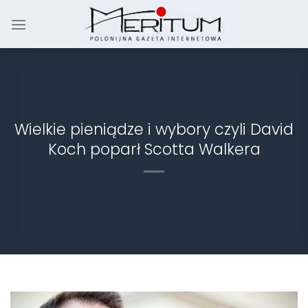
Skip
to
content
Wielkie pieniądze i wybory czyli David
Koch poparł Scotta Walkera