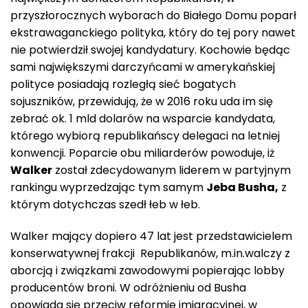
przyszłorocznych wyborach do Białego Domu poparł
ekstrawaganckiego polityka, który do tej pory nawet
nie potwierdził swojej kandydatury. Kochowie będąc
sami największymi darczyńcami w amerykańskiej
polityce posiadają rozległą sieć bogatych
sojuszników, przewidują, że w 2016 roku uda im się
zebrać ok. 1 mld dolarów na wsparcie kandydata,
którego wybiorą republikańscy delegaci na letniej
konwencji. Poparcie obu miliarderów powoduje, iż
Walker
został zdecydowanym liderem w partyjnym
rankingu wyprzedzając tym samym
Jeba Busha,
z
którym dotychczas szedł łeb w łeb.
Walker mający dopiero 47 lat jest przedstawicielem
konserwatywnej frakcji Republikanów, m.in.walczy z
aborcją i związkami zawodowymi popierając lobby
producentów broni. W odróżnieniu od Busha
opowiada się przeciw reformie imigracyjnej, w