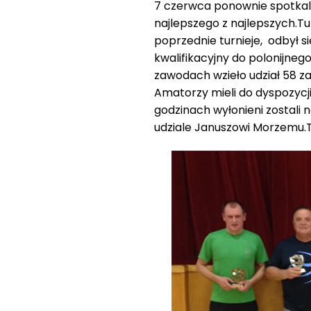
7 czerwca ponownie spotkali s
najlepszego z najlepszych.Tu
poprzednie turnieje, odbył s
kwalifikacyjny do polonijneg
zawodach wzieło udział 58 za
Amatorzy mieli do dyspozycji
godzinach wyłonieni zostali
udziale Januszowi Morzemu.Tuż