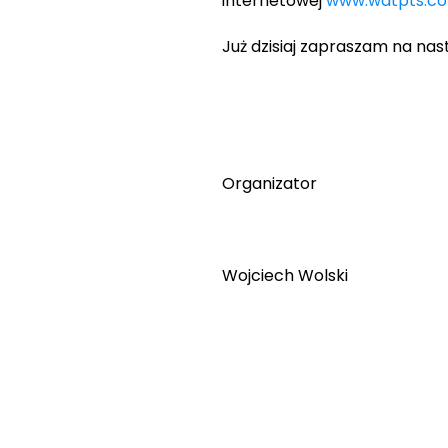
internetowej
www.wdtpts.c
Już dzisiaj zapraszam na nast
Organizator
Wojciech Wolski