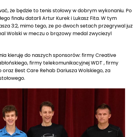
wać, że będzie to tenis stołowy w dobrym wykonaniu. Po
ego finału datarli Artur Kurek i Lukasz Fita. W tym
asza 3:2, mimo tego, ze po dwoch setach przegrywal juz
hal Wolski w meczu o brązowy medal zwyciezyl
ia kieruję do naszych sponsorów: firmy Creative
łońskiego, firmy telekomunikacyjnej WDT , firmy
 oraz Best Care Rehab Dariusza Wolskiego, za
 stołowego.