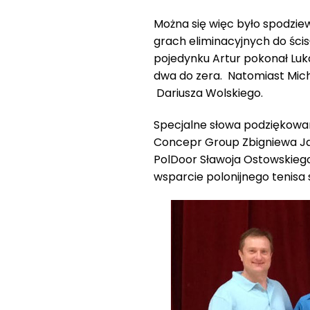
Można się więc było spodzie
grach eliminacyjnych do ścisł
pojedynku Artur pokonał Luk
dwa do zera. Natomiast Mic
Dariusza Wolskiego.
Specjalne słowa podziękowan
Concepr Group Zbigniewa Jab
PolDoor Sławoja Ostowskiego
wsparcie polonijnego tenisa