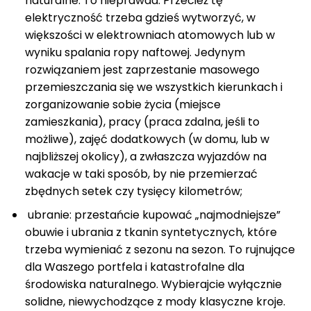
naturalne. To nieprawda. Przecież tę
elektryczność trzeba gdzieś wytworzyć, w
większości w elektrowniach atomowych lub w
wyniku spalania ropy naftowej. Jedynym
rozwiązaniem jest zaprzestanie masowego
przemieszczania się we wszystkich kierunkach i
zorganizowanie sobie życia (miejsce
zamieszkania), pracy (praca zdalna, jeśli to
możliwe), zajęć dodatkowych (w domu, lub w
najbliższej okolicy), a zwłaszcza wyjazdów na
wakacje w taki sposób, by nie przemierzać
zbędnych setek czy tysięcy kilometrów;
ubranie: przestańcie kupować „najmodniejsze”
obuwie i ubrania z tkanin syntetycznych, które
trzeba wymieniać z sezonu na sezon. To rujnujące
dla Waszego portfela i katastrofalne dla
środowiska naturalnego. Wybierajcie wyłącznie
solidne, niewychodzące z mody klasyczne kroje.