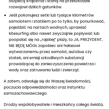
oszpecą krajobraz i staną na przeszkodzie
rozwojowi dzikich gatunków.
Jeśli pokonujesz setki lub tysiące kilometrów
samolotem i statkiem po to tylko, by ponurkować,
pojeździć na nartach wodnych, uprawiać
kitesurfing albo nawet zwyczajnie popływać lub
poopalać się na „rajskiej” plaży, to JA, PREZYDENT,
NIE BĘDĘ MÓGŁ zapobiec ani hałasowi
wytwarzanemu przez samolot, autobus czy
statek, ani emisji szkodliwych substancji
prowadzącej do zanieczyszczenia powietrza i
wody oraz zatruwania ludzi i zwierząt.
A zatem, odwołuję się do Waszej świadomości,
poczucia odpowiedzialności oraz instynktu
samozachowawczego:
Drodzy współobywatele i mieszkańcy całego świata,