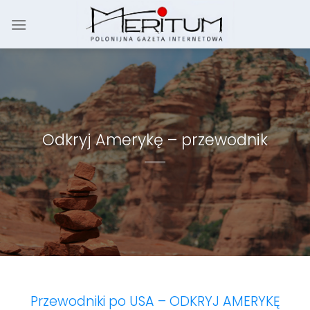
Skip
to
content
Odkryj Amerykę – przewodnik
Przewodniki po USA – ODKRYJ AMERYKĘ