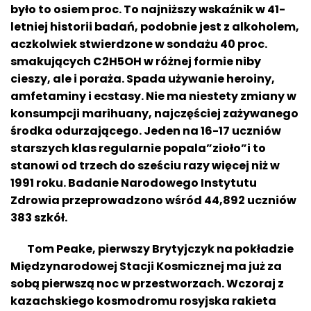
było to osiem proc. To najniższy wskaźnik w 41-
letniej historii badań, podobnie jest z alkoholem,
aczkolwiek stwierdzone w sondażu 40 proc.
smakujących C2H5OH w różnej formie niby
cieszy, ale i poraża. Spada używanie heroiny,
amfetaminy i ecstasy. Nie ma niestety zmiany w
konsumpcji marihuany, najczęściej zażywanego
środka odurzającego. Jeden na 16-17 uczniów
starszych klas regularnie popala”zioło”i to
stanowi od trzech do sześciu razy więcej niż w
1991 roku. Badanie Narodowego Instytutu
Zdrowia przeprowadzono wśród 44,892 uczniów
383 szkół.
Tom Peake, pierwszy Brytyjczyk na pokładzie
Międzynarodowej Stacji Kosmicznej ma już za
sobą pierwszą noc w przestworzach. Wczoraj z
kazachskiego kosmodromu rosyjska rakieta