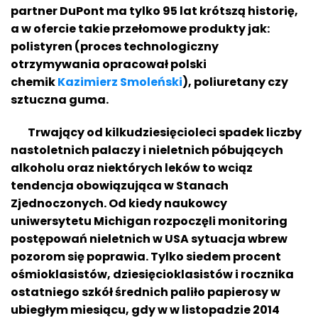
partner DuPont ma tylko 95 lat krótszą historię,
a w ofercie takie przełomowe produkty jak:
polistyren (
proces technologiczny
otrzymywania opracował polski
chemik
Kazimierz Smoleński
), poliuretany czy
sztuczna guma.
Trwający od kilkudziesięcioleci spadek liczby
nastoletnich palaczy i nieletnich póbujących
alkoholu oraz niektórych leków to wciąz
tendencja obowiązująca w Stanach
Zjednoczonych. Od kiedy naukowcy
uniwersytetu Michigan rozpoczęli monitoring
postępowań nieletnich w USA sytuacja wbrew
pozorom się poprawia. Tylko siedem procent
ośmioklasistów, dziesięcioklasistów i rocznika
ostatniego szkół średnich paliło papierosy w
ubiegłym miesiącu, gdy w w listopadzie 2014