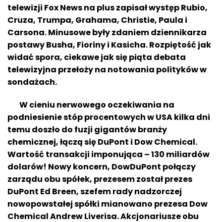
telewizji Fox News na plus zapisał występ Rubio,
Cruza, Trumpa, Grahama, Christie, Paula i
Carsona. Minusowe były zdaniem dziennikarza
postawy Busha, Fioriny i Kasicha. Rozpiętość jak
widać spora, ciekawe jak się piąta debata
telewizyjna przełoży na notowania polityków w
sondażach.
W cieniu nerwowego oczekiwania na
podniesienie stóp procentowych w USA kilka dni
temu doszło do fuzji gigantów branży
chemicznej, łączą się DuPont i Dow Chemical.
Wartość transakcji imponująca – 130 miliardów
dolarów! Nowy koncern,
DowDuPont połączy
zarządu obu spółek, prezesem został prezes
DuPont Ed Breen, szefem rady nadzorczej
nowopowstałej spółki mianowano prezesa Dow
Chemical Andrew Liverisa. Akcjonariusze obu