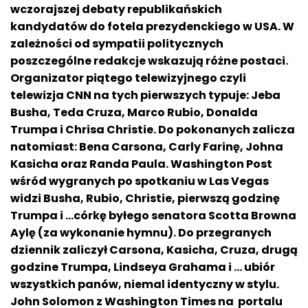
wczorajszej debaty republikańskich
kandydatów do fotela prezydenckiego w USA. W
zależności od sympatii politycznych
poszczególne redakcje wskazują różne postaci.
Organizator piątego telewizyjnego czyli
telewizja CNN na tych pierwszych typuje: Jeba
Busha, Teda Cruza, Marco Rubio, Donalda
Trumpa i Chrisa Christie. Do pokonanych zalicza
natomiast: Bena Carsona, Carly Farinę, Johna
Kasicha oraz Randa Paula. Washington Post
wśród wygranych po spotkaniu w Las Vegas
widzi Busha, Rubio, Christie, pierwszą godzinę
Trumpa i …córkę byłego senatora Scotta Browna
Aylę (za wykonanie hymnu). Do przegranych
dziennik zaliczył Carsona, Kasicha, Cruza, drugą
godzine Trumpa, Lindseya Grahama i … ubiór
wszystkich panów, niemal identyczny w stylu.
John Solomon z Washington Times na portalu