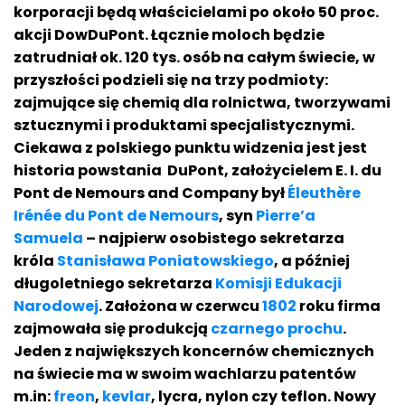
korporacji będą właścicielami po około 50 proc.
akcji DowDuPont. Łącznie moloch będzie
zatrudniał ok. 120 tys. osób na całym świecie, w
przyszłości podzieli się na trzy podmioty:
zajmujące się chemią dla rolnictwa, tworzywami
sztucznymi i produktami specjalistycznymi.
Ciekawa z polskiego punktu widzenia jest jest
historia powstania DuPont, założycielem E. I. du
Pont de Nemours and Company był
Éleuthère
Irénée du Pont de Nemours
, syn
Pierre’a
Samuela
– najpierw osobistego sekretarza
króla
Stanisława Poniatowskiego
, a później
długoletniego sekretarza
Komisji Edukacji
Narodowej
. Założona w czerwcu
1802
roku firma
zajmowała się produkcją
czarnego prochu
.
Jeden z największych koncernów chemicznych
na świecie ma w swoim wachlarzu patentów
m.in:
freon
,
kevlar
, lycra, nylon czy teflon. Nowy