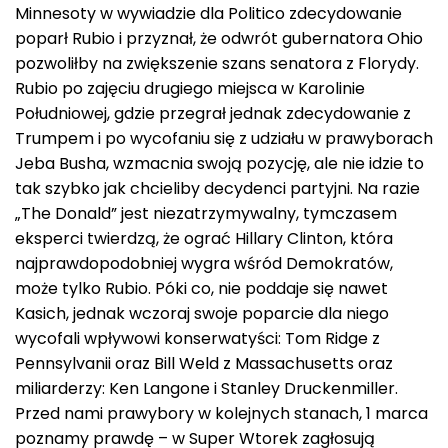
Minnesoty w wywiadzie dla Politico zdecydowanie
poparł Rubio i przyznał, że odwrót gubernatora Ohio
pozwoliłby na zwiększenie szans senatora z Florydy.
Rubio po zajęciu drugiego miejsca w Karolinie
Południowej, gdzie przegrał jednak zdecydowanie z
Trumpem i po wycofaniu się z udziału w prawyborach
Jeba Busha, wzmacnia swoją pozycję, ale nie idzie to
tak szybko jak chcieliby decydenci partyjni. Na razie
„The Donald” jest niezatrzymywalny, tymczasem
eksperci twierdzą, że ograć Hillary Clinton, która
najprawdopodobniej wygra wśród Demokratów,
może tylko Rubio. Póki co, nie poddaje się nawet
Kasich, jednak wczoraj swoje poparcie dla niego
wycofali wpływowi konserwatyści: Tom Ridge z
Pennsylvanii oraz Bill Weld z Massachusetts oraz
miliarderzy: Ken Langone i Stanley Druckenmiller.
Przed nami prawybory w kolejnych stanach, 1 marca
poznamy prawdę – w Super Wtorek zagłosują