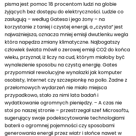
pisma jest pomoc 18 procentom ludzi na globie
żyjących bez dostępu do elektryczności. Ludzie co
zasługują – według Gatesa i jego żony – na
korzystanie z taniej i czystej energii, a „czysta” jest
najważniejsza, oznacza mniej emisji dwutlenku wegla
która napędza zmiany klimatyczne. Najbogatszy
człowiek świata mówił o zerowej emisji CO2 do końca
wieku, przyznał, iż liczy na cud, którym miałoby być
wynalezienie sposobu na czystą energię. Gates
przypomniał rewolucyjne wynalazki jak komputer
osobisty, Internet czy szczepionkę na polio. Żadne z
przełomowych wydarzeń nie miało miejsca
przypadkowo, stało za nimi lata badań i
wydatkowanie ogromnych pieniędzy. – A czas nie
stoi po naszej stronie – przestrzegał szef Microsoftu,
sugerujący swoje podekscytowanie technologiami
baterii o ogromnej pojemności czy sposobami
generowania energii przez wiatr i słońce nawet w