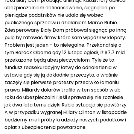
roku Biały Dom próbując uniknąć katastrofy obiecał
ubezpieczalniom dofinansowanie, sięgnięcie po
pieniądze podatników nie udało się wobec
publicznego sprzeciwu i działaniom Marco Rubio.
Zdesperowany Biały Dom próbował sięgnąc po inną
pulę by ratować firmy które sam wpędził w kłopoty.
Problem jest jeden – to nielegalne. Przekonał się o
tym Barack Obama gdy 12 lutego ogłosił, iż $7,7 mld
przekazane będą ubezpieczycielom. Tyle że to
fundusz reasekuracyjny łatwy do odnalezienia w
ustawie gdy się ją dokładnie przeczyta, a właśnie
zaczęły się pierwsze protesty przeciwko łamaniu
prawa. Miliardy dolarów trafiło w ten sposób w ub.
roku do ubezpieczalni i jeśli sprawa się nie rozniesie
jak dwa lata temu dzięki Rubio sytuacja się powtórzy.
A w przypadku wygranej Hillary Clinton w listopadzie
będziemy mieli próby kradzieży naszych podatków i
opłat z ubezpieczenia powtarzane.