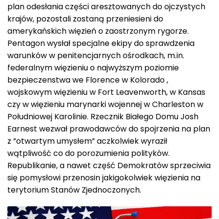
plan odesłania części aresztowanych do ojczystych
krajów, pozostali zostaną przeniesieni do
amerykańskich więzień o zaostrzonym rygorze.
Pentagon wysłał specjalne ekipy do sprawdzenia
warunków w penitencjarnych ośrodkach, m.in.
federalnym więzieniu o najwyższym poziomie
bezpieczenstwa we Florence w Kolorado ,
wojskowym więzieniu w Fort Leavenworth, w Kansas
czy w więzieniu marynarki wojennej w Charleston w
Południowej Karolinie. Rzecznik Białego Domu Josh
Earnest wezwał prawodawców do spojrzenia na plan
z ”otwartym umysłem” aczkolwiek wyraził
wątpliwość co do porozumienia polityków.
Republikanie, a nawet część Demokratów sprzeciwia
się pomysłowi przenosin jakigokolwiek więzienia na
terytorium Stanów Zjednoczonych.