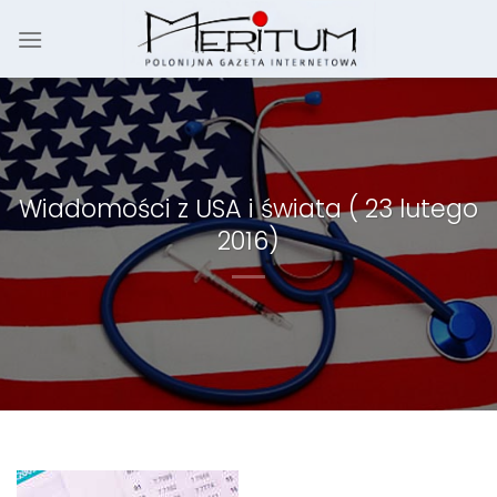
Skip
to
content
Wiadomości z USA i świata ( 23 lutego
2016)