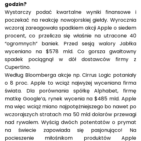
godzin?
Wystarczy podać kwartalne wyniki finansowe i
poczekać na reakcję nowojorskiej giełdy. Wyrocznia
wczoraj zareagowała spadkiem akcji Apple o siedem
procent, co przelicza się właśnie na utracone 40
“ogromnych” baniek. Przed sesją walory Jabłka
wyceniano na $578 mld. Co gorsza gwałtowny
spadek pociągnął w dół dostawców firmy z
Cupertino.
Według Bloomberga akcje np. Cirrus Logic potaniały
o 8 proc. Apple to wciąż najwyżej wyceniana firma
świata. Dla porównania spółkę Alphabet, firmę
matkę Google’a, rynek wycenia na $485 mld. Apple
ma więc wciąż miano najpotężniejszego bo nawet po
wczorajszych stratach ma 50 mld dolarów przewagi
nad rywalem. Wyścig dwóch potentatów o prymat
na świecie zapowiada się pasjonująco! Na
pocieszenie miłośnikom produktów Apple