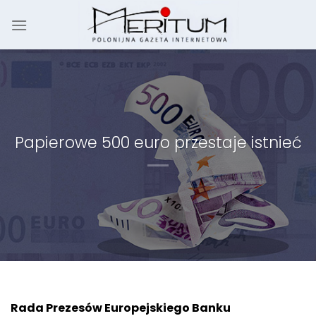
Skip
to
content
Papierowe 500 euro przestaje istnieć
Rada Prezesów Europejskiego Banku