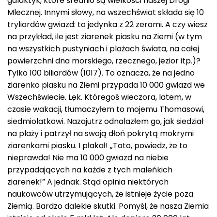
galaktyk, które średnio są wielkości naszej Drogi
Mlecznej. Innymi słowy, na wszechświat składa się 10
tryliardów gwiazd: to jedynka z 22 zerami. A czy wiesz
na przykład, ile jest ziarenek piasku na Ziemi (w tym
na wszystkich pustyniach i plażach świata, na całej
powierzchni dna morskiego, rzecznego, jezior itp.)?
Tylko 100 biliardów (1017). To oznacza, że na jedno
ziarenko piasku na Ziemi przypada 10 000 gwiazd we
Wszechświecie. Lęk. Któregoś wieczora, latem, w
czasie wakacji, tłumaczyłem to mojemu Thomasowi,
siedmiolatkowi. Nazajutrz odnalazłem go, jak siedział
na plaży i patrzył na swoją dłoń pokrytą mokrymi
ziarenkami piasku. I płakał! „Tato, powiedz, że to
nieprawda! Nie ma 10 000 gwiazd na niebie
przypadających na każde z tych maleńkich
ziarenek!” A jednak. Stąd opinia niektórych
naukowców utrzymujących, że istnieje życie poza
Ziemią. Bardzo dalekie skutki. Pomyśl, że nasza Ziemia