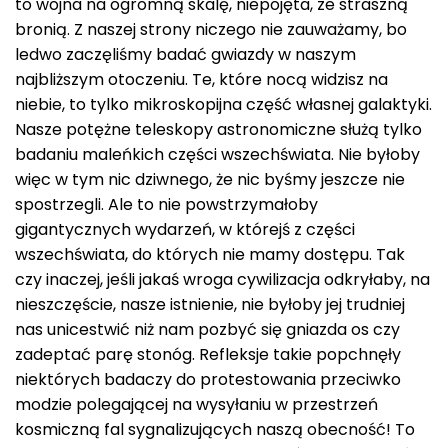
to wojna na ogromną skalę, niepojęta, ze straszną
bronią. Z naszej strony niczego nie zauważamy, bo
ledwo zaczęliśmy badać gwiazdy w naszym
najbliższym otoczeniu. Te, które nocą widzisz na
niebie, to tylko mikroskopijna część własnej galaktyki.
Nasze potężne teleskopy astronomiczne służą tylko
badaniu maleńkich części wszechświata. Nie byłoby
więc w tym nic dziwnego, że nic byśmy jeszcze nie
spostrzegli. Ale to nie powstrzymałoby
gigantycznych wydarzeń, w którejś z części
wszechświata, do których nie mamy dostępu. Tak
czy inaczej, jeśli jakaś wroga cywilizacja odkryłaby, na
nieszczęście, nasze istnienie, nie byłoby jej trudniej
nas unicestwić niż nam pozbyć się gniazda os czy
zadeptać parę stonóg. Refleksje takie popchnęły
niektórych badaczy do protestowania przeciwko
modzie polegającej na wysyłaniu w przestrzeń
kosmiczną fal sygnalizujących naszą obecność! To