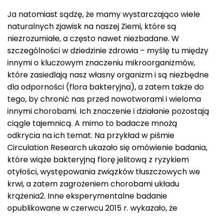
Ja natomiast sądzę, że mamy wystarczająco wiele
naturalnych zjawisk na naszej Ziemi, które są
niezrozumiałe, a często nawet niezbadane. W
szczególności w dziedzinie zdrowia – myślę tu między
innymi o kluczowym znaczeniu mikroorganizmów,
które zasiedlają nasz własny organizm i są niezbędne
dla odporności (flora bakteryjna), a zatem także do
tego, by chronić nas przed nowotworami i wieloma
innymi chorobami. Ich znaczenie i działanie pozostają
ciągle tajemnicą. A mimo to badacze mnożą
odkrycia na ich temat. Na przykład w piśmie
Circulation Research ukazało się omówienie badania,
które wiąże bakteryjną florę jelitową z ryzykiem
otyłości, występowania związków tłuszczowych we
krwi, a zatem zagrożeniem chorobami układu
krążenia2. Inne eksperymentalne badanie
opublikowane w czerwcu 2015 r. wykazało, że