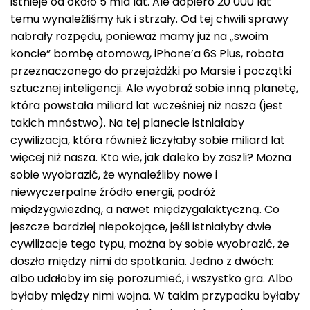
istnieje od około 5 mld lat. Ale dopiero 20 000 lat
temu wynaleźliśmy łuk i strzały. Od tej chwili sprawy
nabrały rozpędu, ponieważ mamy już na „swoim
koncie” bombę atomową, iPhone’a 6S Plus, robota
przeznaczonego do przejażdżki po Marsie i początki
sztucznej inteligencji. Ale wyobraź sobie inną planetę,
która powstała miliard lat wcześniej niż nasza (jest
takich mnóstwo). Na tej planecie istniałaby
cywilizacja, która również liczyłaby sobie miliard lat
więcej niż nasza. Kto wie, jak daleko by zaszli? Można
sobie wyobrazić, że wynaleźliby nowe i
niewyczerpalne źródło energii, podróż
międzygwiezdną, a nawet międzygalaktyczną. Co
jeszcze bardziej niepokojące, jeśli istniałyby dwie
cywilizacje tego typu, można by sobie wyobrazić, że
doszło między nimi do spotkania. Jedno z dwóch:
albo udałoby im się porozumieć, i wszystko gra. Albo
byłaby między nimi wojna. W takim przypadku byłaby