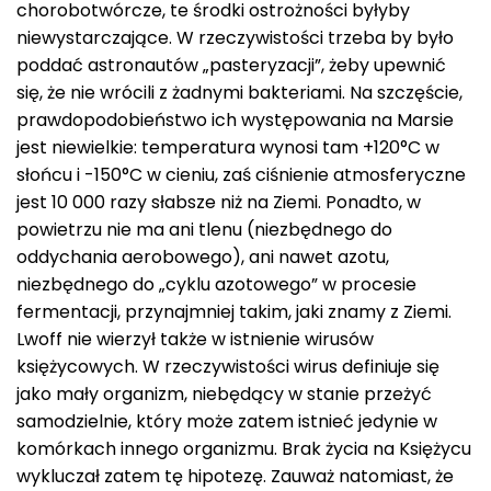
chorobotwórcze, te środki ostrożności byłyby
niewystarczające. W rzeczywistości trzeba by było
poddać astronautów „pasteryzacji”, żeby upewnić
się, że nie wrócili z żadnymi bakteriami. Na szczęście,
prawdopodobieństwo ich występowania na Marsie
jest niewielkie: temperatura wynosi tam +120°C w
słońcu i -150°C w cieniu, zaś ciśnienie atmosferyczne
jest 10 000 razy słabsze niż na Ziemi. Ponadto, w
powietrzu nie ma ani tlenu (niezbędnego do
oddychania aerobowego), ani nawet azotu,
niezbędnego do „cyklu azotowego” w procesie
fermentacji, przynajmniej takim, jaki znamy z Ziemi.
Lwoff nie wierzył także w istnienie wirusów
księżycowych. W rzeczywistości wirus definiuje się
jako mały organizm, niebędący w stanie przeżyć
samodzielnie, który może zatem istnieć jedynie w
komórkach innego organizmu. Brak życia na Księżycu
wykluczał zatem tę hipotezę. Zauważ natomiast, że