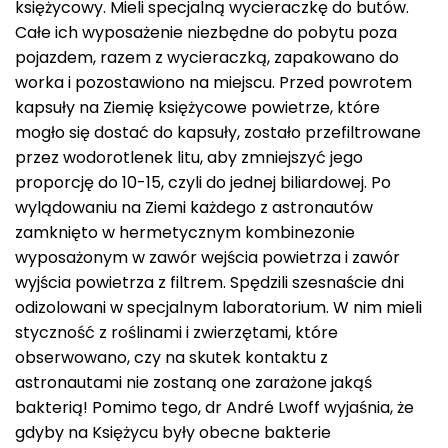
księżycowy. Mieli specjalną wycieraczkę do butów.
Całe ich wyposażenie niezbędne do pobytu poza
pojazdem, razem z wycieraczką, zapakowano do
worka i pozostawiono na miejscu. Przed powrotem
kapsuły na Ziemię księżycowe powietrze, które
mogło się dostać do kapsuły, zostało przefiltrowane
przez wodorotlenek litu, aby zmniejszyć jego
proporcję do 10-15, czyli do jednej biliardowej. Po
wylądowaniu na Ziemi każdego z astronautów
zamknięto w hermetycznym kombinezonie
wyposażonym w zawór wejścia powietrza i zawór
wyjścia powietrza z filtrem. Spędzili szesnaście dni
odizolowani w specjalnym laboratorium. W nim mieli
styczność z roślinami i zwierzętami, które
obserwowano, czy na skutek kontaktu z
astronautami nie zostaną one zarażone jakąś
bakterią! Pomimo tego, dr André Lwoff wyjaśnia, że
gdyby na Księżycu były obecne bakterie