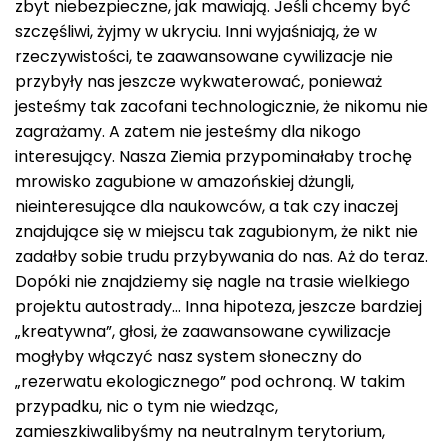
zbyt niebezpieczne, jak mawiają. Jeśli chcemy być
szczęśliwi, żyjmy w ukryciu. Inni wyjaśniają, że w
rzeczywistości, te zaawansowane cywilizacje nie
przybyły nas jeszcze wykwaterować, ponieważ
jesteśmy tak zacofani technologicznie, że nikomu nie
zagrażamy. A zatem nie jesteśmy dla nikogo
interesujący. Nasza Ziemia przypominałaby trochę
mrowisko zagubione w amazońskiej dżungli,
nieinteresujące dla naukowców, a tak czy inaczej
znajdujące się w miejscu tak zagubionym, że nikt nie
zadałby sobie trudu przybywania do nas. Aż do teraz.
Dopóki nie znajdziemy się nagle na trasie wielkiego
projektu autostrady… Inna hipoteza, jeszcze bardziej
„kreatywna”, głosi, że zaawansowane cywilizacje
mogłyby włączyć nasz system słoneczny do
„rezerwatu ekologicznego” pod ochroną. W takim
przypadku, nic o tym nie wiedząc,
zamieszkiwalibyśmy na neutralnym terytorium,