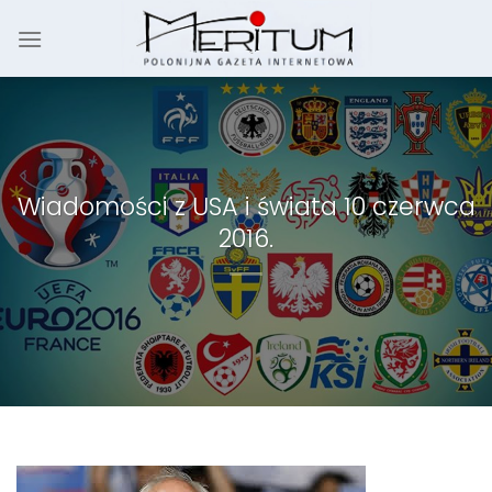
Skip
to
content
Wiadomości z USA i świata 10 czerwca
2016.