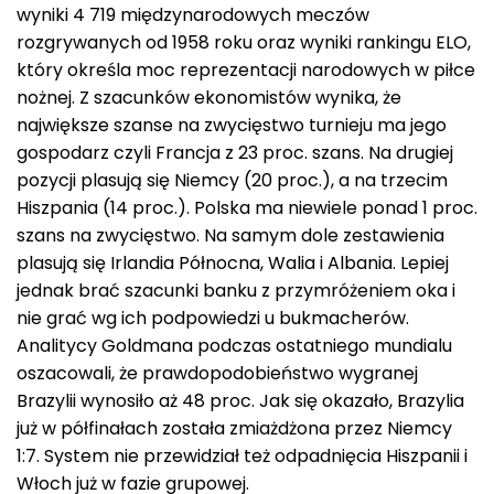
wyniki 4 719 międzynarodowych meczów
rozgrywanych od 1958 roku oraz wyniki rankingu ELO,
który określa moc reprezentacji narodowych w piłce
nożnej. Z szacunków ekonomistów wynika, że
największe szanse na zwycięstwo turnieju ma jego
gospodarz czyli Francja z 23 proc. szans. Na drugiej
pozycji plasują się Niemcy (20 proc.), a na trzecim
Hiszpania (14 proc.). Polska ma niewiele ponad 1 proc.
szans na zwycięstwo. Na samym dole zestawienia
plasują się Irlandia Północna, Walia i Albania. Lepiej
jednak brać szacunki banku z przymróżeniem oka i
nie grać wg ich podpowiedzi u bukmacherów.
Analitycy Goldmana podczas ostatniego mundialu
oszacowali, że prawdopodobieństwo wygranej
Brazylii wynosiło aż 48 proc. Jak się okazało, Brazylia
już w półfinałach została zmiażdżona przez Niemcy
1:7. System nie przewidział też odpadnięcia Hiszpanii i
Włoch już w fazie grupowej.