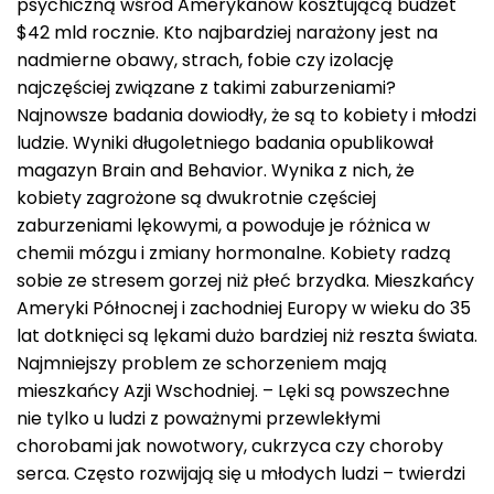
psychiczną wśród Amerykanów kosztującą budżet
$42 mld rocznie. Kto najbardziej narażony jest na
nadmierne obawy, strach, fobie czy izolację
najczęściej związane z takimi zaburzeniami?
Najnowsze badania dowiodły, że są to kobiety i młodzi
ludzie. Wyniki długoletniego badania opublikował
magazyn Brain and Behavior. Wynika z nich, że
kobiety zagrożone są dwukrotnie częściej
zaburzeniami lękowymi, a powoduje je różnica w
chemii mózgu i zmiany hormonalne. Kobiety radzą
sobie ze stresem gorzej niż płeć brzydka. Mieszkańcy
Ameryki Północnej i zachodniej Europy w wieku do 35
lat dotknięci są lękami dużo bardziej niż reszta świata.
Najmniejszy problem ze schorzeniem mają
mieszkańcy Azji Wschodniej. – Lęki są powszechne
nie tylko u ludzi z poważnymi przewlekłymi
chorobami jak nowotwory, cukrzyca czy choroby
serca. Często rozwijają się u młodych ludzi – twierdzi