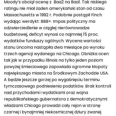
Moody’s obciął ocenę z Baa2 na Baa1. Tak niskiego
ratingu nie miał żaden amerykański stan od czasu
Massachusetts w 1992 r. Podobnie postąpił Finch
wydając werdykt: BBB+. Impas polityczny ma
odzwierciedlenie w ciągłej nierównowadze
budżetowej, deficyt wynosi co najmniej 15 proc.
wydatków funduszy ogólnych. Wycena wartości
stanu Lincolna nastąpiła dwa miesiące po wyroku
trzech agencji wydanego na Chicago. Obniżka ocen
tak jak w przypadku Illinois na tylko jeden poziom
powyżej śmieciowego zapowiada ogromne kłopoty
największego miasta na Środkowym Zachodzie USA.
A będzie jeszcze gorzej po wygaśnięciu terminu
tymczasowego podniesienia podatków. Brak kontroli
nad przychodami i wydatkami oraz wojna
republikańskiego gubernatora z demokratycznymi
władzami Chicago prowadzi cały rejon w stronę
czarnej i bynajmniej niekosmicznej dziury zwanej