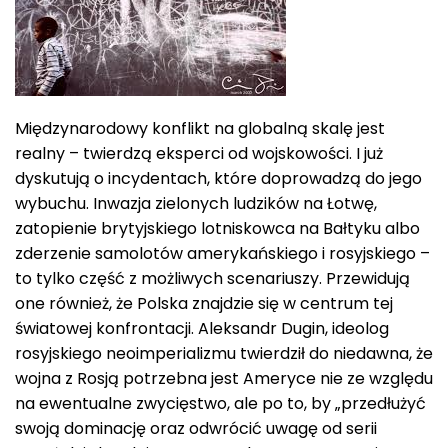
Międzynarodowy konflikt na globalną skalę jest
realny – twierdzą eksperci od wojskowości. I już
dyskutują o incydentach, które doprowadzą do jego
wybuchu. Inwazja zielonych ludzików na Łotwę,
zatopienie brytyjskiego lotniskowca na Bałtyku albo
zderzenie samolotów amerykańskiego i rosyjskiego –
to tylko część z możliwych scenariuszy. Przewidują
one również, że Polska znajdzie się w centrum tej
światowej konfrontacji. Aleksandr Dugin, ideolog
rosyjskiego neoimperializmu twierdził do niedawna, że
wojna z Rosją potrzebna jest Ameryce nie ze względu
na ewentualne zwycięstwo, ale po to, by „przedłużyć
swoją dominację oraz odwrócić uwagę od serii