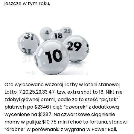
jeszcze w tym roku,
Oto wylosowane wczoraj liczby w loterii stanowej
Lotto: 7,20,25,29,33,47, tzw. extra shot to 18. Nikt nie
zdobył głównej premii, padło za to sześć “piątek”
płatnych po $2346 i pięć “czwórek” z dodatkową
wycenione na $1287. Na czwartkowe ciągnienie
mamy w puli już $10.75 mln i choć to fortuna, stanowi
“drobne” w porównaniu z wygraną w Power Ball,