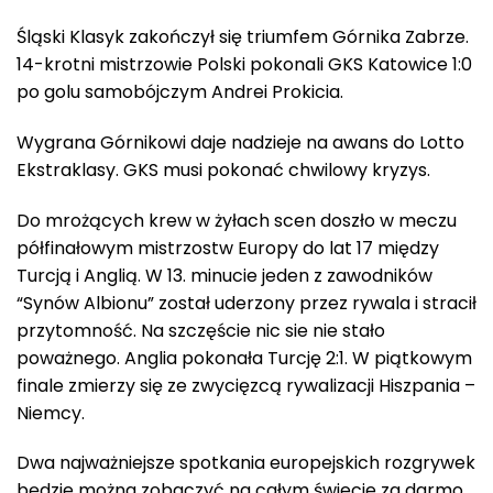
Śląski Klasyk zakończył się triumfem Górnika Zabrze.
14-krotni mistrzowie Polski pokonali GKS Katowice 1:0
po golu samobójczym Andrei Prokicia.
Wygrana Górnikowi daje nadzieje na awans do Lotto
Ekstraklasy. GKS musi pokonać chwilowy kryzys.
Do mrożących krew w żyłach scen doszło w meczu
półfinałowym mistrzostw Europy do lat 17 między
Turcją i Anglią. W 13. minucie jeden z zawodników
“Synów Albionu” został uderzony przez rywala i stracił
przytomność. Na szczęście nic sie nie stało
poważnego. Anglia pokonała Turcję 2:1. W piątkowym
finale zmierzy się ze zwycięzcą rywalizacji Hiszpania –
Niemcy.
Dwa najważniejsze spotkania europejskich rozgrywek
będzie można zobaczyć na całym świecie za darmo