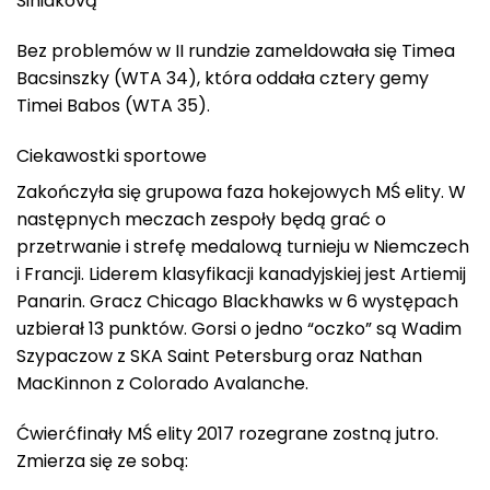
Siniakovą
Bez problemów w II rundzie zameldowała się Timea
Bacsinszky (WTA 34), która oddała cztery gemy
Timei Babos (WTA 35).
Ciekawostki sportowe
Zakończyła się grupowa faza hokejowych MŚ elity. W
następnych meczach zespoły będą grać o
przetrwanie i strefę medalową turnieju w Niemczech
i Francji. Liderem klasyfikacji kanadyjskiej jest Artiemij
Panarin. Gracz Chicago Blackhawks w 6 występach
uzbierał 13 punktów. Gorsi o jedno “oczko” są Wadim
Szypaczow z SKA Saint Petersburg oraz Nathan
MacKinnon z Colorado Avalanche.
Ćwierćfinały MŚ elity 2017 rozegrane zostną jutro.
Zmierza się ze sobą: