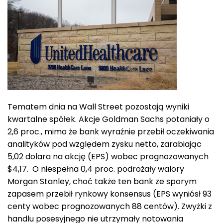
Tematem dnia na Wall Street pozostają wyniki
kwartalne spółek. Akcje Goldman Sachs potaniały o
2,6 proc., mimo że bank wyraźnie przebił oczekiwania
analityków pod względem zysku netto, zarabiając
5,02 dolara na akcję (EPS) wobec prognozowanych
$4,17. O niespełna 0,4 proc. podrożały walory
Morgan Stanley, choć także ten bank ze sporym
zapasem przebił rynkowy konsensus (EPS wyniósł 93
centy wobec prognozowanych 88 centów). Zwyżki z
handlu posesyjnego nie utrzymały notowania