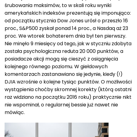
śrubowania maksimów, to w skali roku wyniki
amerykańskich indeksów prezentują się imponująco:
od początku stycznia Dow Jones urósł o przeszło 16
proc., S&P500 zyskał ponad 14 proc., a Nasdaq aż 23
proc. We wtorek bohaterem dnia był ten pierwszy.
Nie minęło 9 miesięcy od tego, jak w styczniu zdobyta
została psychologiczna reduta 20 000 punktów, a
posiadacze akcji mogą się cieszyć z osiągnięcia
kolejnego równego poziomu. W giełdowych
komentarzach zastanawiano się jedynie, kiedy (!)
DJIA wzrośnie o kolejne tysiąc punktów. O możliwości
wystąpienia choćby skromnej korekty (którą ostatni
raz widziano na początku 2016 roku) praktycznie nikt
nie wspominał, o regularnej bessie już nawet nie
mówiąc.