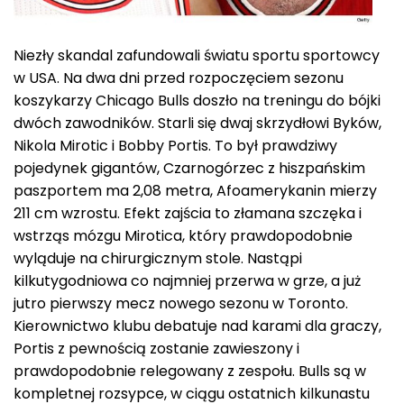
Niezły skandal zafundowali światu sportu sportowcy
w USA. Na dwa dni przed rozpoczęciem sezonu
koszykarzy Chicago Bulls doszło na treningu do bójki
dwóch zawodników. Starli się dwaj skrzydłowi Byków,
Nikola Mirotic i Bobby Portis. To był prawdziwy
pojedynek gigantów, Czarnogórzec z hiszpańskim
paszportem ma 2,08 metra, Afoamerykanin mierzy
211 cm wzrostu. Efekt zajścia to złamana szczęka i
wstrząs mózgu Mirotica, który prawdopodobnie
wyląduje na chirurgicznym stole. Nastąpi
kilkutygodniowa co najmniej przerwa w grze, a już
jutro pierwszy mecz nowego sezonu w Toronto.
Kierownictwo klubu debatuje nad karami dla graczy,
Portis z pewnością zostanie zawieszony i
prawdopodobnie relegowany z zespołu. Bulls są w
kompletnej rozsypce, w ciągu ostatnich kilkunastu