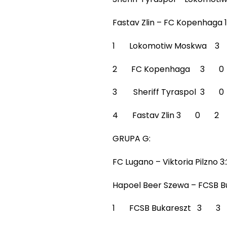
Fastav Zlin – FC Kopenhaga 1:1
1 Lokomotiw Moskwa
2 FC Kopenhaga 3 
3 Sheriff Tyraspol 3
4 Fastav Zlin 3 0 2
GRUPA G:
FC Lugano – Viktoria Pilzno 3:
Hapoel Beer Szewa – FCSB Buk
1 FCSB Bukareszt 3