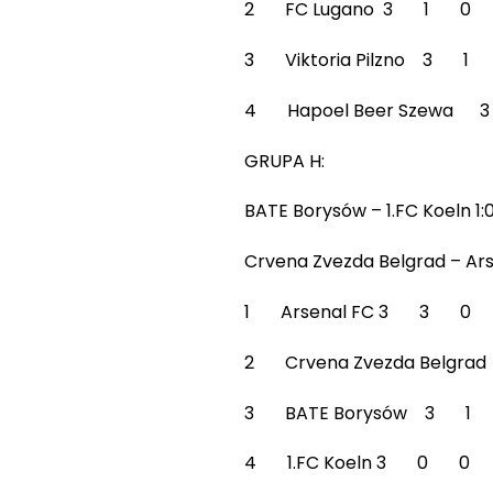
2 FC Lugano 3 1 0
3 Viktoria Pilzno 3
4 Hapoel Beer Szew
GRUPA H:
BATE Borysów – 1.FC Koeln 1:0
Crvena Zvezda Belgrad – Arse
1 Arsenal FC 3 3 0
2 Crvena Zvezda Bel
3 BATE Borysów 3 1
4 1.FC Koeln 3 0 0