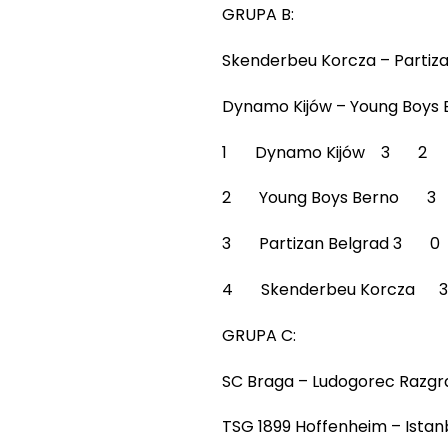
GRUPA B:
Skenderbeu Korcza – Partiza
Dynamo Kijów – Young Boys Be
1 Dynamo Kijów 3 
2 Young Boys Bern
3 Partizan Belgrad 
4 Skenderbeu Korcz
GRUPA C:
SC Braga – Ludogorec Razgrad
TSG 1899 Hoffenheim – Istanb