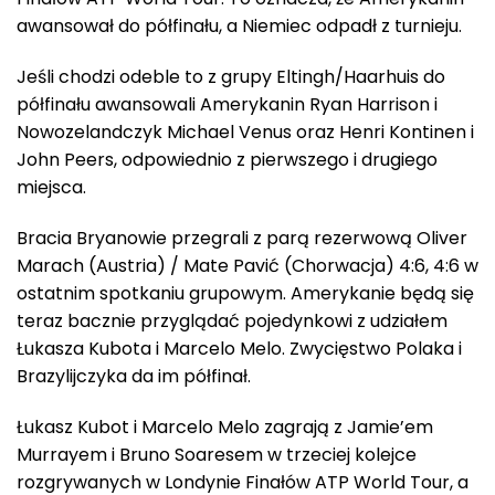
awansował do półfinału, a Niemiec odpadł z turnieju.
Jeśli chodzi odeble to z grupy Eltingh/Haarhuis do
półfinału awansowali Amerykanin Ryan Harrison i
Nowozelandczyk Michael Venus oraz Henri Kontinen i
John Peers, odpowiednio z pierwszego i drugiego
miejsca.
Bracia Bryanowie przegrali z parą rezerwową Oliver
Marach (Austria) / Mate Pavić (Chorwacja) 4:6, 4:6 w
ostatnim spotkaniu grupowym. Amerykanie będą się
teraz bacznie przyglądać pojedynkowi z udziałem
Łukasza Kubota i Marcelo Melo. Zwycięstwo Polaka i
Brazylijczyka da im półfinał.
Łukasz Kubot i Marcelo Melo zagrają z Jamie’em
Murrayem i Bruno Soaresem w trzeciej kolejce
rozgrywanych w Londynie Finałów ATP World Tour, a