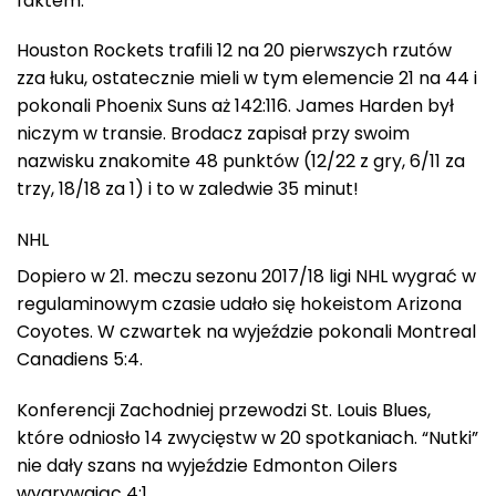
faktem.
Houston Rockets trafili 12 na 20 pierwszych rzutów
zza łuku, ostatecznie mieli w tym elemencie 21 na 44 i
pokonali Phoenix Suns aż 142:116. James Harden był
niczym w transie. Brodacz zapisał przy swoim
nazwisku znakomite 48 punktów (12/22 z gry, 6/11 za
trzy, 18/18 za 1) i to w zaledwie 35 minut!
NHL
Dopiero w 21. meczu sezonu 2017/18 ligi NHL wygrać w
regulaminowym czasie udało się hokeistom Arizona
Coyotes. W czwartek na wyjeździe pokonali Montreal
Canadiens 5:4.
Konferencji Zachodniej przewodzi St. Louis Blues,
które odniosło 14 zwycięstw w 20 spotkaniach. “Nutki”
nie dały szans na wyjeździe Edmonton Oilers
wygrywając 4:1.