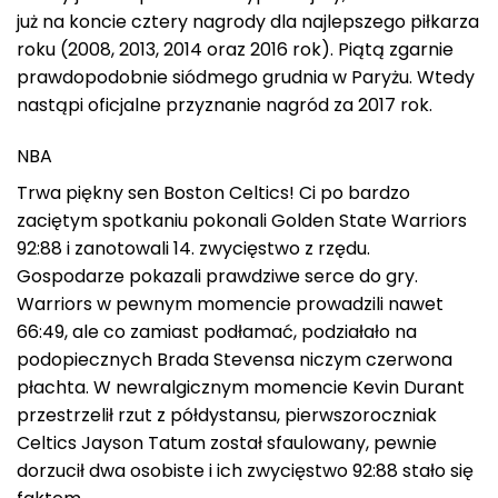
już na koncie cztery nagrody dla najlepszego piłkarza
roku (2008, 2013, 2014 oraz 2016 rok). Piątą zgarnie
prawdopodobnie siódmego grudnia w Paryżu. Wtedy
nastąpi oficjalne przyznanie nagród za 2017 rok.
NBA
Trwa piękny sen Boston Celtics! Ci po bardzo
zaciętym spotkaniu pokonali Golden State Warriors
92:88 i zanotowali 14. zwycięstwo z rzędu.
Gospodarze pokazali prawdziwe serce do gry.
Warriors w pewnym momencie prowadzili nawet
66:49, ale co zamiast podłamać, podziałało na
podopiecznych Brada Stevensa niczym czerwona
płachta. W newralgicznym momencie Kevin Durant
przestrzelił rzut z półdystansu, pierwszoroczniak
Celtics Jayson Tatum został sfaulowany, pewnie
dorzucił dwa osobiste i ich zwycięstwo 92:88 stało się