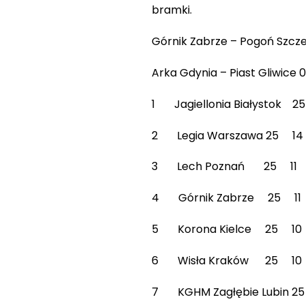
bramki.
Górnik Zabrze – Pogoń Szcze
Arka Gdynia – Piast Gliwice 0
1 Jagiellonia Białys
2 Legia Warszawa 25
3 Lech Poznań 25 1
4 Górnik Zabrze 25
5 Korona Kielce 25
6 Wisła Kraków 25 
7 KGHM Zagłębie Lub