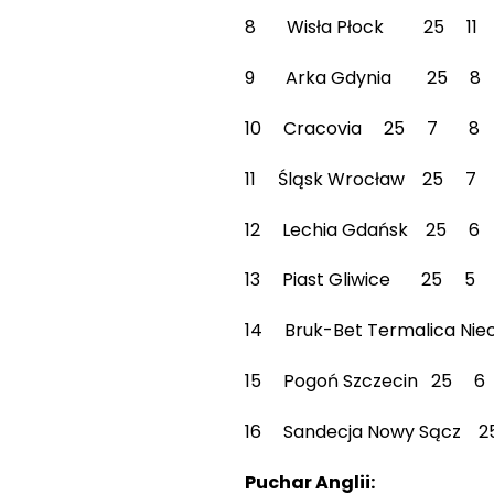
8 Wisła Płock 25 11
9 Arka Gdynia 25 
10 Cracovia 25 7 8
11 Śląsk Wrocław 25
12 Lechia Gdańsk 25
13 Piast Gliwice 25 
14 Bruk-Bet Termalic
15 Pogoń Szczecin 2
16 Sandecja Nowy Sąc
Puchar Anglii: