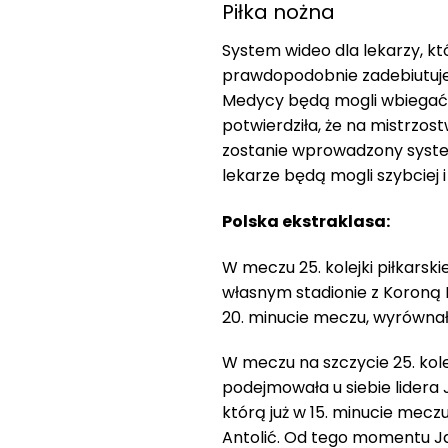
Piłka nożna
System wideo dla lekarzy, kt
prawdopodobnie zadebiutuje 
Medycy będą mogli wbiegać n
potwierdziła, że na mistrzost
zostanie wprowadzony system
lekarze będą mogli szybciej 
Polska ekstraklasa:
W meczu 25. kolejki piłkarsk
własnym stadionie z Koroną K
20. minucie meczu, wyrównał 
W meczu na szczycie 25. kole
podejmowała u siebie lidera 
którą już w 15. minucie meczu
Antolić. Od tego momentu Jag