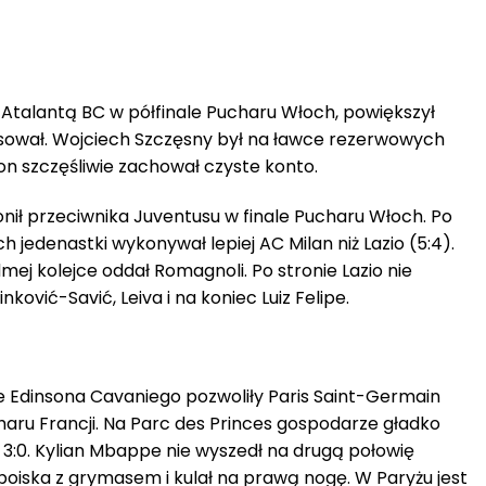
 Atalantą BC w półfinale Pucharu Włoch, powiększył
ował. Wojciech Szczęsny był na ławce rezerwowych
fon szczęśliwie zachował czyste konto.
nił przeciwnika Juventusu w finale Pucharu Włoch. Po
edenastki wykonywał lepiej AC Milan niż Lazio (5:4).
ej kolejce oddał Romagnoli. Po stronie Lazio nie
ković-Savić, Leiva i na koniec Luiz Felipe.
enie Edinsona Cavaniego pozwoliły Paris Saint-Germain
aru Francji. Na Parc des Princes gospodarze gładko
 3:0. Kylian Mbappe nie wyszedł na drugą połowię
boiska z grymasem i kulał na prawą nogę. W Paryżu jest