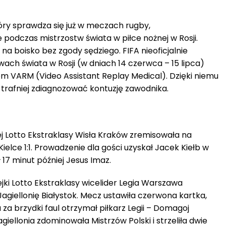
óry sprawdza się już w meczach rugby,
podczas mistrzostw świata w piłce nożnej w Rosji.
a boisko bez zgody sędziego. FIFA nieoficjalnie
wach świata w Rosji (w dniach 14 czerwca – 15 lipca)
 VARM (Video Assistant Replay Medical). Dzięki niemu
i trafniej zdiagnozować kontuzję zawodnika.
iej Lotto Ekstraklasy Wisła Kraków zremisowała na
ielce 1:1. Prowadzenie dla gości uzyskał Jacek Kiełb w
17 minut później Jesus Imaz.
jki Lotto Ekstraklasy wicelider Legia Warszawa
Jagiellonię Białystok. Mecz ustawiła czerwona kartka,
 za brzydki faul otrzymał piłkarz Legii – Domagoj
iellonia zdominowała Mistrzów Polski i strzeliła dwie