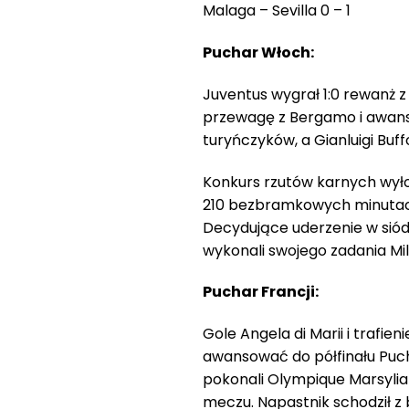
Malaga – Sevilla 0 – 1
Puchar Włoch:
Juventus wygrał 1:0 rewanż z
przewagę z Bergamo i awans
turyńczyków, a Gianluigi Buf
Konkurs rzutów karnych wyło
210 bezbramkowych minutach j
Decydujące uderzenie w siódm
wykonali swojego zadania Milin
Puchar Francji:
Gole Angela di Marii i trafi
awansować do półfinału Puch
pokonali Olympique Marsylia
meczu. Napastnik schodził z 