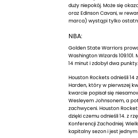
duży niepokój. Może się okaz
oraz Edinson Cavani, w rewa
marca) wystąpi tylko ostatni
NBA:
Golden State Warriors prowa
Washington Wizards 109:101. 
14 minut i zdobył dwa punkty
Houston Rockets odnieśli 14
Harden, który w pierwszej k
kwarcie popisał się niesamo
Wesleyem Johnsonem, a potem
zachwyceni. Houston Rockets 
dzięki czemu odnieśli 14. z 
Konferencji Zachodniej. Wie
kapitalny sezon i jest jedn