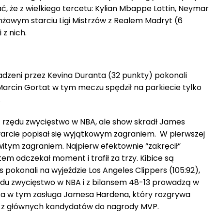
ać, że z wielkiego tercetu: Kylian Mbappe Lottin, Neymar
nżowym starciu Ligi Mistrzów z Realem Madryt (6
 z nich.
dzeni przez Kevina Duranta (32 punkty) pokonali
Marcin Gortat w tym meczu spędził na parkiecie tylko
.
 z rzędu zwycięstwo w NBA, ale show skradł James
warcie popisał się wyjątkowym zagraniem. W pierwszej
witym zagraniem. Najpierw efektownie “zakręcił”
 odczekał moment i trafił za trzy. Kibice są
pokonali na wyjeździe Los Angeles Clippers (105:92),
rzędu zwycięstwo w NBA i z bilansem 48-13 prowadzą w
lka w tym zasługa Jamesa Hardena, który rozgrywa
ym z głównych kandydatów do nagrody MVP.