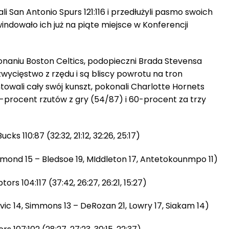
i San Antonio Spurs 121:116 i przedłużyli pasmo swoich
ndowało ich już na piąte miejsce w Konferencji
naniu Boston Celtics, podopieczni Brada Stevensa
wycięstwo z rzędu i są bliscy powrotu na tron
owali cały swój kunszt, pokonali Charlotte Hornets
62-procent rzutów z gry (54/87) i 60-procent za trzy
ks 110:87 (32:32, 21:12, 32:26, 25:17)
mmond 15 – Bledsoe 19, MIddleton 17, Antetokounmpo 11)
rs 104:117 (37:42, 26:27, 26:21, 15:27)
evic 14, Simmons 13 – DeRozan 21, Lowry 17, Siakam 14)