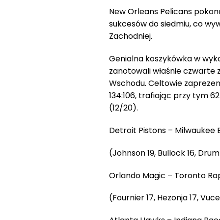
New Orleans Pelicans pokonal
sukcesów do siedmiu, co wywi
Zachodniej.
Genialna koszykówka w wyko
zanotowali właśnie czwarte z
Wschodu. Celtowie zaprezent
134:106, trafiając przy tym 
(12/20).
Detroit Pistons – Milwaukee Buc
(Johnson 19, Bullock 16, Dru
Orlando Magic – Toronto Rapto
(Fournier 17, Hezonja 17, Vuc