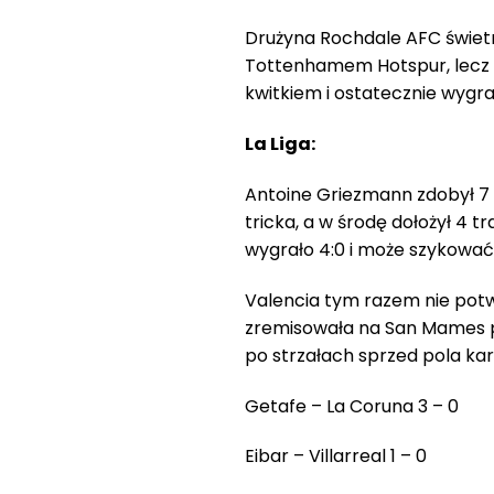
Drużyna Rochdale AFC świetn
Tottenhamem Hotspur, lecz 
kwitkiem i ostatecznie wygrały
La Liga:
Antoine Griezmann zdobył 7 g
tricka, a w środę dołożył 4 t
wygrało 4:0 i może szykować 
Valencia tym razem nie potwi
zremisowała na San Mames prz
po strzałach sprzed pola kar
Getafe – La Coruna 3 – 0
Eibar – Villarreal 1 – 0