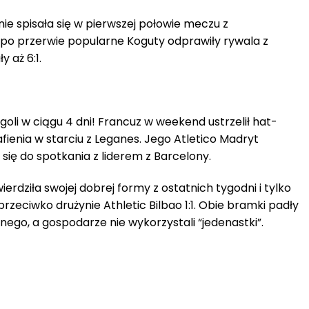
ie spisała się w pierwszej połowie meczu z
po przerwie popularne Koguty odprawiły rywala z
 aż 6:1.
oli w ciągu 4 dni! Francuz w weekend ustrzelił hat-
rafienia w starciu z Leganes. Jego Atletico Madryt
się do spotkania z liderem z Barcelony.
erdziła swojej dobrej formy z ostatnich tygodni i tylko
eciwko drużynie Athletic Bilbao 1:1. Obie bramki padły
nego, a gospodarze nie wykorzystali “jedenastki”.