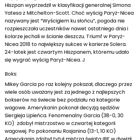
Hiszpan wyprzedził w klasyfikacji generalnej Simona
Yatesa z Mitchelton-Scott. Choć wyścig Paryż-Nicea
nazywany jest “Wyścigiem ku słońcu”, pogoda nie
rozpieszczała uczestników nawet ostatniego dnia i
kolarze jechali w ścianie deszczu. Triumf w Paryż-
Nicea 2018 to największy sukces w karierze Solera.
24-latek jest czwartym Hiszpanem, któremu udało
się wygrać wyścig Paryż-Nicea. J
Boks:
Mikey Garcia po raz kolejny pokazał, dlaczego przez
wiele osób uważany jest za jednego z najlepszych
bokserów na świecie bez podziału na kategorie
wagowe. Amerykanin pokonał decyzją sędziów
Siergieja Lipieńca. Fenomenalny Garcia (38-0, 30
KO) zdobył mistrzostwo w czwartej kategorii
wagowej. Po pokonaniu Rosjanina (13-1, 10 KO)
Amerykanin zdobył tytuł mistrza świata IBF w dywizji