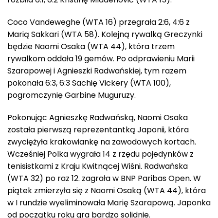
Coco Vandeweghe (WTA 16) przegrała 2:6, 4:6 z
Marią Sakkari (WTA 58). Kolejną rywalką Greczynki
będzie Naomi Osaka (WTA 44), która trzem
rywalkom oddała 19 gemów. Po odprawieniu Marii
Szarapowej i Agnieszki Radwańskiej, tym razem
pokonała 6:3, 6:3 Sachię Vickery (WTA 100),
pogromczynię Garbine Muguruzy.
Pokonując Agnieszkę Radwańską, Naomi Osaka
została pierwszą reprezentantką Japonii, która
zwyciężyła krakowiankę na zawodowych kortach.
Wcześniej Polka wygrała 14 z rzędu pojedynków z
tenisistkami z Kraju Kwitnącej Wiśni. Radwańska
(WTA 32) po raz 12. zagrała w BNP Paribas Open. W
piątek zmierzyła się z Naomi Osaką (WTA 44), która
w I rundzie wyeliminowała Marię Szarapową. Japonka
od początku roku gra bardzo solidnie.