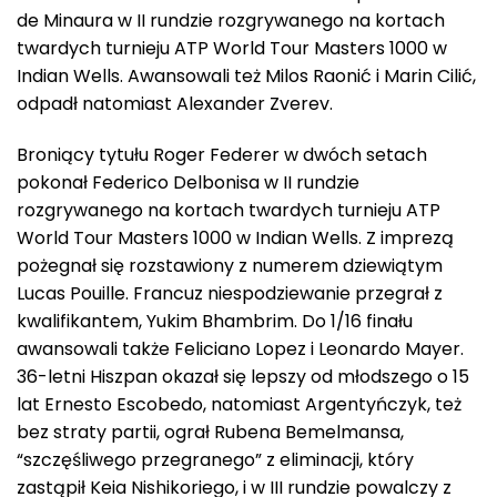
de Minaura w II rundzie rozgrywanego na kortach
twardych turnieju ATP World Tour Masters 1000 w
Indian Wells. Awansowali też Milos Raonić i Marin Cilić,
odpadł natomiast Alexander Zverev.
Broniący tytułu Roger Federer w dwóch setach
pokonał Federico Delbonisa w II rundzie
rozgrywanego na kortach twardych turnieju ATP
World Tour Masters 1000 w Indian Wells. Z imprezą
pożegnał się rozstawiony z numerem dziewiątym
Lucas Pouille. Francuz niespodziewanie przegrał z
kwalifikantem, Yukim Bhambrim. Do 1/16 finału
awansowali także Feliciano Lopez i Leonardo Mayer.
36-letni Hiszpan okazał się lepszy od młodszego o 15
lat Ernesto Escobedo, natomiast Argentyńczyk, też
bez straty partii, ograł Rubena Bemelmansa,
“szczęśliwego przegranego” z eliminacji, który
zastąpił Keia Nishikoriego, i w III rundzie powalczy z