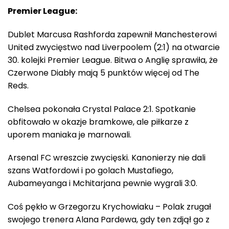
Premier League:
Dublet Marcusa Rashforda zapewnił Manchesterowi
United zwycięstwo nad Liverpoolem (2:1) na otwarcie
30. kolejki Premier League. Bitwa o Anglię sprawiła, że
Czerwone Diabły mają 5 punktów więcej od The
Reds.
Chelsea pokonała Crystal Palace 2:1. Spotkanie
obfitowało w okazje bramkowe, ale piłkarze z
uporem maniaka je marnowali.
Arsenal FC wreszcie zwycięski. Kanonierzy nie dali
szans Watfordowi i po golach Mustafiego,
Aubameyanga i Mchitarjana pewnie wygrali 3:0.
Coś pękło w Grzegorzu Krychowiaku – Polak zrugał
swojego trenera Alana Pardewa, gdy ten zdjął go z