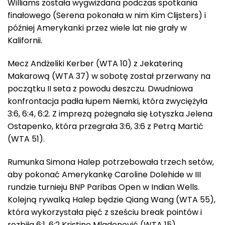
Williams została wygwizdana podczas spotkania
finałowego (Serena pokonała w nim Kim Clijsters) i
później Amerykanki przez wiele lat nie grały w
Kalifornii.
Mecz Andżeliki Kerber (WTA 10) z Jekateriną
Makarową (WTA 37) w sobotę został przerwany na
początku II seta z powodu deszczu. Dwudniowa
konfrontacja padła łupem Niemki, która zwyciężyła
3:6, 6:4, 6:2. Z imprezą pożegnała się Łotyszka Jelena
Ostapenko, która przegrała 3:6, 3:6 z Petrą Martić
(WTA 51).
Rumunka Simona Halep potrzebowała trzech setów,
aby pokonać Amerykankę Caroline Dolehide w III
rundzie turnieju BNP Paribas Open w Indian Wells.
Kolejną rywalką Halep będzie Qiang Wang (WTA 55),
która wykorzystała pięć z sześciu break pointów i
rozbiła 6:1, 6:2 Kristinę Mladenović (WTA 15).