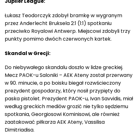
Jupiler League:
Łukasz Teodorczyk zdobył bramkę w wygranym
przez Anderlecht Bruksela 2:1 (1:1) spotkaniu
przeciwko Royalowi Antwerp. Miejscowi zdobyli trzy
punkty pomimo dwóch czerwonych kartek.
Skandal w Grecji:
Do niebywałego skandalu doszło w lidze greckiej.
Mecz PAOK-u Saloniki – AEK Ateny został przerwany
w 90. minucie, a po boisku biegał rozwścieczony
prezydent gospodarzy, który nosił przypięty do
paska pistolet. Prezydent PAOK-u, Ivan Savvidis, miał
według greckich mediów grozić nie tylko sędziemu
spotkania, Georgiosowi Kominisowi, ale również
zaatakować piłkarza AEK Ateny, Vassilisa
Dimitriadisa.