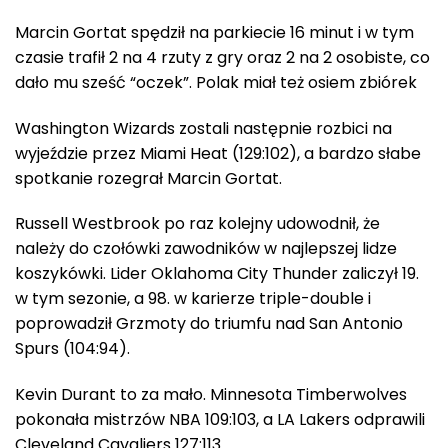
Marcin Gortat spędził na parkiecie 16 minut i w tym
czasie trafił 2 na 4 rzuty z gry oraz 2 na 2 osobiste, co
dało mu sześć “oczek”. Polak miał też osiem zbiórek
Washington Wizards zostali następnie rozbici na
wyjeździe przez Miami Heat (129:102), a bardzo słabe
spotkanie rozegrał Marcin Gortat.
Russell Westbrook po raz kolejny udowodnił, że
należy do czołówki zawodników w najlepszej lidze
koszykówki. Lider Oklahoma City Thunder zaliczył 19.
w tym sezonie, a 98. w karierze triple-double i
poprowadził Grzmoty do triumfu nad San Antonio
Spurs (104:94).
Kevin Durant to za mało. Minnesota Timberwolves
pokonała mistrzów NBA 109:103, a LA Lakers odprawili
Cleveland Cavaliers 127:113.