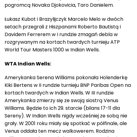
pogromcą Novaka Djokovicia, Taro Danielem.
Łukasz Kubot i Brazylijczyk Marcelo Melo w dwóch
setach przegrali z Hiszpanami Roberto Bautistą i
Davidem Ferrerem w I rundzie zmagań debla w
rozgrywanym na kortach twardych turnieju ATP
World Tour Masters 1000 w Indian Wells.
WTA Indian Wells:
Amerykanka Serena Williams pokonała Holenderkę
Kiki Bertens w II rundzie turnieju BNP Paribas Open na
kortach twardych w Indian Wells. W III rundzie
Amerykanka zmierzy się ze swoją siostrą Venus
Williams. Będzie to ich 29. starcie (bilans 17-11 dla
Sereny). W Indian Wells nigdy wcześniej ze sobą nie
grały. W 2001 roku miały się spotkać w półfinale, ale
Venus oddała ten mecz walkowerem. Rodzina