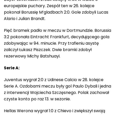
europejskie puchary. Zespół ten w 26. kolejce
pokonał Borussię M’gladbach 2:0. Gole zdobyli Lucas
Alario i Julian Brandt.
Pięć bramek padło w meczu w Dortmundzie. Borussia
3:2 pokonała Eintracht Frankfurt, decydującego gola
zdobywając w 94. minucie. Przy trafieniu asystę
zaliczył Łukasz Piszczek. Dwie bramki zdobył
rezerwowy Michy Batshuayi.
Serie A:
Juventus wygrał 2:0 z Udinese Calcio w 28. kolejce
Serie A. Ozdobami meczu były gol Paulo Dybali i jedna
z interwencji Wojciecha Szczęsnego. Polak zachował
czyste konto po raz 13. w sezonie.
Hellas Werona wygrał 1:0 z Chievo i zwiększył swoją