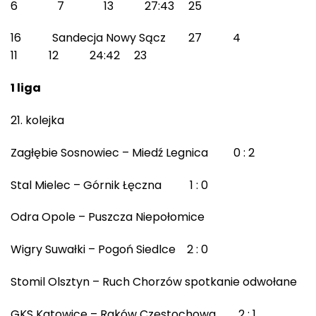
6 7 13 27:43 25
16 Sandecja Nowy Sącz 27 4
11 12 24:42 23
1 liga
kolejka
Zagłębie Sosnowiec – Miedź Legnica 0 : 2
Stal Mielec – Górnik Łęczna 1 : 0
Odra Opole – Puszcza Niepołomice
Wigry Suwałki – Pogoń Siedlce 2 : 0
Stomil Olsztyn – Ruch Chorzów spotkanie odwołane
GKS Katowice – Raków Częstochowa 2 : 1