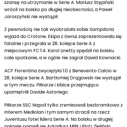
szansę na utrzymanie w Serie A. Mariusz Stępiński
wrócił na boisko po długiej nieobecności, a Paweł
Jaroszyński nie wystąpił.
Z pewnością nie tak wyobrażała sobie Sampdoria
wyjazd do Crotone. Ekipa z Genui zaprezentowała się
fatalnie i przegrała w 28. kolejce Serie A z
miejscowym FC 1:4. Karol Linetty spędził na boisku
całe spotkanie, a w ogóle nie zagrał Dawid Kownacki.
ACF Fiorentina zwyciężyła 1:0 z Benevento Calcio w
28. kolejce Serie A. Bartłomiej Drągowski nie wystąpił
w tym meczu. Piłkarze i kibice przejmująco
upamiętnili Davide Astoriego.
Piłkarze SSC Napoli tylko zremisowali bezbramkowo z
Interem Mediolan i tym samym stracili na rzecz
Juventusu fotel lidera Serie A. Na boisku w drugiej
połowie pojawili się Arkadiusz Milik i Piotr Zieliński.