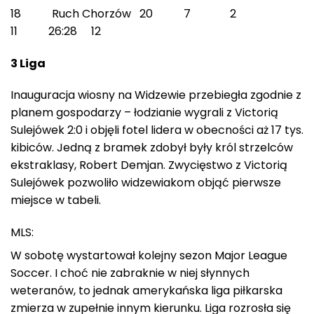
18 Ruch Chorzów 20 7 2
11 26:28 12
3 Liga
Inauguracja wiosny na Widzewie przebiegła zgodnie z
planem gospodarzy – łodzianie wygrali z Victorią
Sulejówek 2:0 i objęli fotel lidera w obecności aż 17 tys.
kibiców. Jedną z bramek zdobył były król strzelców
ekstraklasy, Robert Demjan. Zwycięstwo z Victorią
Sulejówek pozwoliło widzewiakom objąć pierwsze
miejsce w tabeli.
MLS:
W sobotę wystartował kolejny sezon Major League
Soccer. I choć nie zabraknie w niej słynnych
weteranów, to jednak amerykańska liga piłkarska
zmierza w zupełnie innym kierunku. Liga rozrosła się