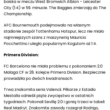
boiska w meczu West Bromwich Albion – Leicester
City (1:4) w 59. minucie. The Baggies zmierzają do The
Championship.
AFC Bournemouth podejmowało na własnym
stadionie zespół Tottenhamu Hotspur, lecz nie miało
najmniejszych szans z maszynerią Mauricio
Pocchettino i uległo popularnym Kogutom aż 1:4.
Primera Division:
FC Barcelona nie miała problemu z pokonaniem 2:0
Malaga CF w 28. kolejce Primera Division. Bezpiecznie
prowadziła po dwóch kwadransach.
Trwa znakomita seria Valencii. Piłkarze z Estadio
Mestalla odnieśli piąte zwycięstwo w ostatnich
tygodniach. Pokonali Sevillę 2:0 i gonią trzeci w tabeli
Real Madryt. Znakomite zawody rozegrał Rodrigo,