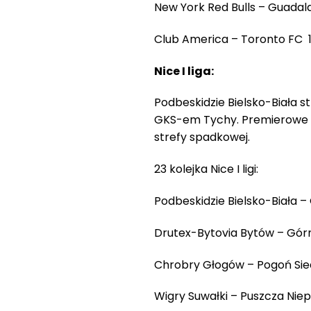
New York Red Bulls – Guadala
Club America – Toronto FC 1 
Nice I liga:
Podbeskidzie Bielsko-Biała st
GKS-em Tychy. Premierowe zw
strefy spadkowej.
23 kolejka Nice I ligi:
Podbeskidzie Bielsko-Biała – 
Drutex-Bytovia Bytów – Górni
Chrobry Głogów – Pogoń Siedl
Wigry Suwałki – Puszcza Niep