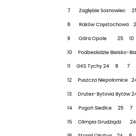
7 Zagłębie Sosnowie
8 Raków Częstochow
9 Odra Opole 25 1
10 Podbeskidzie Biels
11 GKS Tychy 24 8 
12 Puszcza Niepołom
13 Drutex-Bytovia By
14 Pogoń Siedlce 25
15 Olimpia Grudziąd
16 Stomil Olsztyn 2