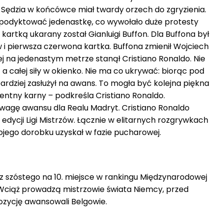
Sędzia w końcówce miał twardy orzech do zgryzienia.
 podyktować jedenastkę, co wywołało duże protesty
artką ukarany został Gianluigi Buffon. Dla Buffona był
w i pierwsza czerwona kartka. Buffona zmienił Wojciech
nej na jedenastym metrze stanął Cristiano Ronaldo. Nie
 a całej siły w okienko. Nie ma co ukrywać: biorąc pod
rdziej zasłużył na awans. To mogła być kolejna piękna
identny karny – podkreśla Cristiano Ronaldo.
a wagę awansu dla Realu Madryt. Cristiano Ronaldo
edycji Ligi Mistrzów. Łącznie w elitarnych rozgrywkach
 swojego dorobku uzyskał w fazie pucharowej.
 z szóstego na 10. miejsce w rankingu Międzynarodowej
). Wciąż prowadzą mistrzowie świata Niemcy, przed
pozycję awansowali Belgowie.