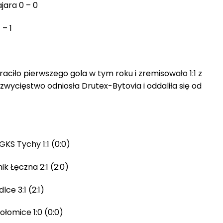
jara 0 – 0
– 1
raciło pierwszego gola w tym roku i zremisowało 1:1 z
ycięstwo odniosła Drutex-Bytovia i oddaliła się od
GKS Tychy 1:1 (0:0)
k Łęczna 2:1 (2:0)
ce 3:1 (2:1)
ołomice 1:0 (0:0)