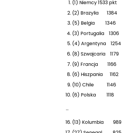
(1) Niemcy 1533 pkt
(2) Brazylia 1384
(5) Belgia 1346
(3) Portugalia 1306
(4) Argentyna 1254
(8) Szwajcaria 1179
(9) Francja 1166
(6) Hiszpania 1162
(10) Chile 1146
(6) Polska 1118
…
(13) Kolumbia 989
(27) Senegal 825