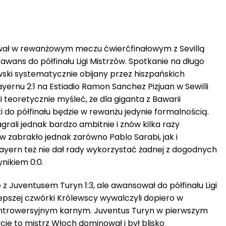
ał w rewanżowym meczu ćwierćfinałowym z Sevillą
awans do półfinału Ligi Mistrzów. Spotkanie na długo
ki systematycznie obijany przez hiszpańskich
ernu 2:1 na Estiadio Ramon Sanchez Pizjuan w Sewilli
i teoretycznie myśleć, że dla giganta z Bawarii
 do półfinału będzie w rewanżu jedynie formalnością.
agrali jednak bardzo ambitnie i znów kilka razy
w zabrakło jednak zarówno Pablo Sarabi, jak i
yern też nie dał rady wykorzystać żadnej z dogodnych
ynikiem 0:0.
 z Juventusem Turyn 1:3, ale awansował do półfinału Ligi
epszej czwórki Królewscy wywalczyli dopiero w
ontrowersyjnym karnym. Juventus Turyn w pierwszym
ie to mistrz Włoch dominował i był blisko