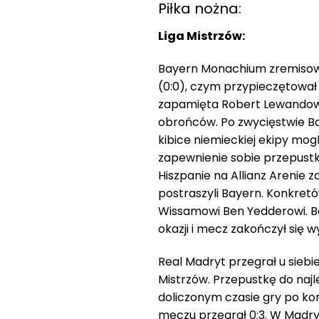
Piłka nożna:
Liga Mistrzów:
Bayern Monachium zremisow
(0:0), czym przypieczętował 
zapamięta Robert Lewandows
obrońców. Po zwycięstwie Bay
kibice niemieckiej ekipy mogl
zapewnienie sobie przepustki
Hiszpanie na Allianz Arenie z
postraszyli Bayern. Konkretó
Wissamowi Ben Yedderowi. Ba
okazji i mecz zakończył się w
Real Madryt przegrał u siebie
Mistrzów. Przepustkę do najl
doliczonym czasie gry po k
meczu przegrał 0:3. W Madryc