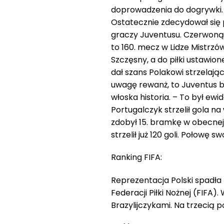
doprowadzenia do dogrywki. 
Ostatecznie zdecydował się
graczy Juventusu. Czerwoną k
to 160. mecz w Lidze Mistrzó
Szczęsny, a do piłki ustawio
dał szans Polakowi strzelając
uwagę rewanż, to Juventus ba
włoska historia. – To był ew
Portugalczyk strzelił gola n
zdobył 15. bramkę w obecnej 
strzelił już 120 goli. Połowę
Ranking FIFA:
Reprezentacja Polski spadła
Federacji Piłki Nożnej (FIFA
Brazylijczykami. Na trzecią 