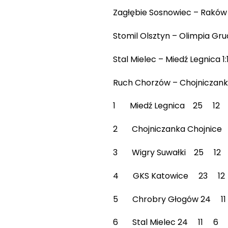
Zagłębie Sosnowiec – Raków
Stomil Olsztyn – Olimpia Grudz
Stal Mielec – Miedź Legnica 1:1
Ruch Chorzów – Chojniczanka 1
1 Miedź Legnica 25 
2 Chojniczanka Choj
3 Wigry Suwałki 25 
4 GKS Katowice 23
5 Chrobry Głogów 24
6 Stal Mielec 24 11