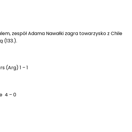
lem, zespół Adama Nawałki zagra towarzysko z Chile
ą (133.).
s (Arg) 1 – 1
ke 4 – 0