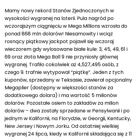
Mamy nowy rekord Stanów Zjednoczonych w
wysokości wygranej na loterii. Pula nagród po
wczorajszym ciągnięciu w Mega Millions wzrosła do
ponad 868 mln dolarów! Niesamowity i wciąż
rosnący piątkowy jackpot pojawił się wczoraj
wieczorem gdy wylosowane białe kule: 3, 45, 49, 61 i
69 oraz złota Mega Ball 9 nie przyniosły głównej
wygranej. Trafiło cokolwiek aż 4,527,495 osób, z
czego 9. trafnie wytypował “piątkę”. Jeden z tych
kuponów, sprzedany w Teksasie, zawierał opcjonalny
Megaplier (dostępny w większości stanów za
dodatkowego dolara) i ma wartość 5 milionów
dolarów. Pozostałe osiem to zakładów za milion
dolarów – dwa zostały sprzedane w Pensylwanii i po
jednym w Kalifornii, na Florydzie, w Georgii, Kentucky,
New Jersey i Nowym Jorku. Od ostatniej wielkiej
wygranej 24 lipca, kiedy w Kalifornii składająca się z 11