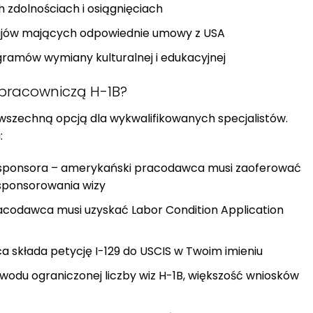
h zdolnościach i osiągnięciach
rajów mających odpowiednie umowy z USA
gramów wymiany kulturalnej i edukacyjnej
 pracowniczą H-1B?
powszechną opcją dla wykwalifikowanych specjalistów.
:
sponsora – amerykański pracodawca musi zaoferować
 sponsorowania wizy
racodawca musi uzyskać Labor Condition Application
a składa petycję I-129 do USCIS w Twoim imieniu
powodu ograniczonej liczby wiz H-1B, większość wniosków