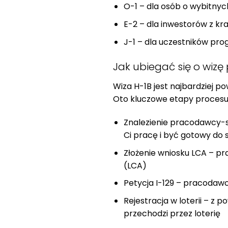
O-1 – dla osób o wybitnyc
E-2 – dla inwestorów z k
J-1 – dla uczestników pro
Jak ubiegać się o wizę
Wiza H-1B jest najbardziej 
Oto kluczowe etapy procesu
Znalezienie pracodawcy-
Ci pracę i być gotowy do
Złożenie wniosku LCA – p
(LCA)
Petycja I-129 – pracodawc
Rejestracja w loterii – z 
przechodzi przez loterię