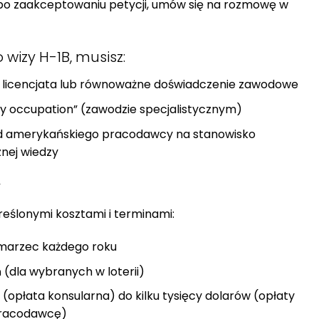
po zaakceptowaniu petycji, umów się na rozmowę w
 wizy H-1B, musisz:
uł licencjata lub równoważne doświadczenie zawodowe
ty occupation” (zawodzie specjalistycznym)
d amerykańskiego pracodawcy na stanowisko
nej wiedzy
y
reślonymi kosztami i terminami:
: marzec każdego roku
ń (dla wybranych w loterii)
 (opłata konsularna) do kilku tysięcy dolarów (opłaty
pracodawcę)