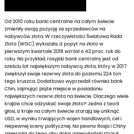
Od 2010 roku banki centralne na całym świecie
zmieniły swoją pozycję ze sprzedawców na
nabywców złota. W rzeczywistości Światowa Rada
Złota (WGC) wykazała, iż popyt na złoto w
pierwszym kwartale 2018 wzrósł o 42 proc. rok do
roku. Na przykład, rosyjski bank centralny jest od
sześciu lat największym nabywcą złota, który w 2017
zwiększył swoje rezerwy złota do poziomu 224 ton
tego kruszca. Dodatkowo wyprzedził również bank
Chin, zajmując piąte miejsce w posiadaniu
największych rezerw złota na świecie. Dlaczego wiele
krajów chce odzyskać swoje złoto? Jedna z teorii
głosi, iż kraje na całym świecie starają się uniknąć
USD, w wyniku trwających wojen handlowych, ceł i
niepewnej sceny politycznej. Na pewno Rosja i Chiny
zmierzają do tego, aby dolar amerykański stracił