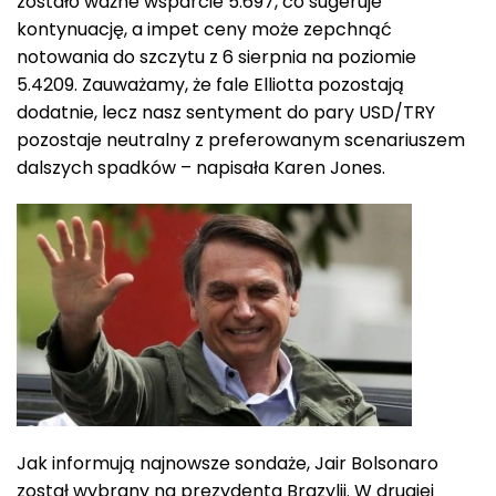
zostało ważne wsparcie 5.697, co sugeruje
kontynuację, a impet ceny może zepchnąć
notowania do szczytu z 6 sierpnia na poziomie
5.4209. Zauważamy, że fale Elliotta pozostają
dodatnie, lecz nasz sentyment do pary USD/TRY
pozostaje neutralny z preferowanym scenariuszem
dalszych spadków – napisała Karen Jones.
Jak informują najnowsze sondaże, Jair Bolsonaro
został wybrany na prezydenta Brazylii. W drugiej