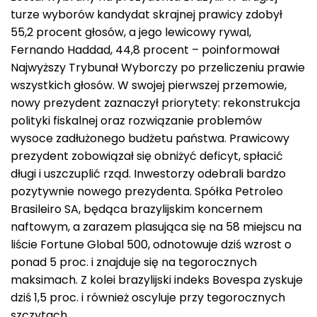
turze wyborów kandydat skrajnej prawicy zdobył
55,2 procent głosów, a jego lewicowy rywal,
Fernando Haddad, 44,8 procent – poinformował
Najwyższy Trybunał Wyborczy po przeliczeniu prawie
wszystkich głosów. W swojej pierwszej przemowie,
nowy prezydent zaznaczył priorytety: rekonstrukcja
polityki fiskalnej oraz rozwiązanie problemów
wysoce zadłużonego budżetu państwa. Prawicowy
prezydent zobowiązał się obniżyć deficyt, spłacić
długi i uszczuplić rząd. Inwestorzy odebrali bardzo
pozytywnie nowego prezydenta. Spółka Petroleo
Brasileiro SA, będąca brazylijskim koncernem
naftowym, a zarazem plasująca się na 58 miejscu na
liście Fortune Global 500, odnotowuje dziś wzrost o
ponad 5 proc. i znajduje się na tegorocznych
maksimach. Z kolei brazylijski indeks Bovespa zyskuje
dziś 1,5 proc. i również oscyluje przy tegorocznych
szczytach.