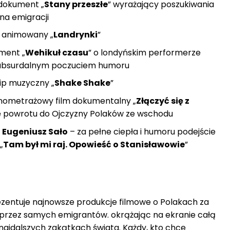
dokument „
Stany przeszłe
” wyrażający poszukiwania
 na emigracji
m animowany „
Landrynki
”
ment „
Wehikuł czasu
” o londyńskim performerze
 absurdalnym poczuciem humoru
lip muzyczny „
Shake Shake
”
nometrażowy film dokumentalny „
Złączyć się z
deę powrotu do Ojczyzny Polaków ze wschodu
 Eugeniusz Sało
– za pełne ciepła i humoru podejście
„
Tam był mi raj. Opowieść o Stanisławowie
”
zentuje najnowsze produkcje filmowe o Polakach za
 przez samych emigrantów. okrążając na ekranie całą
najdalszych zakątkach świata. Każdy, kto chce