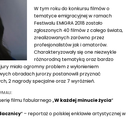
W tym roku do konkursu filmów o
tematyce emigracyjnej w ramach
Festiwalu EMiGRA 2018 zostało
zgłoszonych 40 filmów z całego świata,
zrealizowanych zarówno przez
profesjonalistów jak i amatorów.
Charakteryzowały się one niezwykle
różnorodną tematyką oraz bardzo
jury miało ogromny problem z wyłonieniem
iwych obradach jurorzy postanowili przyznać
ch, 2 nagrody specjalne oraz 7 wyróżnień.
YMALI:
serię filmu fabularnego „
W każdej minucie życia
”
dacznicy
” – reportaż o polskiej enklawie artystycznej w