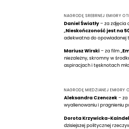
NAGRODĘ SREBRNEJ EMIGRY OT
Daniel Światły
– za zdjęcia
„
Nieskończoność jest na 5
adekwatna do opowiadanej t
Mariusz Wirski
– za film „
Em
niezależny, skromny w środk
aspiracjach i tęsknotach młod
NAGRODĘ MIEDZIANEJ EMIGRY O
Aleksandra Czenczek
– za 
wyalienowaniu i pragnieniu pr
Dorota Krzywicka-Kainde
dzisiejszej politycznej rzec