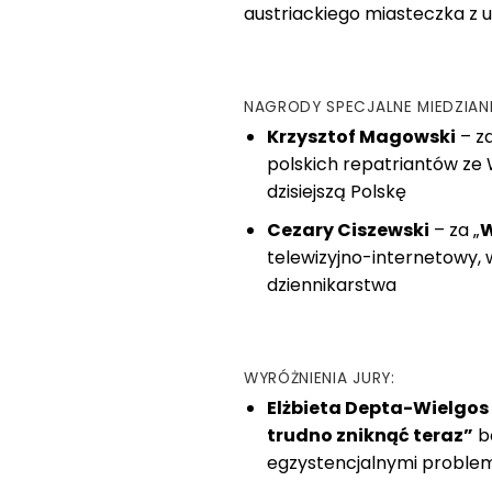
austriackiego miasteczka z u
NAGRODY SPECJALNE MIEDZIANE
Krzysztof Magowski
– za
polskich repatriantów ze 
dzisiejszą Polskę
Cezary Ciszewski
– za „
W
telewizyjno-internetowy,
dziennikarstwa
WYRÓŻNIENIA JURY:
Elżbieta Depta-Wielgos
trudno zniknąć teraz”
bę
egzystencjalnymi problem