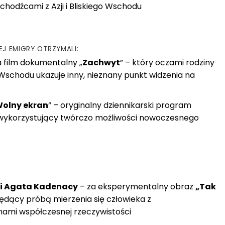
chodźcami z Azji i Bliskiego Wschodu
J EMIGRY OTRZYMALI:
 film dokumentalny „
Zachwyt
” – który oczami rodziny
Wschodu ukazuje inny, nieznany punkt widzenia na
olny ekran
” – oryginalny dziennikarski program
 wykorzystujący twórczo możliwości nowoczesnego
 i Agata Kadenacy
– za eksperymentalny obraz
„Tak
dący próbą mierzenia się człowieka z
ami współczesnej rzeczywistości