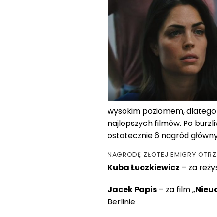
wysokim poziomem, dlatego 
najlepszych filmów. Po burzl
ostatecznie 6 nagród główny
NAGRODĘ ZŁOTEJ EMIGRY OTRZ
Kuba Łuczkiewicz
– za reży
Jacek Papis
– za film „
Nieu
Berlinie