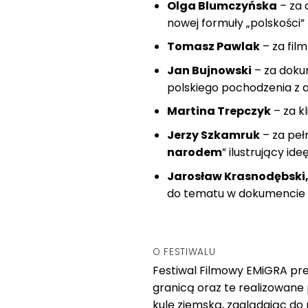
Olga Blumczyńska
– za 
nowej formuły „polskości”
Tomasz Pawlak
– za fil
Jan Bujnowski
– za doku
polskiego pochodzenia z
Martina Trepczyk
– za k
Jerzy Szkamruk
– za peł
narodem
” ilustrujący i
Jarosław Krasnodębski,
do tematu w dokumencie 
O FESTIWALU
Festiwal Filmowy EMiGRA pre
granicą oraz te realizowane
kulę ziemską, zaglądając do 