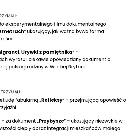
RZYMALI:
 do eksperymentalnego filmu dokumentalnego
0 metrach
” ukazujący, jak ważna bywa forma
reści
igranci. Urywki z pamiętnika
” –
ach wyrazu i ciekawie opowiedziany dokument o
ej polskiej rodziny w Wielkiej Brytanii
TRZYMALI:
etiudę fabularną „
Refleksy
” – przejmującą opowieść o
zyjaźni
l
– za dokument „
Przybysze
” – ukazujący niezwykle w
zywistości ciepły obraz integracji mieszkańców małego