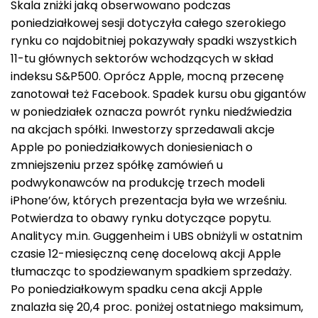
Skala zniżki jaką obserwowano podczas
poniedziałkowej sesji dotyczyła całego szerokiego
rynku co najdobitniej pokazywały spadki wszystkich
11-tu głównych sektorów wchodzących w skład
indeksu S&P500. Oprócz Apple, mocną przecenę
zanotował też Facebook. Spadek kursu obu gigantów
w poniedziałek oznacza powrót rynku niedźwiedzia
na akcjach spółki. Inwestorzy sprzedawali akcje
Apple po poniedziałkowych doniesieniach o
zmniejszeniu przez spółkę zamówień u
podwykonawców na produkcję trzech modeli
iPhone’ów, których prezentacja była we wrześniu.
Potwierdza to obawy rynku dotyczące popytu.
Analitycy m.in. Guggenheim i UBS obniżyli w ostatnim
czasie 12-miesięczną cenę docelową akcji Apple
tłumacząc to spodziewanym spadkiem sprzedaży.
Po poniedziałkowym spadku cena akcji Apple
znalazła się 20,4 proc. poniżej ostatniego maksimum,