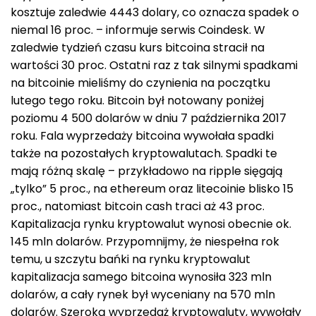
kosztuje zaledwie 4443 dolary, co oznacza spadek o
niemal 16 proc. – informuje serwis Coindesk. W
zaledwie tydzień czasu kurs bitcoina stracił na
wartości 30 proc. Ostatni raz z tak silnymi spadkami
na bitcoinie mieliśmy do czynienia na początku
lutego tego roku. Bitcoin był notowany poniżej
poziomu 4 500 dolarów w dniu 7 października 2017
roku. Fala wyprzedaży bitcoina wywołała spadki
także na pozostałych kryptowalutach. Spadki te
mają różną skalę – przykładowo na ripple sięgają
„tylko” 5 proc., na ethereum oraz litecoinie blisko 15
proc., natomiast bitcoin cash traci aż 43 proc.
Kapitalizacja rynku kryptowalut wynosi obecnie ok.
145 mln dolarów. Przypomnijmy, że niespełna rok
temu, u szczytu bańki na rynku kryptowalut
kapitalizacja samego bitcoina wynosiła 323 mln
dolarów, a cały rynek był wyceniany na 570 mln
dolarów. Szeroką wyprzedaż kryptowaluty, wywołały