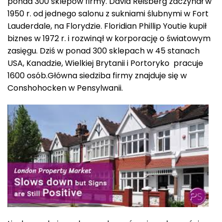
ponad 300 sklepów firmy. David Reisberg zaczynał w
1950 r. od jednego salonu z sukniami ślubnymi w Fort
Lauderdale, na Florydzie. Floridian Phillip Youtie kupił
biznes w 1972 r. i rozwinął w korporację o światowym
zasięgu. Dziś w ponad 300 sklepach w 45 stanach
USA, Kanadzie, Wielkiej Brytanii i Portoryko pracuje
1600 osób.Główna siedziba firmy znajduje się w
Conshohocken w Pensylwanii.