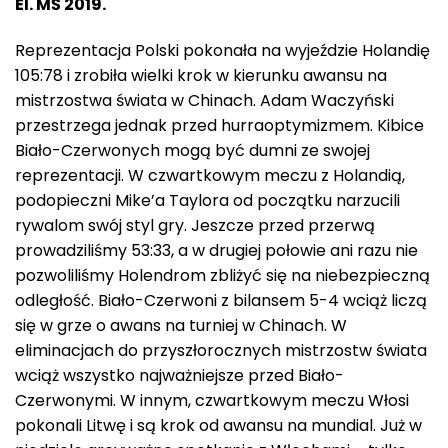
El. MŚ 2019.
Reprezentacja Polski pokonała na wyjeździe Holandię
105:78 i zrobiła wielki krok w kierunku awansu na
mistrzostwa świata w Chinach. Adam Waczyński
przestrzega jednak przed hurraoptymizmem. Kibice
Biało-Czerwonych mogą być dumni ze swojej
reprezentacji. W czwartkowym meczu z Holandią,
podopieczni Mike’a Taylora od początku narzucili
rywalom swój styl gry. Jeszcze przed przerwą
prowadziliśmy 53:33, a w drugiej połowie ani razu nie
pozwoliliśmy Holendrom zbliżyć się na niebezpieczną
odległość. Biało-Czerwoni z bilansem 5-4 wciąż liczą
się w grze o awans na turniej w Chinach. W
eliminacjach do przyszłorocznych mistrzostw świata
wciąż wszystko najważniejsze przed Biało-
Czerwonymi. W innym, czwartkowym meczu Włosi
pokonali Litwę i są krok od awansu na mundial. Już w