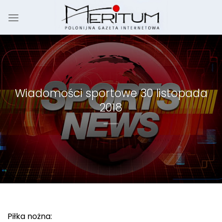
Skip
to
content
Wiadomości sportowe 30 listopada
2018
Piłka nożna: