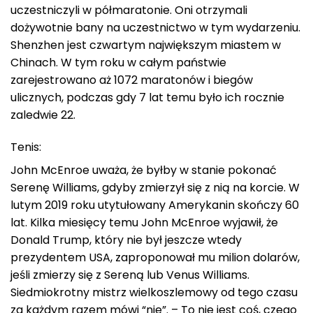
uczestniczyli w półmaratonie. Oni otrzymali
dożywotnie bany na uczestnictwo w tym wydarzeniu.
Shenzhen jest czwartym największym miastem w
Chinach. W tym roku w całym państwie
zarejestrowano aż 1072 maratonów i biegów
ulicznych, podczas gdy 7 lat temu było ich rocznie
zaledwie 22.
Tenis:
John McEnroe uważa, że byłby w stanie pokonać
Serenę Williams, gdyby zmierzył się z nią na korcie. W
lutym 2019 roku utytułowany Amerykanin skończy 60
lat. Kilka miesięcy temu John McEnroe wyjawił, że
Donald Trump, który nie był jeszcze wtedy
prezydentem USA, zaproponował mu milion dolarów,
jeśli zmierzy się z Sereną lub Venus Williams.
Siedmiokrotny mistrz wielkoszlemowy od tego czasu
za każdym razem mówi “nie”. – To nie jest coś, czego