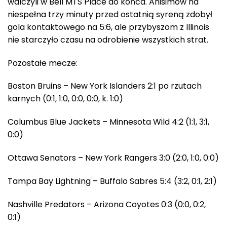
walczyli w Bell MTS Place do końca. Anisimow na
niespełna trzy minuty przed ostatnią syreną zdobył
gola kontaktowego na 5:6, ale przybyszom z Illinois
nie starczyło czasu na odrobienie wszystkich strat.
Pozostałe mecze:
Boston Bruins – New York Islanders 2:1 po rzutach
karnych (0:1, 1:0, 0:0, 0:0, k. 1:0)
Columbus Blue Jackets – Minnesota Wild 4:2 (1:1, 3:1,
0:0)
Ottawa Senators – New York Rangers 3:0 (2:0, 1:0, 0:0)
Tampa Bay Lightning – Buffalo Sabres 5:4 (3:2, 0:1, 2:1)
Nashville Predators – Arizona Coyotes 0:3 (0:0, 0:2,
0:1)