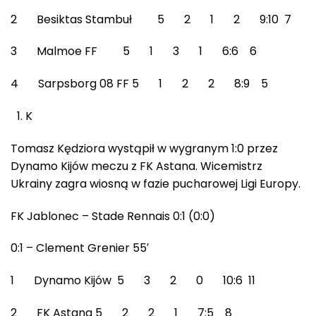
2 Besiktas Stambuł 5 2 1 2 9:10 7
3 Malmoe FF 5 1 3 1 6:6 6
4 Sarpsborg 08 FF 5 1 2 2 8:9 5
K
Tomasz Kędziora wystąpił w wygranym 1:0 przez
Dynamo Kijów meczu z FK Astana. Wicemistrz
Ukrainy zagra wiosną w fazie pucharowej Ligi Europy.
FK Jablonec – Stade Rennais 0:1 (0:0)
0:1 – Clement Grenier 55′
1 Dynamo Kijów 5 3 2 0 10:6 11
2 FK Astana 5 2 2 1 7:5 8