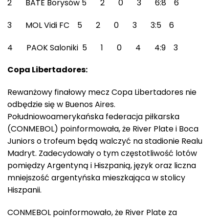
2 BATE Borysów 5 2 0 3 6:8 6
3 MOL Vidi FC 5 2 0 3 3:5 6
4 PAOK Saloniki 5 1 0 4 4:9 3
Copa Libertadores:
Rewanżowy finałowy mecz Copa Libertadores nie
odbędzie się w Buenos Aires.
Południowoamerykańska federacja piłkarska
(CONMEBOL) poinformowała, że River Plate i Boca
Juniors o trofeum będą walczyć na stadionie Realu
Madryt. Zadecydowały o tym częstotliwość lotów
pomiędzy Argentyną i Hiszpanią, język oraz liczna
mniejszość argentyńska mieszkająca w stolicy
Hiszpanii.
CONMEBOL poinformowało, że River Plate za