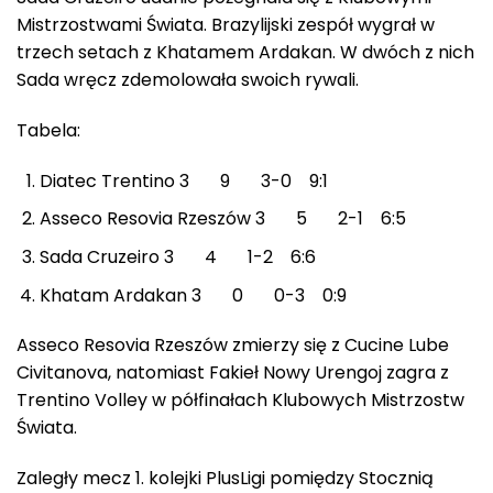
Mistrzostwami Świata. Brazylijski zespół wygrał w
trzech setach z Khatamem Ardakan. W dwóch z nich
Sada wręcz zdemolowała swoich rywali.
Tabela:
Diatec Trentino 3 9 3-0 9:1
Asseco Resovia Rzeszów 3 5 2-1 6:5
Sada Cruzeiro 3 4 1-2 6:6
Khatam Ardakan 3 0 0-3 0:9
Asseco Resovia Rzeszów zmierzy się z Cucine Lube
Civitanova, natomiast Fakieł Nowy Urengoj zagra z
Trentino Volley w półfinałach Klubowych Mistrzostw
Świata.
Zaległy mecz 1. kolejki PlusLigi pomiędzy Stocznią