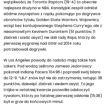
wątpliwości, że Toronto Raptors (19-4) to obecnie
najlepsza drużyna w NBA. Kanadyjski zespół odniósł
siódme zwycięstwo z rzędu, pokonując po dogrywce
obrońców tytułu, Golden State Warriors. Wojownicy
wciąż bez kontuzjowanego Stephena Curry’ego, ale z
niesamowitym Kevinem Durantem (51 punktów, 11
zbiórek i sześć asyst) nie dali rady Raps, którzy do
pierwszej wygranej nad GSW od 2014 roku
potrzebowali dogrywki.
W Los Angeles powody do radości mają także fani
Lakers. Pod wodzą LeBrona Jamesa Jeziorowcy
pokonali Indianę Pacers 104:96 i poprawili swój bilans
do 12-9. “LBJ” znów był nie do zatrzymania, notując 38
punktów, dziewięć zbiórek i siedem asyst. To jego
trójka w ostatniej kwarcie pozwoliła odskoczyć
rywalom, którzy po fatalnej pierwszej odsłonie (15:38)
byli w grze do końcowych minut.