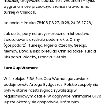
niedzielę arcyważne spotkanie z Włochami – tylko
wygrana może przedłużyć szanse na awans na
turniej w Chinach.
Holandia – Polska 78:105 (18:27, 19:26, 24:26, 17:26)
Jak do tej pory na przyszłoroczne mistrzostwa
świata awans uzyskało siedem ekip: Chiny
(gospodarz), Tunezja, Nigeria, Czechy, Grecja,
Niemcy, Litwa. Blisko biletu do Chin są także: Turcja,
Hiszpania, Włochy, Francja i Serbia.
EuroCup Women:
W 4. kolejce FIBA EuroCup Women gorzowianki
podejmowały Artego Bydgoszcz. Polskie zespoły nie
były w stanie rozstrzygnąć rywalizacji w
regulaminowym czasie. W dogrywce minimalnie 81:78
lepsze okazały się gospodynie, które tym