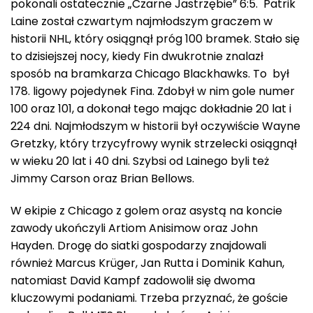
pokonali ostatecznie „Czarne Jastrzębie” 6:5. Patrik
Laine został czwartym najmłodszym graczem w
historii NHL, który osiągnął próg 100 bramek. Stało się
to dzisiejszej nocy, kiedy Fin dwukrotnie znalazł
sposób na bramkarza Chicago Blackhawks. To był
178. ligowy pojedynek Fina. Zdobył w nim gole numer
100 oraz 101, a dokonał tego mając dokładnie 20 lat i
224 dni. Najmłodszym w historii był oczywiście Wayne
Gretzky, który trzycyfrowy wynik strzelecki osiągnął
w wieku 20 lat i 40 dni. Szybsi od Lainego byli też
Jimmy Carson oraz Brian Bellows.
W ekipie z Chicago z golem oraz asystą na koncie
zawody ukończyli Artiom Anisimow oraz John
Hayden. Drogę do siatki gospodarzy znajdowali
również Marcus Krüger, Jan Rutta i Dominik Kahun,
natomiast David Kampf zadowolił się dwoma
kluczowymi podaniami. Trzeba przyznać, że goście