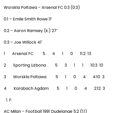
Worskla Połtawa – Arsenal FC 0:3 (0:3)
0:1 – Emile Smith Rowe 11′
0:2 – Aaron Ramsey (k.) 27′
0:3 – Joe Willock 41′
1 Arsenal FC 5 4 1 0 11:2 13
2 Sporting Lizbona 5 3 1 1 10:3 10
3 Worskla Połtawa 5 1 0 4 4:10 3
4 Karabach Agdam 5 1 0 4 2:12 3
F:
AC Milan – Football 1991 Dudelange 5:2 (1:1)