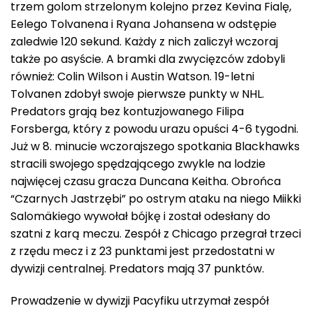
trzem golom strzelonym kolejno przez Kevina Fialę,
Eelego Tolvanena i Ryana Johansena w odstępie
zaledwie 120 sekund. Każdy z nich zaliczył wczoraj
także po asyście. A bramki dla zwycięzców zdobyli
również: Colin Wilson i Austin Watson. 19-letni
Tolvanen zdobył swoje pierwsze punkty w NHL.
Predators grają bez kontuzjowanego Filipa
Forsberga, który z powodu urazu opuści 4-6 tygodni.
Już w 8. minucie wczorajszego spotkania Blackhawks
stracili swojego spędzającego zwykle na lodzie
najwięcej czasu gracza Duncana Keitha. Obrońca
“Czarnych Jastrzębi” po ostrym ataku na niego Miikki
Salomäkiego wywołał bójkę i został odesłany do
szatni z karą meczu. Zespół z Chicago przegrał trzeci
z rzędu mecz i z 23 punktami jest przedostatni w
dywizji centralnej. Predators mają 37 punktów.
Prowadzenie w dywizji Pacyfiku utrzymał zespół