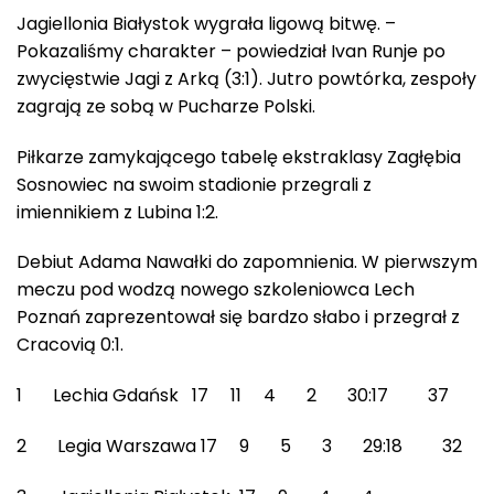
Jagiellonia Białystok wygrała ligową bitwę. –
Pokazaliśmy charakter – powiedział Ivan Runje po
zwycięstwie Jagi z Arką (3:1). Jutro powtórka, zespoły
zagrają ze sobą w Pucharze Polski.
Piłkarze zamykającego tabelę ekstraklasy Zagłębia
Sosnowiec na swoim stadionie przegrali z
imiennikiem z Lubina 1:2.
Debiut Adama Nawałki do zapomnienia. W pierwszym
meczu pod wodzą nowego szkoleniowca Lech
Poznań zaprezentował się bardzo słabo i przegrał z
Cracovią 0:1.
1 Lechia Gdańsk 17 11 4 2 30:17 37
2 Legia Warszawa 17 9 5 3 29:18 32