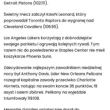
Detroit Pistons (102:111).
Świetny mecz zaliczył Kawhi Leonard, który
poprowadził Toronto Raptors do wygranej nad
Cleveland Cavaliers (106:95).
Los Angeles Lakers korzystają z dobrodziejstw
swojego parkietu i ogrywają kolejnych rywali. Tym
razem nic do powiedzenia w Staples Center nie mieli
koszykarze Phoenix Suns.
Zdecydowanie najlepszym zawodnikiem niedzielnej
nocy był Anthony Davis. Lider New Orleans Pelicans
rozegrał kapitalne zawody przeciwko Charlotte
Hornets, notując na swoim koncie 36 punktów, 19
asyst i osiem zbiórek. Pelikany na wyjeździe
triumfowały 119:109.
Memphis Grizzlies ostatecznie doszli do