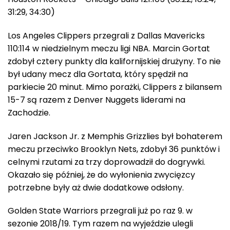
31:29, 34:30)
Los Angeles Clippers przegrali z Dallas Mavericks
110:114 w niedzielnym meczu ligi NBA. Marcin Gortat
zdobył cztery punkty dla kalifornijskiej drużyny. To nie
był udany mecz dla Gortata, który spędził na
parkiecie 20 minut. Mimo porażki, Clippers z bilansem
15-7 są razem z Denver Nuggets liderami na
Zachodzie.
Jaren Jackson Jr. z Memphis Grizzlies był bohaterem
meczu przeciwko Brooklyn Nets, zdobył 36 punktów i
celnymi rzutami za trzy doprowadził do dogrywki.
Okazało się później, że do wyłonienia zwycięzcy
potrzebne były aż dwie dodatkowe odsłony.
Golden State Warriors przegrali już po raz 9. w
sezonie 2018/19. Tym razem na wyjeździe ulegli