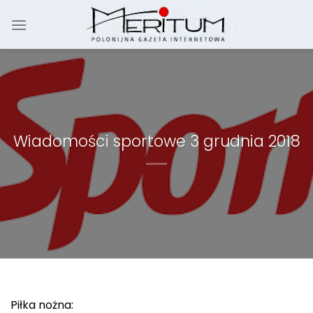
Skip
to
content
Wiadomości sportowe 3 grudnia 2018
Piłka nożna: