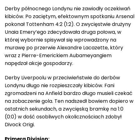
Derby północnego Londynu nie zawiodły oczekiwań
kibiców. Po zaciętym, efektownym spotkaniu Arsenal
pokonał Tottenham 4:2 (1:2). O zwycięstwie drużyny
Unaia Emery’ego zdecydowała druga połowa, w
której wybornie spisywał się wprowadzony na
murawę po przerwie Alexandre Lacazette, który
wraz z Pierre-Emerickiem Aubameyangiem
napędzał akcje gospodarzy.
Derby Liverpoolu w przeciwieństwie do derbów
Londynu długo nie rozpieszczały kibiców. Fani
zgromadzeni na Anfield bardzo długo musieli czekać
na zobaczenie gola. Ten nadszedł bowiem dopiero w
ostatnich sekundach, a zwycięską bramkę na 1:0
(0:0) w dość osobliwych okolicznościach zdobył
Divock Origi.
Primera Division: