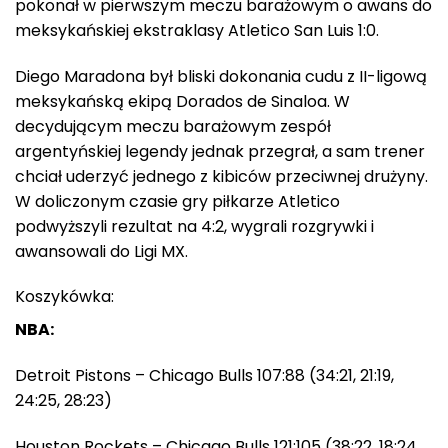
pokonał w pierwszym meczu barażowym o awans do
meksykańskiej ekstraklasy Atletico San Luis 1:0.
Diego Maradona był bliski dokonania cudu z II-ligową
meksykańską ekipą Dorados de Sinaloa. W
decydującym meczu barażowym zespół
argentyńskiej legendy jednak przegrał, a sam trener
chciał uderzyć jednego z kibiców przeciwnej drużyny.
W doliczonym czasie gry piłkarze Atletico
podwyższyli rezultat na 4:2, wygrali rozgrywki i
awansowali do Ligi MX.
Koszykówka:
NBA:
Detroit Pistons – Chicago Bulls 107:88 (34:21, 21:19,
24:25, 28:23)
Houston Rockets – Chicago Bulls 121:105 (38:22, 18:24,