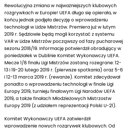
Rewolucyjna zmiana w najważniejszych klubowych
rozgrywkach w Europie! UEFA długo się opierała, w
końcu jednak podjęła decyzję o wprowadzeniu
technologii w Lidze Mistrzów. Premiera już w lutym
2019 r. Sędziowie będą mogli korzystać z systemu
VAR w Lidze Mistrzów począwszy od fazy pucharowej
sezonu 2018/19. Informację potwierdził obradujący w
poniedziałek w Dublinie Komitet Wykonawczy UEFA.
Mecze 1/8 finału Ligi Mistrzów zostaną rozegrane: 12-
13 i 19-20 lutego 2019 r. (pierwsze spotkania) oraz 5-6
i 12-13 marca 2019 r. (rewanże). Komitet zdecydował
ponadto o wprowadzeniu technologii w finale Ligi
Europy 2019, turnieju finałowym Ligi Narodów UEFA
2019, a także finałach Młodzieżowych Mistrzostw
Europy 2019 (z udziałem reprezentacji Polski U-21).
Komitet Wykonawczy UEFA zatwierdził
wprowadzenie nowych rozgrywek klubowych. Od