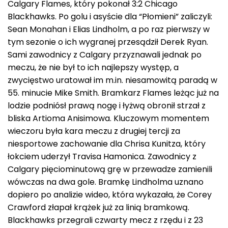
Calgary Flames, który pokonał 3:2 Chicago
Blackhawks. Po golu i asyście dla “Płomieni” zaliczyli:
Sean Monahan i Elias Lindholm, a po raz pierwszy w
tym sezonie o ich wygranej przesądził Derek Ryan.
Sami zawodnicy z Calgary przyznawali jednak po
meczu, że nie był to ich najlepszy występ, a
zwycięstwo uratował im m.in. niesamowitą paradą w
55. minucie Mike Smith. Bramkarz Flames leżąc już na
lodzie podniósł prawą nogę i łyżwą obronił strzał z
bliska Artioma Anisimowa. Kluczowym momentem
wieczoru była kara meczu z drugiej tercji za
niesportowe zachowanie dla Chrisa Kunitza, który
łokciem uderzył Travisa Hamonica. Zawodnicy z
Calgary pięciominutową grę w przewadze zamienili
wówczas na dwa gole. Bramkę Lindholma uznano
dopiero po analizie wideo, która wykazała, że Corey
Crawford złapał krążek już za linią bramkową.
Blackhawks przegrali czwarty mecz z rzędu i z 23