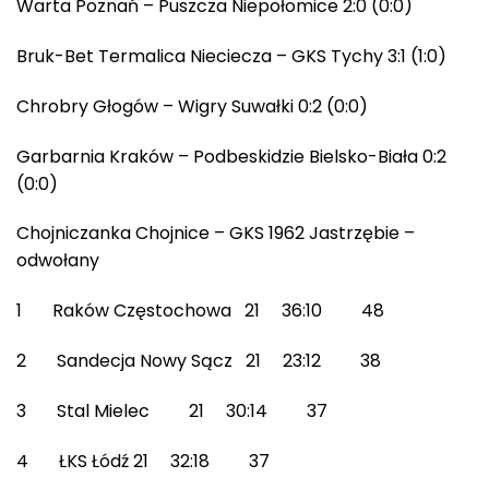
Warta Poznań – Puszcza Niepołomice 2:0 (0:0)
Bruk-Bet Termalica Nieciecza – GKS Tychy 3:1 (1:0)
Chrobry Głogów – Wigry Suwałki 0:2 (0:0)
Garbarnia Kraków – Podbeskidzie Bielsko-Biała 0:2
(0:0)
Chojniczanka Chojnice – GKS 1962 Jastrzębie –
odwołany
1 Raków Częstochowa 21 36:10 48
2 Sandecja Nowy Sącz 21 23:12 38
3 Stal Mielec 21 30:14 37
4 ŁKS Łódź 21 32:18 37