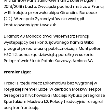
14 triumfów Paris Saint-Germain z kolei w Ligue 1
2018/2019 i basta. Zwycięski pochód mistrzów Francji
w 15. kolejce przerwała ekipa Girondins Bordeaux
(2:2). W zespole Żyrondystów nie wystąpił
kontuzjowany Igor Lewczuk.
Dramat AS Monaco trwa. Wicemistrz Francji,
występujący bez kontuzjowanego Kamila Glika,
przegrał przed własną publicznością z Montpellier
HSC 1:2, ponosząc dziewiątą porażkę w sezonie.
Poległ również klub Rafała Kurzawy, Amiens SC.
Premier Liga:
Trzeci z rzędu mecz Lokomotiwu bez wygranej w
rosyjskiej Premier Lidze. W derbach Moskwy zespół
Grzegorza Krychowiaka i Macieja Rybusa przegrał ze
Spartakiem Moskwa 1:2. Polacy tradycyjnie rozegrali
całą konfrontację.