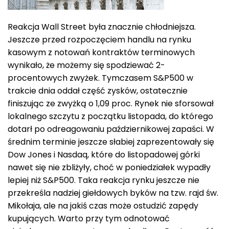
Reakcja Wall Street była znacznie chłodniejsza.
Jeszcze przed rozpoczęciem handlu na rynku
kasowym z notowań kontraktów terminowych
wynikało, że możemy się spodziewać 2-
procentowych zwyżek. Tymczasem S&P500 w
trakcie dnia oddał część zysków, ostatecznie
finiszując ze zwyżką o 1,09 proc. Rynek nie sforsował
lokalnego szczytu z początku listopada, do którego
dotarł po odreagowaniu październikowej zapaści. W
średnim terminie jeszcze słabiej zaprezentowały się
Dow Jones i Nasdaq, które do listopadowej górki
nawet się nie zbliżyły, choć w poniedziałek wypadły
lepiej niż S&P500. Taka reakcja rynku jeszcze nie
przekreśla nadziej giełdowych byków na tzw. rajd św.
Mikołaja, ale na jakiś czas może ostudzić zapędy
kupujących. Warto przy tym odnotować