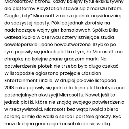
Microsoftowi z tronu. Każdy kolejny tytuł ekskluzywny
dla platformy PlayStation stawał się z marszu hitem.
Ciągle „bity” Microsoft zmierza jednak najwidoczniej
do soczystej riposty. Póki co jednak zbroi się na
nadchodzące wojny gier konsolowych. Spółka Billa
Gatesa kupiła w czerwcu cztery istniejące studia
deweloperskie i jedno nowoutworzone. Szybko po
tym pojawiły się jednak plotki o tym, że Microsoft ma
chrapkę na kolejne znane graczom marki. Na
potwierdzenie plotek nie trzeba było długo czekać.
W listopadzie ogłoszono przejęcie Obsidian
Entertainment i inXile. W drugiej połowie listopada
2018 roku pojawiły się jednak kolejne plotki dotyczące
potencjalnych akwizycji Microsoftu. Nawet jeśli to
jednak plotki, które nie znajdą swojego potwierdzenia
w rzeczywistości, Microsoft bez wątpliwości zbiera
solidną armię do walki o serca i portfele graczy. Być
może kolejna generacja konsol okaże się walką