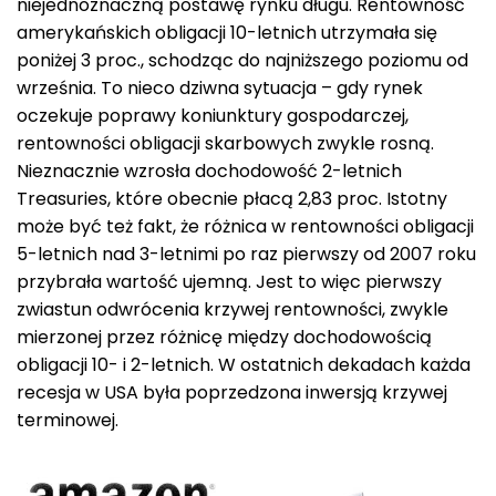
niejednoznaczną postawę rynku długu. Rentowność
amerykańskich obligacji 10-letnich utrzymała się
poniżej 3 proc., schodząc do najniższego poziomu od
września. To nieco dziwna sytuacja – gdy rynek
oczekuje poprawy koniunktury gospodarczej,
rentowności obligacji skarbowych zwykle rosną.
Nieznacznie wzrosła dochodowość 2-letnich
Treasuries, które obecnie płacą 2,83 proc. Istotny
może być też fakt, że różnica w rentowności obligacji
5-letnich nad 3-letnimi po raz pierwszy od 2007 roku
przybrała wartość ujemną. Jest to więc pierwszy
zwiastun odwrócenia krzywej rentowności, zwykle
mierzonej przez różnicę między dochodowością
obligacji 10- i 2-letnich. W ostatnich dekadach każda
recesja w USA była poprzedzona inwersją krzywej
terminowej.