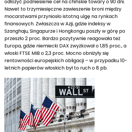
odłożyć podniesienie ceł na chińskie towary o 90 dni.
Nawet to trzymiesięczne zawieszenie broni między
mocarstwami przyniosło istotną ulgę na rynkach
finansowych. Zwłaszcza w Azji, gdzie indeksy w
Szanghaju, Singapurze i Hongkongu poszły w górę po
przeszło 2 proc. Bardzo pozytywnie reagowała też
Europa, gdzie niemiecki DAX zwyżkował o 1,85 proc., a
włoski FTSE MIB o 2,3 proc. Mocno obniżyły się
rentowności europejskich obligacji – w przypadku 10-
letnich papierów włoskich był to ruch o 8 pb.