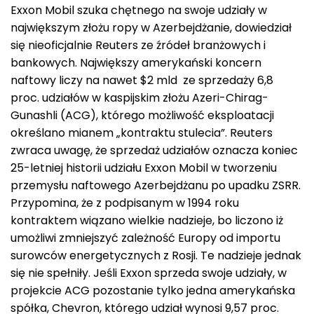
Exxon Mobil szuka chętnego na swoje udziały w
największym złożu ropy w Azerbejdżanie, dowiedział
się nieoficjalnie Reuters ze źródeł branżowych i
bankowych. Największy amerykański koncern
naftowy liczy na nawet $2 mld ze sprzedaży 6,8
proc. udziałów w kaspijskim złożu Azeri-Chirag-
Gunashli (ACG), którego możliwość eksploatacji
określano mianem „kontraktu stulecia”. Reuters
zwraca uwagę, że sprzedaż udziałów oznacza koniec
25-letniej historii udziału Exxon Mobil w tworzeniu
przemysłu naftowego Azerbejdżanu po upadku ZSRR.
Przypomina, że z podpisanym w 1994 roku
kontraktem wiązano wielkie nadzieje, bo liczono iż
umożliwi zmniejszyć zależność Europy od importu
surowców energetycznych z Rosji. Te nadzieje jednak
się nie spełniły. Jeśli Exxon sprzeda swoje udziały, w
projekcie ACG pozostanie tylko jedna amerykańska
spółka, Chevron, którego udział wynosi 9,57 proc.