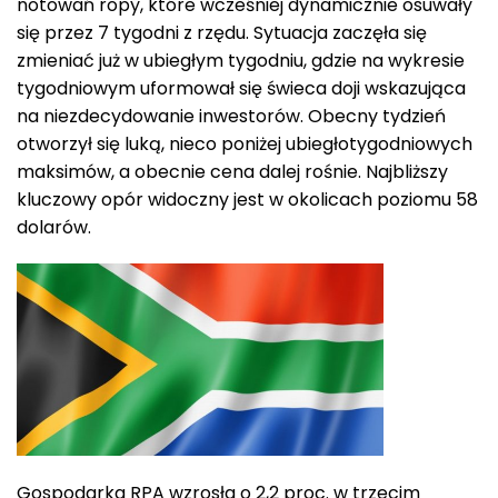
notowań ropy, które wcześniej dynamicznie osuwały
się przez 7 tygodni z rzędu. Sytuacja zaczęła się
zmieniać już w ubiegłym tygodniu, gdzie na wykresie
tygodniowym uformował się świeca doji wskazująca
na niezdecydowanie inwestorów. Obecny tydzień
otworzył się luką, nieco poniżej ubiegłotygodniowych
maksimów, a obecnie cena dalej rośnie. Najbliższy
kluczowy opór widoczny jest w okolicach poziomu 58
dolarów.
Gospodarka RPA wzrosła o 2,2 proc. w trzecim