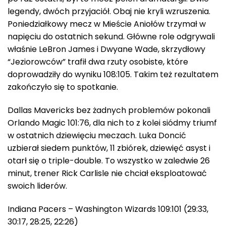
legendy, dwóch przyjaciół. Obaj nie kryli wzruszenia.
Poniedziałkowy mecz w Mieście Aniołów trzymał w
napięciu do ostatnich sekund. Główne role odgrywali
właśnie LeBron James i Dwyane Wade, skrzydłowy
“Jeziorowców” trafił dwa rzuty osobiste, które
doprowadziły do wyniku 108:105. Takim też rezultatem
zakończyło się to spotkanie.
Dallas Mavericks bez żadnych problemów pokonali
Orlando Magic 101:76, dla nich to z kolei siódmy triumf
w ostatnich dziewięciu meczach. Luka Doncić
uzbierał siedem punktów, 11 zbiórek, dziewięć asyst i
otarł się o triple-double. To wszystko w zaledwie 26
minut, trener Rick Carlisle nie chciał eksploatować
swoich liderów.
Indiana Pacers – Washington Wizards 109:101 (29:33,
30:17, 28:25, 22:26)