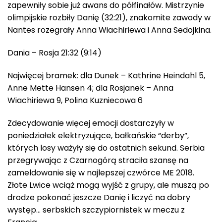
zapewniły sobie już awans do półfinałów. Mistrzynie
olimpijskie rozbiły Danię (32:21), znakomite zawody w
Nantes rozegrały Anna Wiachiriewa i Anna Sedojkina.
Dania – Rosja 21:32 (9:14)
Najwięcej bramek: dla Dunek – Kathrine Heindahl 5,
Anne Mette Hansen 4; dla Rosjanek – Anna
Wiachiriewa 9, Polina Kuzniecowa 6
Zdecydowanie więcej emocji dostarczyły w
poniedziałek elektryzujące, bałkańskie “derby”,
których losy ważyły się do ostatnich sekund. Serbia
przegrywając z Czarnogórą straciła szansę na
zameldowanie się w najlepszej czwórce ME 2018.
Złote Lwice wciąż mogą wyjść z grupy, ale muszą po
drodze pokonać jeszcze Danię i liczyć na dobry
występ… serbskich szczypiornistek w meczu z