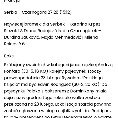
Francją.
Serbia – Czarnogóra 27:28 (15:12)
Najwięcej bramek: dla Serbek – Katarina Krpez-
Slezak 12, Dijana Radojević 5; dla Czarnogórek –
Durdina Jauković, Majda Mehmedović i Milena
Raicević 6
Boks:
Próbujący swoich sił w kategorii junior ciężkiej Andrzej
Fonfara (30-5, 18 KO) kolejny pojedynek stoczy
prawdopodobnie 23 lutego. Rywalem “Polskiego
Księcia” ma być Edwin Rodriguez (30-2, 20 KO). Do
pojedynku Polaka z bokserem z Dominikany miało
dojść już w grudniu tego roku, ale walka została
przełożona na 23 lutego. Lokalizacja starcia powinna
zostać ogłoszona w ciągu najbliższych dni. Rodriguez
to były pretendent do tytułu federacji WBA w wadze