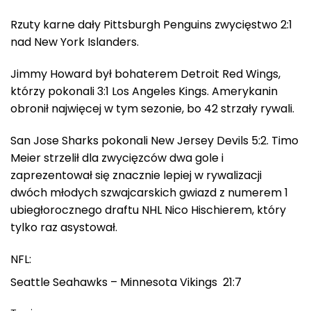
Rzuty karne dały Pittsburgh Penguins zwycięstwo 2:1
nad New York Islanders.
Jimmy Howard był bohaterem Detroit Red Wings,
którzy pokonali 3:1 Los Angeles Kings. Amerykanin
obronił najwięcej w tym sezonie, bo 42 strzały rywali.
San Jose Sharks pokonali New Jersey Devils 5:2. Timo
Meier strzelił dla zwycięzców dwa gole i
zaprezentował się znacznie lepiej w rywalizacji
dwóch młodych szwajcarskich gwiazd z numerem 1
ubiegłorocznego draftu NHL Nico Hischierem, który
tylko raz asystował.
NFL:
Seattle Seahawks – Minnesota Vikings 21:7