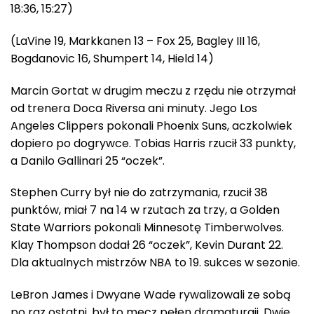
18:36, 15:27)
(LaVine 19, Markkanen 13 – Fox 25, Bagley III 16,
Bogdanovic 16, Shumpert 14, Hield 14)
Marcin Gortat w drugim meczu z rzędu nie otrzymał
od trenera Doca Riversa ani minuty. Jego Los
Angeles Clippers pokonali Phoenix Suns, aczkolwiek
dopiero po dogrywce. Tobias Harris rzucił 33 punkty,
a Danilo Gallinari 25 “oczek”.
Stephen Curry był nie do zatrzymania, rzucił 38
punktów, miał 7 na 14 w rzutach za trzy, a Golden
State Warriors pokonali Minnesotę Timberwolves.
Klay Thompson dodał 26 “oczek”, Kevin Durant 22.
Dla aktualnych mistrzów NBA to 19. sukces w sezonie.
LeBron James i Dwyane Wade rywalizowali ze sobą
po raz ostatni, był to mecz pełen dramaturgii. Dwie