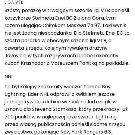
LIGA VTB:
Szóstą porażkę w trwającym sezonie ligi VTB ponieśli
koszykarze Stelmetu Enei BC Zielona Góra, tym
razem ulegając Chimkom Moskwa 74:97. Taki wynik
nie jest żadną niespodzianka. Dla Stelmetu Enei BC to
szósta porażka w obecnym sezonie ligi VTB, a
czwarta z rzędu. Kolejnym rywalem drużyny
Jovovicia w tych rozgrywkach będzie Lokomotiv
Kubań Krasnodar z Mateuszem Ponitką na pokładzie.
NHL:
To był kolejny znakomity wieczór Tampa Bay
Lightning. Lider NHL odprawił z kwitkiem jeszcze
jednego rywala, a kibice wrzucili na lód czapki w
uznaniu dla Stevena Stamkosa, który przekroczył już
700 punktów w najlepszej lidze świata. Lightning
przed własną publicznością odnieśli siódme z rzędu
zwycięstwo, pokonując New York Rangers 6:3.