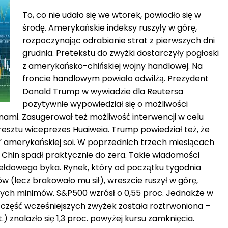
To, co nie udało się we wtorek, powiodło się w
środę. Amerykańskie indeksy ruszyły w górę,
rozpoczynając odrabianie strat z pierwszych dni
grudnia. Pretekstu do zwyżki dostarczyły pogłoski
z amerykańsko-chińskiej wojny handlowej. Na
froncie handlowym powiało odwilżą. Prezydent
Donald Trump w wywiadzie dla Reutersa
pozytywnie wypowiedział się o możliwości
nami. Zasugerował też możliwość interwencji w celu
resztu wiceprezes Huaiweia. Trump powiedział też, że
i” amerykańskiej soi. W poprzednich trzech miesiącach
 Chin spadł praktycznie do zera. Takie wiadomości
iełdowego byka. Rynek, który od początku tygodnia
w (lecz brakowało mu sił), wreszcie ruszył w górę,
znych minimów. S&P500 wzrósł o 0,55 proc. Jednakże w
a część wcześniejszych zwyżek została roztrwoniona –
 znalazło się 1,3 proc. powyżej kursu zamknięcia.