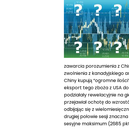
zawarcia porozumienia z Chi
zwolnienia z kanadyjskiego a
Chiny kupują “ogromne ilośc
eksport tego zboża z USA do
podziałały rewelacyjnie na g
przejawiał ochotę do wzrostó
odbijając się z wielomiesięc
drugiej połowie sesji znaczn
sesyjne maksimum (2685 pkt.)