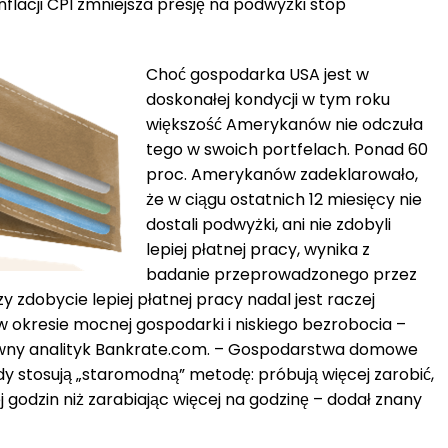
nflacji CPI zmniejsza presję na podwyżki stóp
Choć gospodarka USA jest w
doskonałej kondycji w tym roku
większość Amerykanów nie odczuła
tego w swoich portfelach. Ponad 60
proc. Amerykanów zadeklarowało,
że w ciągu ostatnich 12 miesięcy nie
dostali podwyżki, ani nie zdobyli
lepiej płatnej pracy, wynika z
badanie przeprowadzonego przez
y zdobycie lepiej płatnej pracy nadal jest raczej
w okresie mocnej gospodarki i niskiego bezrobocia –
łówny analityk Bankrate.com. – Gospodarstwa domowe
dy stosują „staromodną” metodę: próbują więcej zarobić,
j godzin niż zarabiając więcej na godzinę – dodał znany