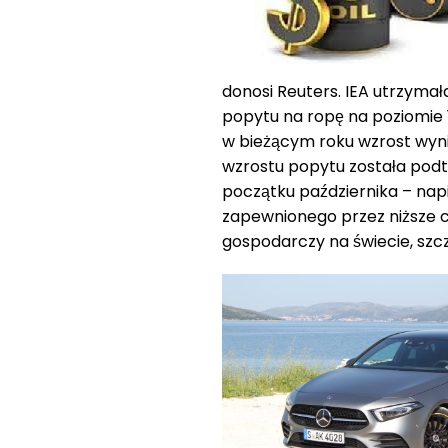
donosi Reuters. IEA utrzymał
popytu na ropę na poziomie 1
w bieżącym roku wzrost wyni
wzrostu popytu została pod
początku października – napi
zapewnionego przez niższe 
gospodarczy na świecie, sz