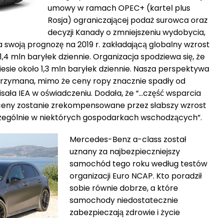
umowy w ramach OPEC+ (kartel plus
Rosja) ograniczającej podaż surowca oraz
decyzji Kanady o zmniejszeniu wydobycia,
a swoją prognozę na 2019 r. zakładającą globalny wzrost
,4 mln baryłek dziennie. Organizacja spodziewa się, że
esie około 1,3 mln baryłek dziennie. Nasza perspektywa
trzymana, mimo że ceny ropy znacznie spadły od
sała IEA w oświadczeniu. Dodała, że “…część wsparcia
ceny zostanie zrekompensowane przez słabszy wzrost
czególnie w niektórych gospodarkach wschodzących”.
Mercedes-Benz a-class został
uznany za najbezpieczniejszy
samochód tego roku według testów
organizacji Euro NCAP. Kto poradził
sobie równie dobrze, a które
samochody niedostatecznie
zabezpieczają zdrowie i życie