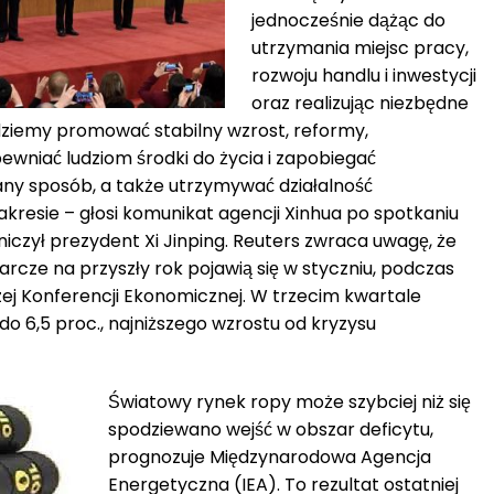
jednocześnie dążąc do
utrzymania miejsc pracy,
rozwoju handlu i inwestycji
oraz realizując niezbędne
ędziemy promować stabilny wzrost, reformy,
ewniać ludziom środki do życia i zapobiegać
y sposób, a także utrzymywać działalność
resie – głosi komunikat agencji Xinhua po spotkaniu
iczył prezydent Xi Jinping. Reuters zwraca uwagę, że
rcze na przyszły rok pojawią się w styczniu, podczas
ej Konferencji Ekonomicznej. W trzecim kwartale
o 6,5 proc., najniższego wzrostu od kryzysu
Światowy rynek ropy może szybciej niż się
spodziewano wejść w obszar deficytu,
prognozuje Międzynarodowa Agencja
Energetyczna (IEA). To rezultat ostatniej