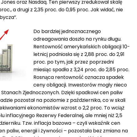
Jones oraz Nasdaq. Ten pierwszy zredukował skalę
roc., a drugi z 2,35 proc. do 0,95 proc. Jak widać, nie
“bycza”.
Do bardziej jednoznacznego
odreagowania doszło na rynku długu.
Rentowność amerykańskich obligacji 10-
letnicj podniosła się z 2,88 proc. do 2,91
proc. po tym, jak przez poprzedni
miesiąc spadła z 3,24 proc. do 2,85 proc.
Rosnąca rentowność oznacza spadek
ceny obligacji. Inwestorów mogły nieco
 w Stanach Zjednoczonych. Dzięki spadkowi cen paliw
adzie pozostał na poziomie z października, co w skali
ekiwaniami ekonomistów wzrost o 2,2 proc. To wciąż
inflacyjnego Rezerwy Federalnej, ale mniej niż 2,5
ierniku. Tzw. inflacja bazowa – czyli wskaźnik cen
 paliw, energii i żywności – pozostała bez zmiana na