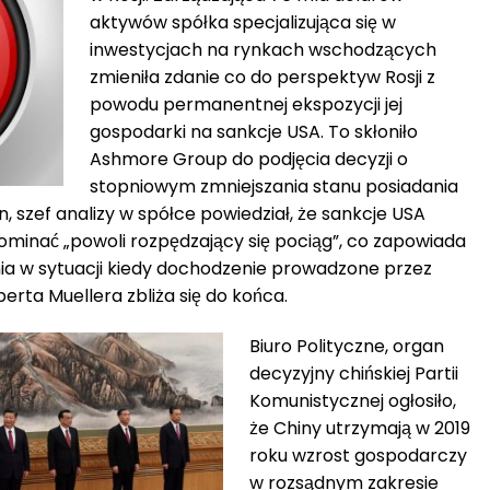
aktywów spółka specjalizująca się w
inwestycjach na rynkach wschodzących
zmieniła zdanie co do perspektyw Rosji z
powodu permanentnej ekspozycji jej
gospodarki na sankcje USA. To skłoniło
Ashmore Group do podjęcia decyzji o
stopniowym zmniejszania stanu posiadania
, szef analizy w spółce powiedział, że sankcje USA
ominać „powoli rozpędzający się pociąg”, co zapowiada
ia w sytuacji kiedy dochodzenie prowadzone przez
rta Muellera zbliża się do końca.
Biuro Polityczne, organ
decyzyjny chińskiej Partii
Komunistycznej ogłosiło,
że Chiny utrzymają w 2019
roku wzrost gospodarczy
w rozsądnym zakresie