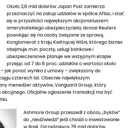
Około 2,6 mld dolarów Japan Post zamierza
przeznaczyć na zakup udziałów w spółce Aflac, i stać
się w przyszłości największym akcjonariuszem
amerykańskiego ubezpieczyciela, donosi Reuters
powołując się na osoby związane ze sprawą.
Konglomerat z Kraju Kwitnącej Wiśni, którego biznes
obejmuje m.in. pocztę, usługi bankowe i
ubezpieczeniowe planuje we wstępnym etapie
przejąc od 7 do 8 proc. udziałów o wartości około
 – jak ponoć wynika z umowy – zwiększony do
ciągu czterech lat. Obecnie największym
znany menedżer aktywów, Vanguard Group, który
u akcyjnego. Oficjalne ogłoszenie transakcji ma być
niu.
Ashmore Group przeszedł z obozu „byków”
do „niedźwiedzi” jeśli chodzi o inwestowanie
w Rosji. Zarządzająca 76 mld dolarów