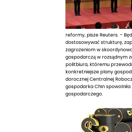
reformy, pisze Reuters. – B
dostosowywać strukturę, zap
zagrożeniom w skoordynowan
gospodarczą w rozsądnym zak
politbiura, któremu przewodn
konkretniejsze plany gospoda
dorocznej Centralnej Robocz
gospodarka Chin spowolniła d
gospodarczego.