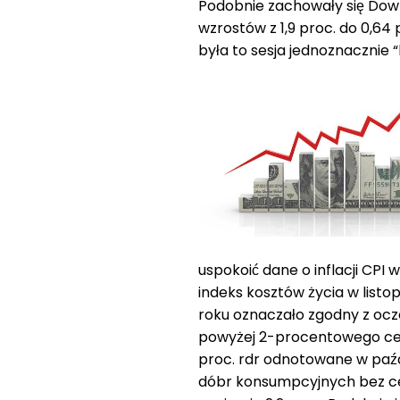
Podobnie zachowały się Dow 
wzrostów z 1,9 proc. do 0,64 p
była to sesja jednoznacznie 
uspokoić dane o inflacji CPI
indeks kosztów życia w listop
roku oznaczało zgodny z ocz
powyżej 2-procentowego celu 
proc. rdr odnotowane w paźdz
dóbr konsumpcyjnych bez cen