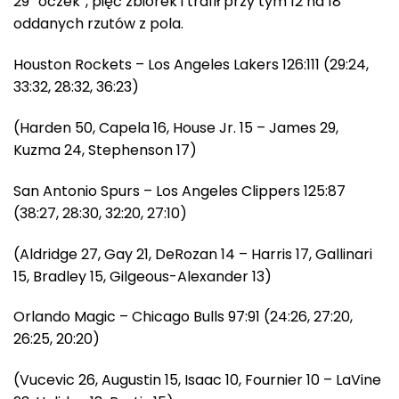
29 “oczek”, pięć zbiórek i trafił przy tym 12 na 18
oddanych rzutów z pola.
Houston Rockets – Los Angeles Lakers 126:111 (29:24,
33:32, 28:32, 36:23)
(Harden 50, Capela 16, House Jr. 15 – James 29,
Kuzma 24, Stephenson 17)
San Antonio Spurs – Los Angeles Clippers 125:87
(38:27, 28:30, 32:20, 27:10)
(Aldridge 27, Gay 21, DeRozan 14 – Harris 17, Gallinari
15, Bradley 15, Gilgeous-Alexander 13)
Orlando Magic – Chicago Bulls 97:91 (24:26, 27:20,
26:25, 20:20)
(Vucevic 26, Augustin 15, Isaac 10, Fournier 10 – LaVine