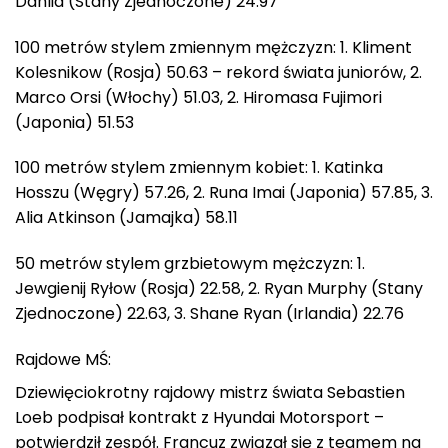
Dahlia (Stany Zjednoczone) 24.97
100 metrów stylem zmiennym mężczyzn: 1. Kliment
Kolesnikow (Rosja) 50.63 – rekord świata juniorów, 2.
Marco Orsi (Włochy) 51.03, 2. Hiromasa Fujimori
(Japonia) 51.53
100 metrów stylem zmiennym kobiet: 1. Katinka
Hosszu (Węgry) 57.26, 2. Runa Imai (Japonia) 57.85, 3.
Alia Atkinson (Jamajka) 58.11
50 metrów stylem grzbietowym mężczyzn: 1.
Jewgienij Ryłow (Rosja) 22.58, 2. Ryan Murphy (Stany
Zjednoczone) 22.63, 3. Shane Ryan (Irlandia) 22.76
Rajdowe MŚ:
Dziewięciokrotny rajdowy mistrz świata Sebastien
Loeb podpisał kontrakt z Hyundai Motorsport –
potwierdził zespół. Francuz związał się z teamem na