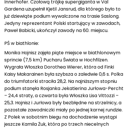
Innerhofer. Czołową trójkę supergiganta w Val
Gardena uzupełnił Kjetil Jansrud, dla którego było to
już dziewiąte podium wywalczone na trasie Saslong.
Jedyny reprezentant Polski startujący w zawodach,
Paweł Babicki, ukończył zawody na 60. miejscu.
PŚ w biathlonie:
Monika Hojnisz zajęła piąte miejsce w biathlonowym
sprincie (7,5 km) Pucharu Świata w Hochfilzen.
Wygrała Włoszka Dorothea Wierer, która od Finki
Kaisy Makarainen była szybsza o zaledwie 0,6 s. Polka
do triumfatorki straciła 28,2. Na najniższym stopniu
podium stanęła Rosjanka Jekatierina Jurłowa-Percht
– 24,4 straty, a czwarta była Włoszka Lisa Vittozzi –
25,3. Hojnisz i Jurłowa były bezbłędne na strzelnicy, a
pozostałe zawodniczki miały po jednej karnej rundzie.
Z Polek w sobotnim biegu na dochodzenie wystąpi
jeszcze Kamila Żuk, która po trzech niecelnych