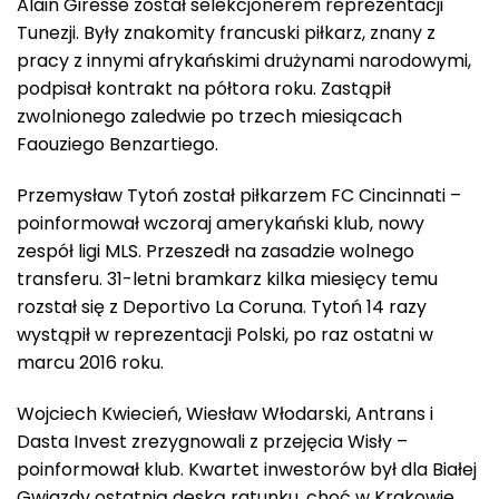
Alain Giresse został selekcjonerem reprezentacji
Tunezji. Były znakomity francuski piłkarz, znany z
pracy z innymi afrykańskimi drużynami narodowymi,
podpisał kontrakt na półtora roku. Zastąpił
zwolnionego zaledwie po trzech miesiącach
Faouziego Benzartiego.
Przemysław Tytoń został piłkarzem FC Cincinnati –
poinformował wczoraj amerykański klub, nowy
zespół ligi MLS. Przeszedł na zasadzie wolnego
transferu. 31-letni bramkarz kilka miesięcy temu
rozstał się z Deportivo La Coruna. Tytoń 14 razy
wystąpił w reprezentacji Polski, po raz ostatni w
marcu 2016 roku.
Wojciech Kwiecień, Wiesław Włodarski, Antrans i
Dasta Invest zrezygnowali z przejęcia Wisły –
poinformował klub. Kwartet inwestorów był dla Białej
Gwiazdy ostatnią deską ratunku, choć w Krakowie