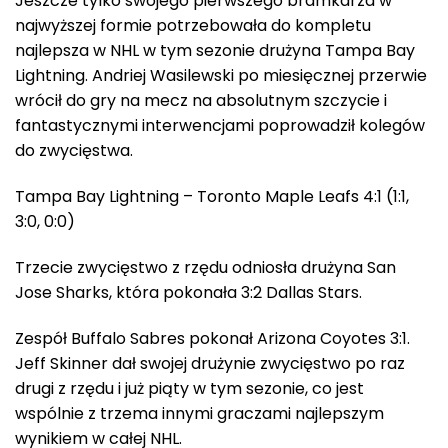
Jeszcze tylko swojego pierwszego bramkarza w
najwyższej formie potrzebowała do kompletu
najlepsza w NHL w tym sezonie drużyna Tampa Bay
Lightning. Andriej Wasilewski po miesięcznej przerwie
wrócił do gry na mecz na absolutnym szczycie i
fantastycznymi interwencjami poprowadził kolegów
do zwycięstwa.
Tampa Bay Lightning – Toronto Maple Leafs 4:1 (1:1,
3:0, 0:0)
Trzecie zwycięstwo z rzędu odniosła drużyna San
Jose Sharks, która pokonała 3:2 Dallas Stars.
Zespół Buffalo Sabres pokonał Arizona Coyotes 3:1.
Jeff Skinner dał swojej drużynie zwycięstwo po raz
drugi z rzędu i już piąty w tym sezonie, co jest
wspólnie z trzema innymi graczami najlepszym
wynikiem w całej NHL.