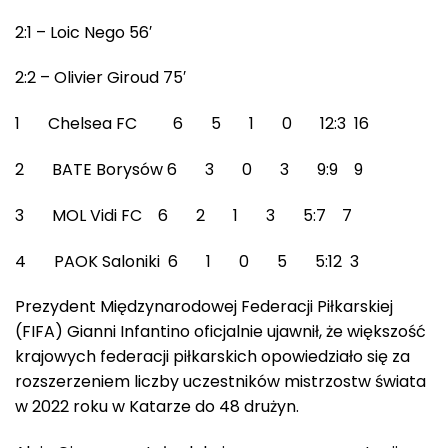
2:1 – Loic Nego 56′
2:2 – Olivier Giroud 75′
1 Chelsea FC 6 5 1 0 12:3 16
2 BATE Borysów 6 3 0 3 9:9 9
3 MOL Vidi FC 6 2 1 3 5:7 7
4 PAOK Saloniki 6 1 0 5 5:12 3
Prezydent Międzynarodowej Federacji Piłkarskiej
(FIFA) Gianni Infantino oficjalnie ujawnił, że większość
krajowych federacji piłkarskich opowiedziało się za
rozszerzeniem liczby uczestników mistrzostw świata
w 2022 roku w Katarze do 48 drużyn.