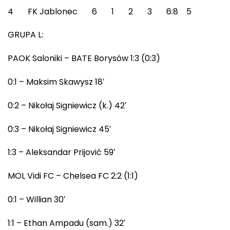
4 FK Jablonec 6 1 2 3 6:8 5
GRUPA L:
PAOK Saloniki – BATE Borysów 1:3 (0:3)
0:1 – Maksim Skawysz 18′
0:2 – Nikołaj Signiewicz (k.) 42′
0:3 – Nikołaj Signiewicz 45′
1:3 – Aleksandar Prijović 59′
MOL Vidi FC – Chelsea FC 2:2 (1:1)
0:1 – Willian 30′
1:1 – Ethan Ampadu (sam.) 32′