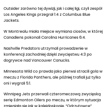
Outsider zarówno tej dywizji, jak i całej ligi, czyli zespół
Los Angeles Kings przegrał 1:4 z Columbus Blue
Jackets.
W Montrealu miała miejsce wymiana ciosów, w której
Canadiens pokonali Carolina Hurricanes 6:4.
Nashville Predators utrzymali prowadzenie w
konferencji zachodniej dzięki zwycięstwu 4:3 po
dogrywce nad Vancouver Canucks.
Minnesota Wild co prawda jako pierwsi stracili gola w
meczu z Florida Panthers, ale później trafiali już tylko
oni i wygrali 5:1.
Winnipeg Jets przerwali czteromeczową zwycięską
serię Edmonton Oilers po meczu, w którym sytuacja
zmieniała się jak w kalejdoskopie. “Odrzutowce”