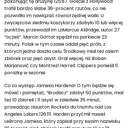
pokonując tę drużynę 125:87. Goście z Hollywood
trafili bardzo słabe 36-procent rzutów, co nie
pozwoliło im nawiązać równorzędnej walki. U
zwycięzców siedmiu koszykarzy zdobyło 10 lub więcej
punktów, przewodził im LaMarcus Aldridge, autor 27
“oczek”. Marcin Gortat spędził na parkiecie 23
minuty. Polak w tym czasie oddał pięć prób, z
których jedna doszła celu. Środkowy miał też osiem
zbiórek oraz pięć asyst. Grał więcej, niż Boban
Marjanović czy Montrezl Harrell. Clippers ponieśli 11.
porażkę w sezonie.
Co za występ Jamesa Hardena! O tym będzie się
mówić i pamiętać, “Brodacz” zdobył 50 punktów, miał
też 10 zbiorek i 11 asyst w zaledwie 35 minut,
prowadząc Houston Rockets do triumfu nad Los
Angeles Lakers 126:111. Harden przyćmił nawet
LeBrona Jamesa, który zapisał przy swoim nazwisku