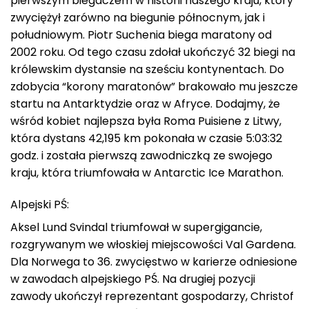
pierwszym biegaczem w historii naszego kraju, który
zwyciężył zarówno na biegunie północnym, jak i
południowym. Piotr Suchenia biega maratony od
2002 roku. Od tego czasu zdołał ukończyć 32 biegi na
królewskim dystansie na sześciu kontynentach. Do
zdobycia “korony maratonów” brakowało mu jeszcze
startu na Antarktydzie oraz w Afryce. Dodajmy, że
wśród kobiet najlepsza była Roma Puisiene z Litwy,
która dystans 42,195 km pokonała w czasie 5:03:32
godz. i została pierwszą zawodniczką ze swojego
kraju, która triumfowała w Antarctic Ice Marathon.
Alpejski PŚ:
Aksel Lund Svindal triumfował w supergigancie,
rozgrywanym we włoskiej miejscowości Val Gardena.
Dla Norwega to 36. zwycięstwo w karierze odniesione
w zawodach alpejskiego PŚ. Na drugiej pozycji
zawody ukończył reprezentant gospodarzy, Christof