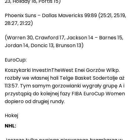
23, Holiday 18, Portis 15)
Phoenix Suns – Dallas Mavericks 99:89 (25:21, 25:19,
28:27, 21:22)
(Warren 30, Crawford 17, Jackson 14 – Barnes 15,
Jordan 14, Doncic 13, Brunson 13)
EuroCup:
Koszykarki InvestInTheWest Enei Gorzów Wlkp.
rozbiły we własnej hali Telge Basket Sodertalje aż
113:57. Tym samym gorzowianki wygrały grupę A i
przystąpią do kolejnej fazy FIBA EuroCup Women
dopiero od drugiej rundy.
Hokej
NHL: