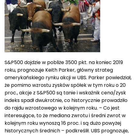
S&P500 dojdzie w pobliże 3500 pkt. na koniec 2019
roku, prognozuje Keith Parker, główny strateg
amerykańskiego rynku akcji w UBS. Parker powiedział,
że pomimo wzrostu zysków spółek w tym roku o 20
proc., akcje z S&P500 są tanie i wskaźnik cena/zysk
indeks spadł dwukrotnie, co historycznie prowadziło
do rajdu wzrostowego w kolejnym roku. – Co jest
interesujące, to że mediana zwrotu i średni zwrot w
kolejnym roku wynoszą 16 proc. i są dużo powyżej
historycznych średnich – podkreślił. UBS prognozuje,