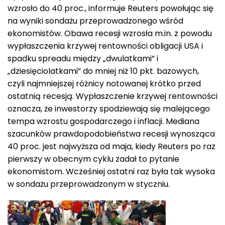
wzrosło do 40 proc., informuje Reuters powołując się
na wyniki sondażu przeprowadzonego wśród
ekonomistów. Obawa recesji wzrosła m.in. z powodu
wypłaszczenia krzywej rentowności obligacji USA i
spadku spreadu między „dwulatkami” i
„dziesięciolatkami” do mniej niż 10 pkt. bazowych,
czyli najmniejszej różnicy notowanej krótko przed
ostatnią recesją. Wypłaszczenie krzywej rentowności
oznacza, że inwestorzy spodziewają się malejącego
tempa wzrostu gospodarczego i inflacji. Mediana
szacunków prawdopodobieństwa recesji wynosząca
40 proc. jest najwyższa od maja, kiedy Reuters po raz
pierwszy w obecnym cyklu zadał to pytanie
ekonomistom. Wcześniej ostatni raz była tak wysoka
w sondażu przeprowadzonym w styczniu.