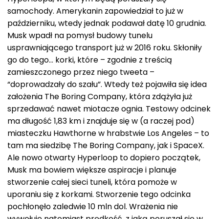
samochody. Amerykanin zapowiedział to już w
październiku, wtedy jednak podawał datę 10 grudnia.
Musk wpadł na pomysł budowy tunelu
usprawniającego transport już w 2016 roku. Skłoniły
go do tego… korki, które – zgodnie z treścią
zamieszczonego przez niego tweeta –
“doprowadzały do szału”. Wtedy też pojawiła się idea
założenia The Boring Company, która zdążyła już
sprzedawać nawet miotacze ognia. Testowy odcinek
ma długość 1,83 km i znajduje się w (a raczej pod)
miasteczku Hawthorne w hrabstwie Los Angeles – to
tam ma siedzibę The Boring Company, jak i SpaceX.
Ale nowo otwarty Hyperloop to dopiero początek,
Musk ma bowiem większe aspiracje i planuje
stworzenie całej sieci tuneli, która pomoże w
uporaniu się z korkami. Stworzenie tego odcinka
pochłonęło zaledwie 10 mln dol. Wrażenia nie
wywołuje natomiast prędkość, z jaką poruszał się w