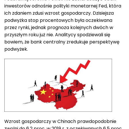
inwestorów odnośnie polityki monetarnej Fed, która
ich zdaniem zdusi wzrost gospodarczy. Dzisiejsza
podwyżka stop procentowych była oczekiwana
przez rynki, jednak prognoza kolejnych dwóch w
przyszłym roku już nie. Analitycy spodziewali się
bowiem, że bank centralny zredukuje perspektywę
podwyżek.
Wzrost gospodarczy w Chinach prawdopodobnie
zwolni do 6,2 proc. w 2019 r. z oczekiwanych 6,5 proc.