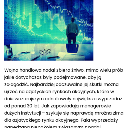
Wojna handlowa nadal zbiera żniwo, mimo wielu prób
jakie dotychczas były podejmowane, aby ją
załagodzić. Najbardziej odczuwalne jej skutki można
ujrzeć na azjatyckich rynkach akcyjnych, które w
dniu wczorajszym odnotowały największa wyprzedaż
od ponad 30 lat. Jak zapowiadają managerowie
dużych instytucji – szykuje się naprawdę mroźna zima
dla azjatyckiego rynku akcyjnego. Fala wyprzedaży
napędzana niepokojem związanym z nadal