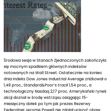
Środowa sesja w Stanach Zjednoczonych zakończyła
się mocnym spadkiem głównych indeksów
notowanych na Wall Street. Ostatecznie na koniec
dnia indeks Dow Jones Industrial Average zniżkował o
1,49 proc., Standard&Poor’s tracił 1,54 proc., a
technologiczny Nasdaq 2,17 proc. Amerykański rynek
akcji doznał w środę wstrząsu osiągając 15-
miesięczny dołek po tym jak prezes Rezerwy
Federalnej Jerome Powell nie zdołał uciszyć obaw