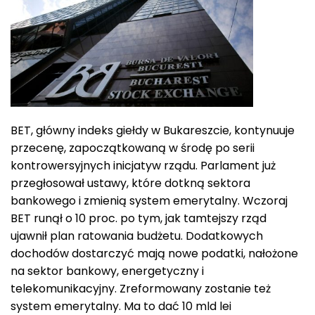
BET, główny indeks giełdy w Bukareszcie, kontynuuje
przecenę, zapoczątkowaną w środę po serii
kontrowersyjnych inicjatyw rządu. Parlament już
przegłosował ustawy, które dotkną sektora
bankowego i zmienią system emerytalny. Wczoraj
BET runął o 10 proc. po tym, jak tamtejszy rząd
ujawnił plan ratowania budżetu. Dodatkowych
dochodów dostarczyć mają nowe podatki, nałożone
na sektor bankowy, energetyczny i
telekomunikacyjny. Zreformowany zostanie też
system emerytalny. Ma to dać 10 mld lei