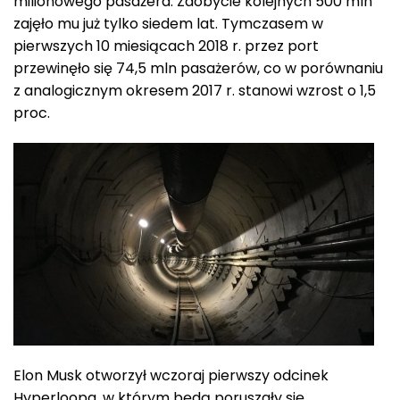
milionowego pasażera. Zdobycie kolejnych 500 mln
zajęło mu już tylko siedem lat. Tymczasem w
pierwszych 10 miesiącach 2018 r. przez port
przewinęło się 74,5 mln pasażerów, co w porównaniu
z analogicznym okresem 2017 r. stanowi wzrost o 1,5
proc.
Elon Musk otworzył wczoraj pierwszy odcinek
Hyperloopa, w którym będą poruszały się