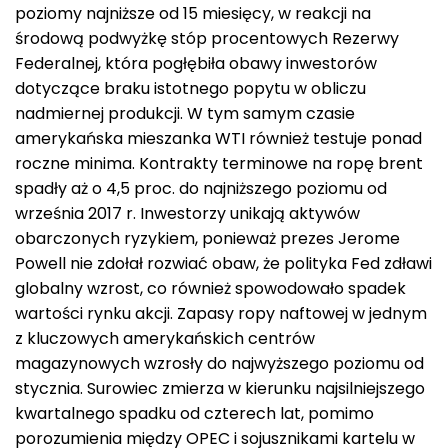
poziomy najniższe od 15 miesięcy, w reakcji na
środową podwyżkę stóp procentowych Rezerwy
Federalnej, która pogłębiła obawy inwestorów
dotyczące braku istotnego popytu w obliczu
nadmiernej produkcji. W tym samym czasie
amerykańska mieszanka WTI również testuje ponad
roczne minima. Kontrakty terminowe na ropę brent
spadły aż o 4,5 proc. do najniższego poziomu od
września 2017 r. Inwestorzy unikają aktywów
obarczonych ryzykiem, ponieważ prezes Jerome
Powell nie zdołał rozwiać obaw, że polityka Fed zdławi
globalny wzrost, co również spowodowało spadek
wartości rynku akcji. Zapasy ropy naftowej w jednym
z kluczowych amerykańskich centrów
magazynowych wzrosły do najwyższego poziomu od
stycznia. Surowiec zmierza w kierunku najsilniejszego
kwartalnego spadku od czterech lat, pomimo
porozumienia między OPEC i sojusznikami kartelu w