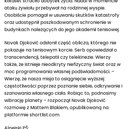
kilkaset straciło dobytek życia. Nadal w momencie
ataku żywiołu przebywał na rodzinnej wyspie.
Osobiście pomagał w usuwaniu skutków katastrofy
oraz udostępnił poszkodowanym schronienie w
budynkach należących do jego akademii tenisowej.
Novak Djoković odsłonił część oblicza, którego nie
pokazuje na tenisowym korcie. Serb opowiedział o
transcendencji, telepatii czy telekinezie. Wierzy
także, że istnieje nieodkryty niefizyczny świat oraz w
moc programowania własnej podświadomości. –
Wierzę, że nasza misja to osiągnięcie wyższej
częstotliwości poprzez poznanie siebie, odkrywanie i
szanowania własnego ciała. Robiąc to, podnosimy
wibrację planety – rozpoczął Novak Djoković
rozmowę z Mattem Blakiem, opublikowaną na
platformie shortlist.com.
Alpejski PŚ: