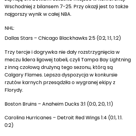
Wschodniej z bilansem 7-25. Przy okazji jest to także
najgorszy wynik w całej NBA.
NHL:
Dallas Stars – Chicago Blackhawks 2:5 (0:2, 1:1, 1:2)
Trzy tercje i dogrywka nie dały rozstrzygnięcia w
meczu lidera ligowej tabeli, czyli Tampa Bay Lightning
z inną czołową drużyną tego sezonu, którą są
Calgary Flames. Lepsza dyspozycja w konkursie
rzutów karnych przesądziła o wygranej ekipy z
Florydy.
Boston Bruins – Anaheim Ducks 3:1 (0:0, 2:0, 1:1)
Carolina Hurricanes – Detroit Red Wings 1:4 (0:1, 1:1.
0:2)