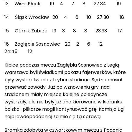
13 Wisła Płock 19 4 7 8 27:34 19
14 Śląsk Wrocław 20 4 6 10 27:30 18
15 Górnik Zabrze 19 3 8 8 23:33 17
16 Zagłębie Sosnowiec 20 2 6 12
24:45 12
Kibice podczas meczu Zagłębia Sosnowiec z Legią
Warszawa byli świadkami pokazu fajerwerków, które
były wystrzeliwane z trybun stadionu. Sędzia musiał
przerwać zawody. Już po wznowieniu gry, nad
stadionem miały miejsce kolejne pojedyncze
wystrzały, ale nie były już one kierowane w kierunku
boiska i piłkarze mogli kontynuować grę. Komisja Ligi
najprawdopodobniej zajmie się tą sprawą.
Bramka zdobyta w czwartkowym meczu z Pogonią