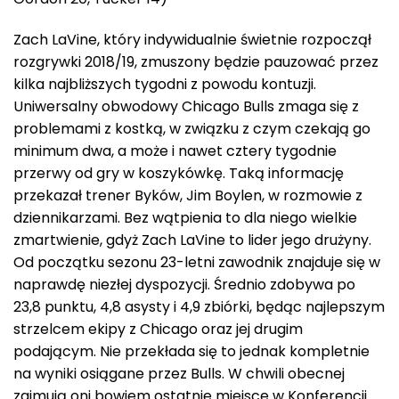
Zach LaVine, który indywidualnie świetnie rozpoczął
rozgrywki 2018/19, zmuszony będzie pauzować przez
kilka najbliższych tygodni z powodu kontuzji.
Uniwersalny obwodowy Chicago Bulls zmaga się z
problemami z kostką, w związku z czym czekają go
minimum dwa, a może i nawet cztery tygodnie
przerwy od gry w koszykówkę. Taką informację
przekazał trener Byków, Jim Boylen, w rozmowie z
dziennikarzami. Bez wątpienia to dla niego wielkie
zmartwienie, gdyż Zach LaVine to lider jego drużyny.
Od początku sezonu 23-letni zawodnik znajduje się w
naprawdę niezłej dyspozycji. Średnio zdobywa po
23,8 punktu, 4,8 asysty i 4,9 zbiórki, będąc najlepszym
strzelcem ekipy z Chicago oraz jej drugim
podającym. Nie przekłada się to jednak kompletnie
na wyniki osiągane przez Bulls. W chwili obecnej
zajmują oni bowiem ostatnie miejsce w Konferencji