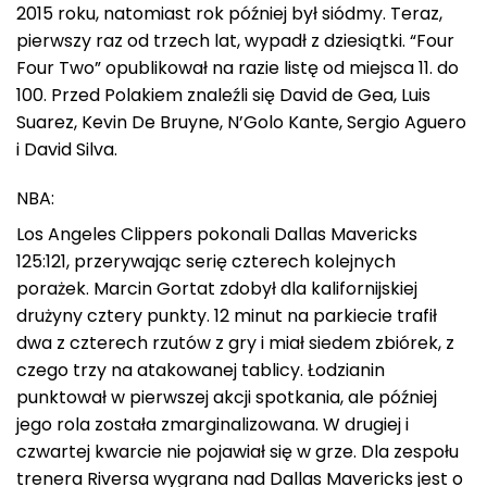
2015 roku, natomiast rok później był siódmy. Teraz,
pierwszy raz od trzech lat, wypadł z dziesiątki. “Four
Four Two” opublikował na razie listę od miejsca 11. do
100. Przed Polakiem znaleźli się David de Gea, Luis
Suarez, Kevin De Bruyne, N’Golo Kante, Sergio Aguero
i David Silva.
NBA:
Los Angeles Clippers pokonali Dallas Mavericks
125:121, przerywając serię czterech kolejnych
porażek. Marcin Gortat zdobył dla kalifornijskiej
drużyny cztery punkty. 12 minut na parkiecie trafił
dwa z czterech rzutów z gry i miał siedem zbiórek, z
czego trzy na atakowanej tablicy. Łodzianin
punktował w pierwszej akcji spotkania, ale później
jego rola została zmarginalizowana. W drugiej i
czwartej kwarcie nie pojawiał się w grze. Dla zespołu
trenera Riversa wygrana nad Dallas Mavericks jest o