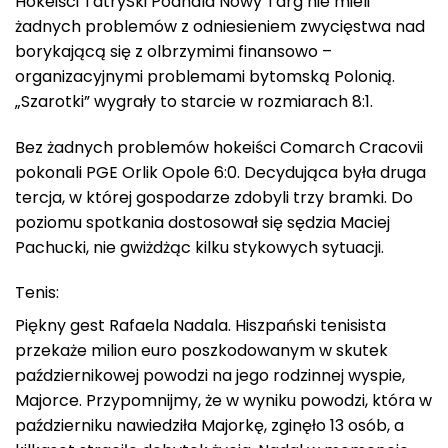
Hokeiści TatrySki Podhala Nowy Targ nie mieli
żadnych problemów z odniesieniem zwycięstwa nad
borykającą się z olbrzymimi finansowo –
organizacyjnymi problemami bytomską Polonią.
„Szarotki” wygrały to starcie w rozmiarach 8:1.
Bez żadnych problemów hokeiści Comarch Cracovii
pokonali PGE Orlik Opole 6:0. Decydująca była druga
tercja, w której gospodarze zdobyli trzy bramki. Do
poziomu spotkania dostosował się sędzia Maciej
Pachucki, nie gwiżdżąc kilku stykowych sytuacji.
Tenis:
Piękny gest Rafaela Nadala. Hiszpański tenisista
przekaże milion euro poszkodowanym w skutek
październikowej powodzi na jego rodzinnej wyspie,
Majorce. Przypomnijmy, że w wyniku powodzi, która w
październiku nawiedziła Majorkę, zginęło 13 osób, a