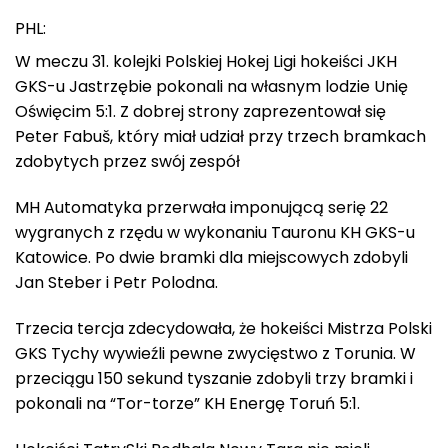
PHL:
W meczu 31. kolejki Polskiej Hokej Ligi hokeiści JKH
GKS-u Jastrzębie pokonali na własnym lodzie Unię
Oświęcim 5:1. Z dobrej strony zaprezentował się
Peter Fabuš, który miał udział przy trzech bramkach
zdobytych przez swój zespół
MH Automatyka przerwała imponującą serię 22
wygranych z rzędu w wykonaniu Tauronu KH GKS-u
Katowice. Po dwie bramki dla miejscowych zdobyli
Jan Steber i Petr Polodna.
Trzecia tercja zdecydowała, że hokeiści Mistrza Polski
GKS Tychy wywieźli pewne zwycięstwo z Torunia. W
przeciągu 150 sekund tyszanie zdobyli trzy bramki i
pokonali na “Tor-torze” KH Energę Toruń 5:1.