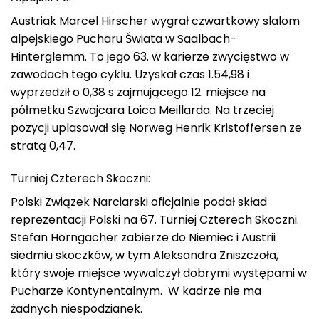
Austriak Marcel Hirscher wygrał czwartkowy slalom
alpejskiego Pucharu Świata w Saalbach-
Hinterglemm. To jego 63. w karierze zwycięstwo w
zawodach tego cyklu. Uzyskał czas 1.54,98 i
wyprzedził o 0,38 s zajmującego 12. miejsce na
półmetku Szwajcara Loica Meillarda. Na trzeciej
pozycji uplasował się Norweg Henrik Kristoffersen ze
stratą 0,47.
Turniej Czterech Skoczni:
Polski Związek Narciarski oficjalnie podał skład
reprezentacji Polski na 67. Turniej Czterech Skoczni.
Stefan Horngacher zabierze do Niemiec i Austrii
siedmiu skoczków, w tym Aleksandra Zniszczoła,
który swoje miejsce wywalczył dobrymi występami w
Pucharze Kontynentalnym. W kadrze nie ma
żadnych niespodzianek.