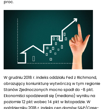
proc.
W grudniu 2018 r. indeks oddziału Fed z Richmond,
obrazujący koniunkturę wytwórczą w tym regionie
Stanów Zjednoczonych mocno spadł do -8 pkt.
Ekonomiści spodziewali się (mediana) wyniku na
poziomie 12 pkt wobec 14 pkt w listopadzie. W
październiku 2018 r. indeks cen domów S&P/Case-