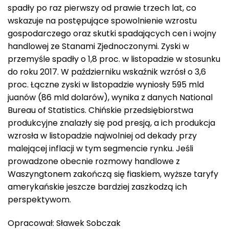
spadły po raz pierwszy od prawie trzech lat, co
wskazuje na postępujące spowolnienie wzrostu
gospodarczego oraz skutki spadających cen i wojny
handlowej ze Stanami Zjednoczonymi. Zyski w
przemyśle spadły o 1,8 proc. w listopadzie w stosunku
do roku 2017. W październiku wskaźnik wzrósł o 3,6
proc. Łączne zyski w listopadzie wyniosły 595 mld
juanów (86 mld dolarów), wynika z danych National
Bureau of Statistics. Chińskie przedsiębiorstwa
produkcyjne znalazły się pod presją, a ich produkcja
wzrosła w listopadzie najwolniej od dekady przy
malejącej inflacji w tym segmencie rynku. Jeśli
prowadzone obecnie rozmowy handlowe z
Waszyngtonem zakończą się fiaskiem, wyższe taryfy
amerykańskie jeszcze bardziej zaszkodzą ich
perspektywom.
Opracował: Sławek Sobczak