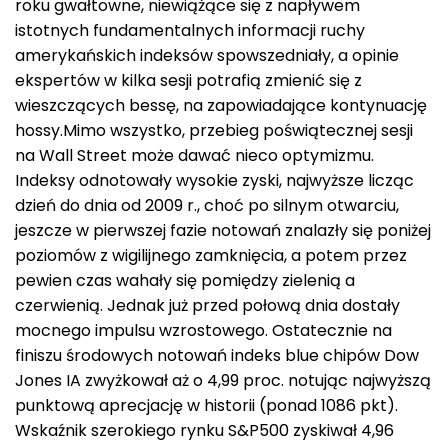
roku gwałtowne, niewiążące się z napływem
istotnych fundamentalnych informacji ruchy
amerykańskich indeksów spowszedniały, a opinie
ekspertów w kilka sesji potrafią zmienić się z
wieszczących bessę, na zapowiadające kontynuację
hossy.Mimo wszystko, przebieg poświątecznej sesji
na Wall Street może dawać nieco optymizmu.
Indeksy odnotowały wysokie zyski, najwyższe licząc
dzień do dnia od 2009 r., choć po silnym otwarciu,
jeszcze w pierwszej fazie notowań znalazły się poniżej
poziomów z wigilijnego zamknięcia, a potem przez
pewien czas wahały się pomiędzy zielenią a
czerwienią. Jednak już przed połową dnia dostały
mocnego impulsu wzrostowego. Ostatecznie na
finiszu środowych notowań indeks blue chipów Dow
Jones IA zwyżkował aż o 4,99 proc. notując najwyższą
punktową aprecjację w historii (ponad 1086 pkt).
Wskaźnik szerokiego rynku S&P500 zyskiwał 4,96