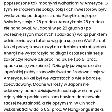
poprzedzone tak mocnymi wahaniami w Ameryce. O
tym, że źródłem niepokoju tokijskich inwestorów były
wydarzenia po drugiej stronie Pacyfiku, najlepiej
świadczy sesja z 26 grudnia. Amerykanie 25 grudnia
nie handlowali, w Japonii więc 26 grudnia (po
wcześniejszych mocnych spadkach) wciąż punktem
odniesienia była fatalna wigilijna sesja na Wall Street.
Nikkei początkowo ruszył do odrabiania strat, jednak
energii nie wystarczyło na długo i ostatecznie sesję
zakończył ledwie 0,9 proc. na plusie (po 5-proc.
spadku sesję wcześniej). Dziś, gdy już wsparcie dla
japońskiej giełdy stanowiła świetna środowa sesja w
Ameryce, Nikkei był we wzrostach o wiele bardziej
zdecydowany. Mocne wzrosty w Japonii nie
oddawały jednak dzisiejszych nastrojów na innych
azjatyckich parkietach, tam bowiem dominowała
raczej neutralność, a nie optymizm. W Chinach
wskaźnik SCI w dół o 0,21 proc. W Hongkongu indeks