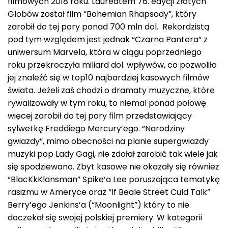
filmowych 2018 roku. Laureatem 76. edycji Złotych
Globów został film “Bohemian Rhapsody”, który
zarobił do tej pory ponad 700 mln dol. Rekordzistą
pod tym względem jest jednak “Czarna Pantera” z
uniwersum Marvela, która w ciągu poprzedniego
roku przekroczyła miliard dol. wpływów, co pozwoliło
jej znaleźć się w top10 najbardziej kasowych filmów
świata. Jeżeli zaś chodzi o dramaty muzyczne, które
rywalizowały w tym roku, to niemal ponad połowę
więcej zarobił do tej pory film przedstawiający
sylwetkę Freddiego Mercury’ego. “Narodziny
gwiazdy”, mimo obecności na planie supergwiazdy
muzyki pop Lady Gagi, nie zdołał zarobić tak wiele jak
się spodziewano. Zbyt kasowe nie okazały się również
“BlacKkKlansman” Spike’a Lee poruszająca tematykę
rasizmu w Ameryce oraz “If Beale Street Culd Talk”
Berry’ego Jenkins’a (“Moonlight”) który to nie
doczekał się swojej polskiej premiery. W kategorii