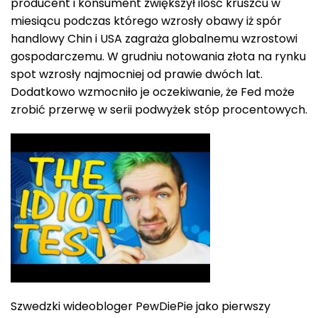
producent i konsument zwiększył ilość kruszcu w
miesiącu podczas którego wzrosły obawy iż spór
handlowy Chin i USA zagraża globalnemu wzrostowi
gospodarczemu. W grudniu notowania złota na rynku
spot wzrosły najmocniej od prawie dwóch lat.
Dodatkowo wzmocniło je oczekiwanie, że Fed może
zrobić przerwę w serii podwyżek stóp procentowych.
Szwedzki wideobloger PewDiePie jako pierwszy