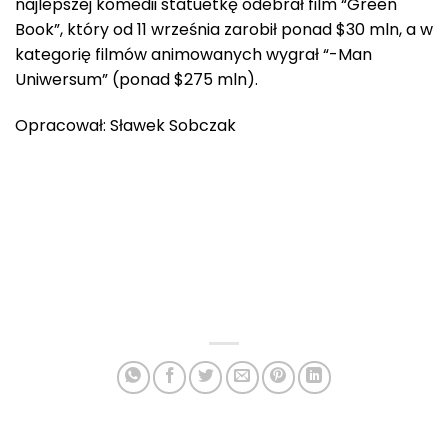
najlepszej komedii statuetkę odebrał film “Green
Book”, który od 11 września zarobił ponad $30 mln, a w
kategorię filmów animowanych wygrał “-Man
Uniwersum” (ponad $275 mln).
Opracował: Sławek Sobczak