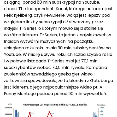
osiągnął ponad 80 mln subskrypcji na Youtube,
donosi The Independent. Kanał, którego autorem jest
Felix Kjellberg, czyli PewDiePie, wciąż jest lepszy pod
względem liczby subskrypcji niż stworzony przez
indyjski T-Series, o którym mówiło się iż stanie się
wkrótce liderem. T-Series, to jedna z największych w
Indiach wytwórni muzycznych. Na początku
ubiegłego roku roku miała 30 mln subskrybentów na
Youtube. W miarę upływu roku ich liczba szybko rosła
i w połowie listopada T-Series miał już 70,1 mln
subskrybentów wobec 70,5 mln rywala. Kampania
zwolenników szwedzkiego geeka gier wideo i
żartownisia spowodowała, że to blondyn z Geteborga
jest liderem, a jego najpopularniejsze wideo pt. A
Funny Montage posiada ponad 90 mln wyświetleń.