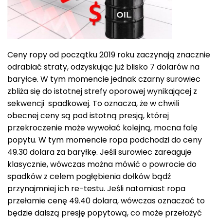
Ceny ropy od początku 2019 roku zaczynają znacznie
odrabiać straty, odzyskując już blisko 7 dolarów na
baryłce. W tym momencie jednak czarny surowiec
zbliża się do istotnej strefy oporowej wynikającej z
sekwencji spadkowej. To oznacza, że w chwili
obecnej ceny są pod istotną presją, której
przekroczenie może wywołać kolejną, mocna falę
popytu. W tym momencie ropa podchodzi do ceny
49.30 dolara za baryłkę. Jeśli surowiec zareaguje
klasycznie, wówczas można mówić o powrocie do
spadków z celem pogłębienia dołków bądź
przynajmniej ich re-testu. Jeśli natomiast ropa
przełamie cenę 49.40 dolara, wówczas oznaczać to
będzie dalszą presję popytową, co może przełożyć