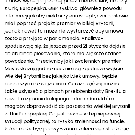
umowy wynegocjowanej przez Theresę May umowy
z Unią Europejską. GBP zyskiwał głównie z powodu
informacji jakoby niektórzy eurosceptyczni posłowie
mieli poprzeć projekt premier Wielkiej Brytanii,
jednak nawet to moze nie wystarczyć aby umowa
została przyjęta w parlamencie. Analitycy
spodziewają się, że jeszcze przed 21 stycznia dojdzie
do drugiego głosowania, które ma większe szanse
powodzenia. Przeciwnicy jak i zwolennicy premier
May wskazują jednoznacznie i są zgodni, że wyjście
Wielkiej Brytanii bez jakiejkolwiek umowy, będzie
najgorszym rozwiązaniem. Coraz częściej można
także usłyszeć o planach przełożenia daty Brexitu a
nawet rozpisania kolejnego referendum, które
mogłoby doprowadzić do pozostania Wielkiej Brytanii
w Unii Europejskiej. Co jest pewne w tej niepewnej
sytuacji politycznej, to ryzyko zmienności na funcie,
która może być podwyższona i zaleca się ostrożność