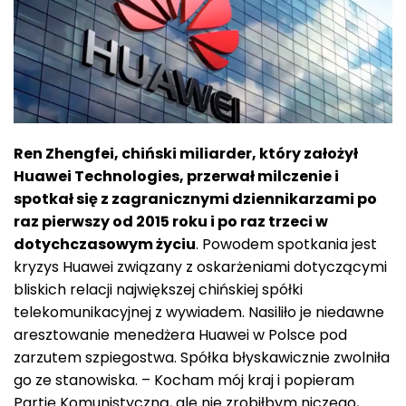
Ren Zhengfei, chiński miliarder, który założył
Huawei Technologies, przerwał milczenie i
spotkał się z zagranicznymi dziennikarzami po
raz pierwszy od 2015 roku i po raz trzeci w
dotychczasowym życiu
. Powodem spotkania jest
kryzys Huawei związany z oskarżeniami dotyczącymi
bliskich relacji największej chińskiej spółki
telekomunikacyjnej z wywiadem. Nasiliło je niedawne
aresztowanie menedżera Huawei w Polsce pod
zarzutem szpiegostwa. Spółka błyskawicznie zwolniła
go ze stanowiska. – Kocham mój kraj i popieram
Partię Komunistyczną, ale nie zrobiłbym niczego,