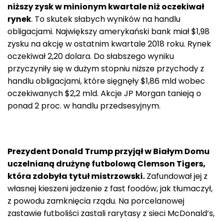
niższy zysk w minionym kwartale niż oczekiwał
rynek
. To skutek słabych wyników na handlu
obligacjami. Największy amerykański bank miał $1,98
zysku na akcję w ostatnim kwartale 2018 roku. Rynek
oczekiwał 2,20 dolara. Do słabszego wyniku
przyczyniły się w dużym stopniu niższe przychody z
handlu obligacjami, które sięgnęły $1,86 mld wobec
oczekiwanych $2,2 mld. Akcje JP Morgan tanieją o
ponad 2 proc. w handlu przedsesyjnym.
Prezydent Donald Trump przyjął w Białym Domu
uczelnianą drużynę futbolową Clemson Tigers,
która zdobyła tytuł mistrzowski.
Zafundował jej z
własnej kieszeni jedzenie z fast foodów, jak tłumaczył,
z powodu zamknięcia rządu. Na porcelanowej
zastawie futboliści zastali rarytasy z sieci McDonald’s,