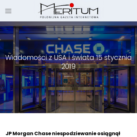
Skip
to
content
Wiadomości z USA i świata 15 stycznia
2019
JP Morgan Chase niespodziewanie osiągnął