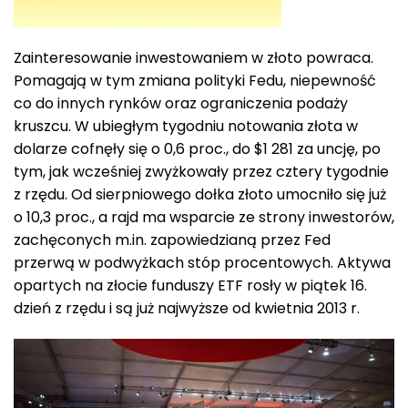
Zainteresowanie inwestowaniem w złoto powraca.
Pomagają w tym zmiana polityki Fedu, niepewność
co do innych rynków oraz ograniczenia podaży
kruszcu. W ubiegłym tygodniu notowania złota w
dolarze cofnęły się o 0,6 proc., do $1 281 za uncję, po
tym, jak wcześniej zwyżkowały przez cztery tygodnie
z rzędu. Od sierpniowego dołka złoto umocniło się już
o 10,3 proc., a rajd ma wsparcie ze strony inwestorów,
zachęconych m.in. zapowiedzianą przez Fed
przerwą w podwyżkach stóp procentowych. Aktywa
opartych na złocie funduszy ETF rosły w piątek 16.
dzień z rzędu i są już najwyższe od kwietnia 2013 r.