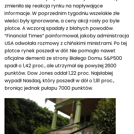
zmieniła się reakcja rynku na napływające
informacje. W poprzednim tygodniu wszelakie złe
wieści były ignorowane, a ceny akcji rosły po byle
plotce. A wczoraj spadały z błahych powodów.
“Financial Times” poinformował, jakoby administracja
USA odwołała rozmowy z chińskimi ministrami. Po tej
plotce rynek poszedł w dół. Nie pomogło nawet
oficjalne dementi ze strony Białego Domu. S&P500
spadł o 1,42 proc., ale utrzymał się powyżej 2600
punktów. Dow Jones oddał 1,22 proc. Najsłabiej
wypadł Nasdaq, który poszedł w dół o 1,91 proc.,
broniąc jednak pułapu 7000 punktów.