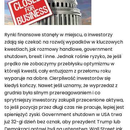
Rynki finansowe stanęły w miejscu, a inwestorzy
zdają się czekać na rozwój wypadków w kluczowych
kwestiach, jak rozmowy handlowe, government
shutdown, brexit i inne. Jednak rośnie ryzyko, że jeśli
prędko nie zobaczymy przebłysku optymizmu w
którejś kwestii, cały entuzjazm z przełomu roku
wyparuje na dobre. Cierpliwość inwestorów się
kiedyś kończy. Nawet jeśli uznamy, że wyprzedaż z
grudnia była silnym przereagowaniem i co
sprytniejszy inwestorzy zakupili przecenione aktywa,
to jeśli pozycja przez długi czas nie pracuje, lepiej jest
spieniężyć zyski. Government shutdown w USA trwa
już 32-gi dzień bez oznak, aby prezydent Trump lub
Demokraci gotowi byli na ustępstwa. Wall Street jak