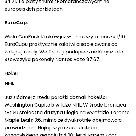
94:71. To piąty triumf “Pomarańczowych” na
europejskich parkietach.
EuroCup:
Wisła CanPack Kraków już w pierwszym meczu 1/16
EuroCupu praktycznie załatwiła sobie awans do
kolejnej rundy. We Francji podopieczne Krzysztofa
Szewczyka pokonały Nantes Reze 87:67.
Hokej:
NHL:
Już siódmej z rzędu porażki doznali hokeiści
Washington Capitals w lidze NHL. W środę broniąca
tytułu stołeczna drużyna uległa na wyjeździe Toronto
Maple Leafs 3:6, mimo że dwukrotnie obejmowała
prowadzenie. Najlepszym zawodnikiem
kanadyjskiego zespołu był 28-letni Nazem Kadri,