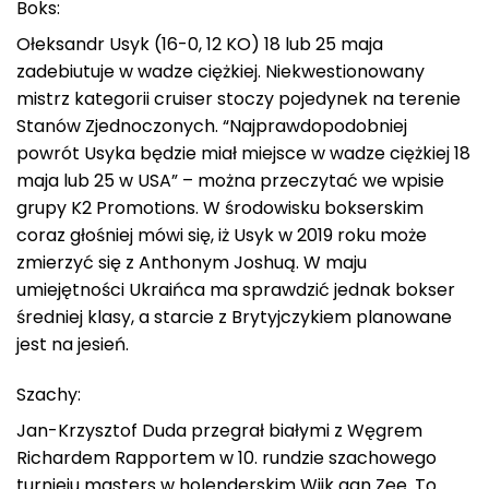
Boks:
Ołeksandr Usyk (16-0, 12 KO) 18 lub 25 maja
zadebiutuje w wadze ciężkiej. Niekwestionowany
mistrz kategorii cruiser stoczy pojedynek na terenie
Stanów Zjednoczonych. “Najprawdopodobniej
powrót Usyka będzie miał miejsce w wadze ciężkiej 18
maja lub 25 w USA” – można przeczytać we wpisie
grupy K2 Promotions. W środowisku bokserskim
coraz głośniej mówi się, iż Usyk w 2019 roku może
zmierzyć się z Anthonym Joshuą. W maju
umiejętności Ukraińca ma sprawdzić jednak bokser
średniej klasy, a starcie z Brytyjczykiem planowane
jest na jesień.
Szachy:
Jan-Krzysztof Duda przegrał białymi z Węgrem
Richardem Rapportem w 10. rundzie szachowego
turnieju masters w holenderskim Wijk aan Zee. To