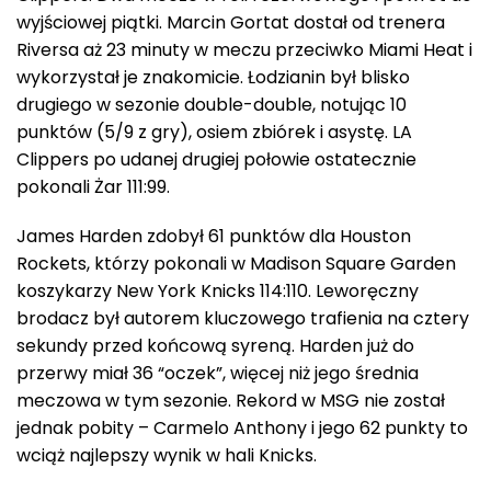
wyjściowej piątki. Marcin Gortat dostał od trenera
Riversa aż 23 minuty w meczu przeciwko Miami Heat i
wykorzystał je znakomicie. Łodzianin był blisko
drugiego w sezonie double-double, notując 10
punktów (5/9 z gry), osiem zbiórek i asystę. LA
Clippers po udanej drugiej połowie ostatecznie
pokonali Żar 111:99.
James Harden zdobył 61 punktów dla Houston
Rockets, którzy pokonali w Madison Square Garden
koszykarzy New York Knicks 114:110. Leworęczny
brodacz był autorem kluczowego trafienia na cztery
sekundy przed końcową syreną. Harden już do
przerwy miał 36 “oczek”, więcej niż jego średnia
meczowa w tym sezonie. Rekord w MSG nie został
jednak pobity – Carmelo Anthony i jego 62 punkty to
wciąż najlepszy wynik w hali Knicks.