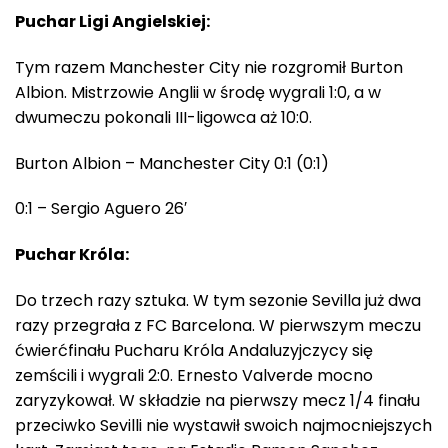
Puchar Ligi Angielskiej:
Tym razem Manchester City nie rozgromił Burton
Albion. Mistrzowie Anglii w środę wygrali 1:0, a w
dwumeczu pokonali III-ligowca aż 10:0.
Burton Albion – Manchester City 0:1 (0:1)
0:1 – Sergio Aguero 26′
Puchar Króla:
Do trzech razy sztuka. W tym sezonie Sevilla już dwa
razy przegrała z FC Barcelona. W pierwszym meczu
ćwierćfinału Pucharu Króla Andaluzyjczycy się
zemścili i wygrali 2:0. Ernesto Valverde mocno
zaryzykował. W składzie na pierwszy mecz 1/4 finału
przeciwko Sevilli nie wystawił swoich najmocniejszych