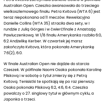
Australian Open. Czeszka awansowała do trzeciego
wielkoszlemowego finału. Petra Kvitova (WTA 6) jest
teraz niepokonana od 11 meczów. Rewelacyjna
Danielle Collins (WTA 35) straciła dwa sety, w I
rundzie z Julią Görges i w ćwierćfinale z Anastazją
Pawluczenkową. W 1/8 finału Amerykanka rozbiła 6:0,
6:2 Andżelikę Kerber. W czwartek jej marsz
zakończyła Kvitova, która pokonała Amerykankę
7:6(2), 6:0.
W finale Australian Open nie dojdzie do starcia
Czeszek. W półfinale Naomi Osaka pokonała Karolinę
Pliskovą i w sobotę o tytuł zmierzy się z Petrą
Kvitovą. Tenisistki te spotkają się po raz pierwszy.
Osaka pokonała Pliskovą 6:2, 4:6, 6:4. Czeszka
powalczy o 27. singlowy tytuł w głównym cyklu, a
Japonka o trzeci.