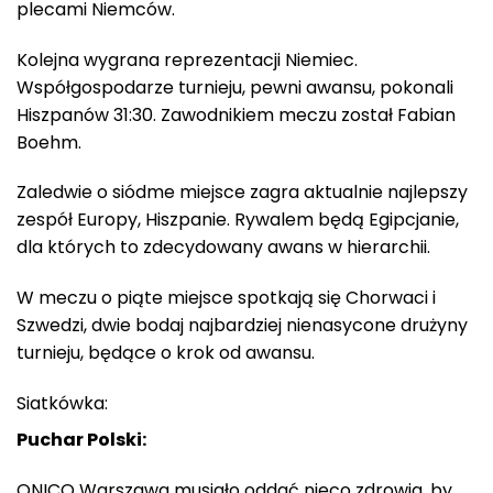
plecami Niemców.
Kolejna wygrana reprezentacji Niemiec.
Współgospodarze turnieju, pewni awansu, pokonali
Hiszpanów 31:30. Zawodnikiem meczu został Fabian
Boehm.
Zaledwie o siódme miejsce zagra aktualnie najlepszy
zespół Europy, Hiszpanie. Rywalem będą Egipcjanie,
dla których to zdecydowany awans w hierarchii.
W meczu o piąte miejsce spotkają się Chorwaci i
Szwedzi, dwie bodaj najbardziej nienasycone drużyny
turnieju, będące o krok od awansu.
Siatkówka:
Puchar Polski:
ONICO Warszawa musiało oddać nieco zdrowia, by