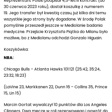
Reprezentant Polski podpisał 4,5-letni kontrakt (do
30 czerwca 2023 roku), dostał koszulkę z numerem
19. Jego transfer był kwestią czasu, już kilka dni temu
wszystkie jego strony były dogadane. W środę Polak
pomyślnie przeszedł jeszcze w Mediolanie badania
medyczne. Przejście Krzysztofa Piątka do Milanu było
możliwe, bo z Mediolanu odchodzi Gonzalo Higuain.
Koszykówka:
NBA:
Chicago Bulls – Atlanta Hawks 101:121 (25:42, 35:24,
23:32, 18:23)
(LaVine 23, Markkanen 22, Dunn 16 – Collins 35, Prince
15, Lin 15)
Marcin Gortat wywalczył 10 punktów dla Los Angeles
Clippers. Dwa mecze w roli rezerwowego i powrót do