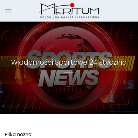
Skip
to
content
Wiadomości Sportowe 24 stycznia
Piłka nożna: