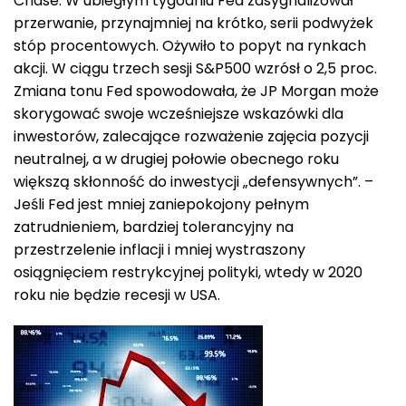
Chase. W ubiegłym tygodniu Fed zasygnalizował
przerwanie, przynajmniej na krótko, serii podwyżek
stóp procentowych. Ożywiło to popyt na rynkach
akcji. W ciągu trzech sesji S&P500 wzrósł o 2,5 proc.
Zmiana tonu Fed spowodowała, że JP Morgan może
skorygować swoje wcześniejsze wskazówki dla
inwestorów, zalecające rozważenie zajęcia pozycji
neutralnej, a w drugiej połowie obecnego roku
większą skłonność do inwestycji „defensywnych”. –
Jeśli Fed jest mniej zaniepokojony pełnym
zatrudnieniem, bardziej tolerancyjny na
przestrzelenie inflacji i mniej wystraszony
osiągnięciem restrykcyjnej polityki, wtedy w 2020
roku nie będzie recesji w USA.