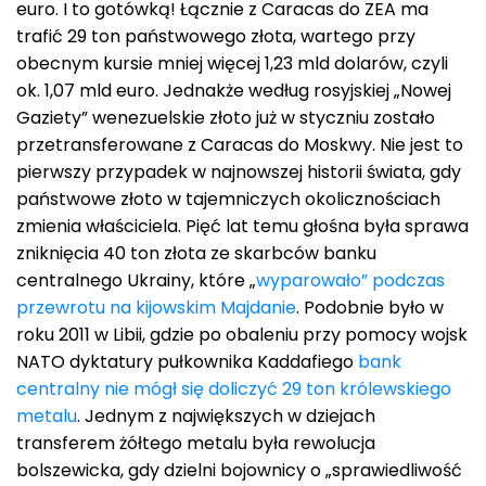
euro. I to gotówką! Łącznie z Caracas do ZEA ma
trafić 29 ton państwowego złota, wartego przy
obecnym kursie mniej więcej 1,23 mld dolarów, czyli
ok. 1,07 mld euro. Jednakże według rosyjskiej „Nowej
Gaziety” wenezuelskie złoto już w styczniu zostało
przetransferowane z Caracas do Moskwy. Nie jest to
pierwszy przypadek w najnowszej historii świata, gdy
państwowe złoto w tajemniczych okolicznościach
zmienia właściciela. Pięć lat temu głośna była sprawa
zniknięcia 40 ton złota ze skarbców banku
centralnego Ukrainy, które „
wyparowało” podczas
przewrotu na kijowskim Majdanie
. Podobnie było w
roku 2011 w Libii, gdzie po obaleniu przy pomocy wojsk
NATO dyktatury pułkownika Kaddafiego
bank
centralny nie mógł się doliczyć 29 ton królewskiego
metalu
. Jednym z największych w dziejach
transferem żółtego metalu była rewolucja
bolszewicka, gdy dzielni bojownicy o „sprawiedliwość