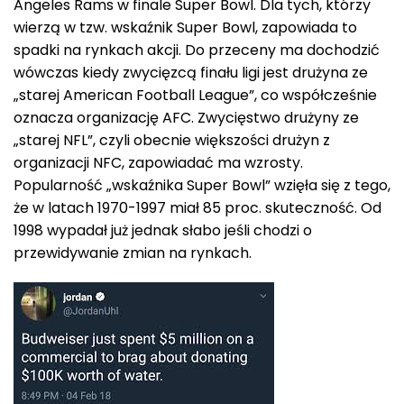
Angeles Rams w finale Super Bowl. Dla tych, którzy
wierzą w tzw. wskaźnik Super Bowl, zapowiada to
spadki na rynkach akcji. Do przeceny ma dochodzić
wówczas kiedy zwycięzcą finału ligi jest drużyna ze
„starej American Football League”, co współcześnie
oznacza organizację AFC. Zwycięstwo drużyny ze
„starej NFL”, czyli obecnie większości drużyn z
organizacji NFC, zapowiadać ma wzrosty.
Popularność „wskaźnika Super Bowl” wzięła się z tego,
że w latach 1970-1997 miał 85 proc. skuteczność. Od
1998 wypadał już jednak słabo jeśli chodzi o
przewidywanie zmian na rynkach.