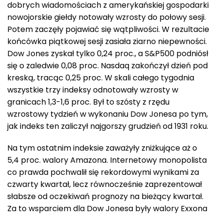
dobrych wiadomościach z amerykańskiej gospodarki
nowojorskie giełdy notowały wzrosty do połowy sesji.
Potem zaczęły pojawiać się wątpliwości. W rezultacie
końcówka piątkowej sesji zasiała ziarno niepewności.
Dow Jones zyskał tylko 0,24 proc., a S&P500 podniósł
się o zaledwie 0,08 proc. Nasdaq zakończył dzień pod
kreską, tracąc 0,25 proc. W skali całego tygodnia
wszystkie trzy indeksy odnotowały wzrosty w
granicach 1,3-1,6 proc. Był to szósty z rzędu
wzrostowy tydzień w wykonaniu Dow Jonesa po tym,
jak indeks ten zaliczył najgorszy grudzień od 1931 roku.
Na tym ostatnim indeksie zaważyły zniżkujące aż o
5,4 proc. walory Amazona. Internetowy monopolista
co prawda pochwalił się rekordowymi wynikami za
czwarty kwartał, lecz równocześnie zaprezentował
słabsze od oczekiwań prognozy na bieżący kwartał.
Za to wsparciem dla Dow Jonesa były walory Exxona