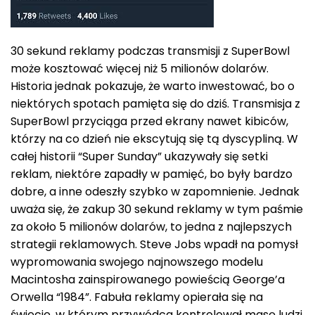
30 sekund reklamy podczas transmisji z SuperBowl
może kosztować więcej niż 5 milionów dolarów.
Historia jednak pokazuje, że warto inwestować, bo o
niektórych spotach pamięta się do dziś. Transmisja z
SuperBowl przyciąga przed ekrany nawet kibiców,
którzy na co dzień nie ekscytują się tą dyscypliną. W
całej historii “Super Sunday” ukazywały się setki
reklam, niektóre zapadły w pamięć, bo były bardzo
dobre, a inne odeszły szybko w zapomnienie. Jednak
uważa się, że zakup 30 sekund reklamy w tym paśmie
za około 5 milionów dolarów, to jedna z najlepszych
strategii reklamowych. Steve Jobs wpadł na pomysł
wypromowania swojego najnowszego modelu
Macintosha zainspirowanego powieścią George’a
Orwella “1984”. Fabuła reklamy opierała się na
świecie, w którym przywódca kontrolował masę ludzi,