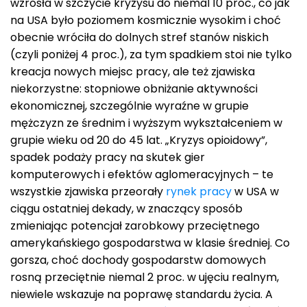
wzrosła w szczycie kryzysu do niemal 10 proc., co jak
na USA było poziomem kosmicznie wysokim i choć
obecnie wróciła do dolnych stref stanów niskich
(czyli poniżej 4 proc.), za tym spadkiem stoi nie tylko
kreacja nowych miejsc pracy, ale też zjawiska
niekorzystne: stopniowe obniżanie aktywności
ekonomicznej, szczególnie wyraźne w grupie
mężczyzn ze średnim i wyższym wykształceniem w
grupie wieku od 20 do 45 lat. „Kryzys opioidowy”,
spadek podaży pracy na skutek gier
komputerowych i efektów aglomeracyjnych – te
wszystkie zjawiska przeorały
rynek pracy
w USA w
ciągu ostatniej dekady, w znaczący sposób
zmieniając potencjał zarobkowy przeciętnego
amerykańskiego gospodarstwa w klasie średniej. Co
gorsza, choć dochody gospodarstw domowych
rosną przeciętnie niemal 2 proc. w ujęciu realnym,
niewiele wskazuje na poprawę standardu życia. A