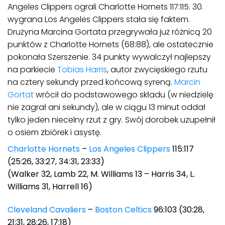
Angeles Clippers ograli Charlotte Hornets 117:115. 30.
wygrana Los Angeles Clippers stała się faktem.
Drużyna Marcina Gortata przegrywała już różnicą 20
punktów z Charlotte Hornets (68:88), ale ostatecznie
pokonała Szerszenie. 34 punkty wywalczył najlepszy
na parkiecie
Tobias Harris
, autor zwycięskiego rzutu
na cztery sekundy przed końcową syreną.
Marcin
Gortat
wrócił do podstawowego składu (w niedzielę
nie zagrał ani sekundy), ale w ciągu 13 minut oddał
tylko jeden niecelny rzut z gry. Swój dorobek uzupełnił
o osiem zbiórek i asystę.
Charlotte Hornets
–
Los Angeles Clippers
115:117
(25:26, 33:27, 34:31, 23:33)
(Walker 32, Lamb 22, M. Williams 13 – Harris 34, L.
Williams 31, Harrell 16)
Cleveland Cavaliers
–
Boston Celtics
96:103 (30:28,
21:31, 28:26, 17:18)