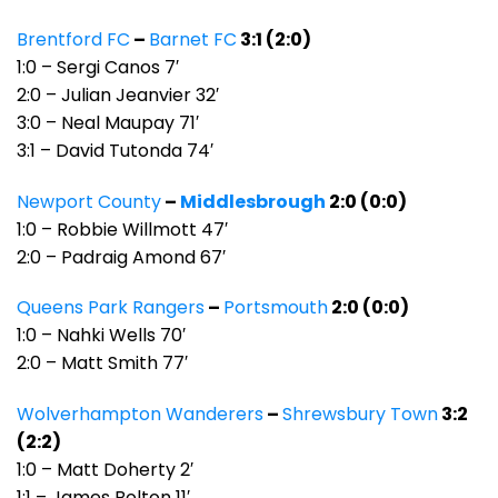
Brentford FC
–
Barnet FC
3:1 (2:0)
1:0 – Sergi Canos 7′
2:0 – Julian Jeanvier 32′
3:0 – Neal Maupay 71′
3:1 – David Tutonda 74′
Newport County
–
Middlesbrough
2:0 (0:0)
1:0 – Robbie Willmott 47′
2:0 – Padraig Amond 67′
Queens Park Rangers
–
Portsmouth
2:0 (0:0)
1:0 – Nahki Wells 70′
2:0 – Matt Smith 77′
Wolverhampton Wanderers
–
Shrewsbury Town
3:2
(2:2)
1:0 – Matt Doherty 2′
1:1 – James Bolton 11′