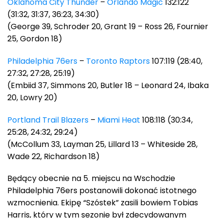
Oklahoma City Thunder
–
Orlando Magic
132:122
(31:32, 31:37, 36:23, 34:30)
(George 39, Schroder 20, Grant 19 – Ross 26, Fournier
25, Gordon 18)
Philadelphia 76ers
–
Toronto Raptors
107:119 (28:40,
27:32, 27:28, 25:19)
(Embiid 37, Simmons 20, Butler 18 – Leonard 24, Ibaka
20, Lowry 20)
Portland Trail Blazers
–
Miami Heat
108:118 (30:34,
25:28, 24:32, 29:24)
(McCollum 33, Layman 25, Lillard 13 – Whiteside 28,
Wade 22, Richardson 18)
Będący obecnie na 5. miejscu na Wschodzie
Philadelphia 76ers postanowili dokonać istotnego
wzmocnienia. Ekipę “Szóstek” zasili bowiem Tobias
Harris, który w tym sezonie był zdecydowanym