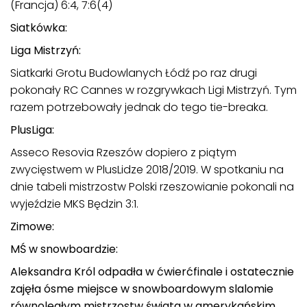
(Francja) 6:4, 7:6(4)
Siatkówka:
Liga Mistrzyń:
Siatkarki Grotu Budowlanych Łódź po raz drugi
pokonały RC Cannes w rozgrywkach Ligi Mistrzyń. Tym
razem potrzebowały jednak do tego tie-breaka.
PlusLiga:
Asseco Resovia Rzeszów dopiero z piątym
zwycięstwem w PlusLidze 2018/2019. W spotkaniu na
dnie tabeli mistrzostw Polski rzeszowianie pokonali na
wyjeździe MKS Będzin 3:1.
Zimowe:
MŚ w snowboardzie:
Aleksandra Król odpadła w ćwierćfinale i ostatecznie
zajęła ósme miejsce w snowboardowym slalomie
równoległym mistrzostw świata w amerykańskim