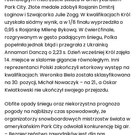
Park City. Złote medale zdobyli Rosjanin Dmitrij
Łoginow i Szwajcarka Julie Zogg. W kwalifikacjach Król
uzyskała siódmy wynik, a w 1/8 finału wyprzedziła o
0,95 s Rosjankę Milenę Bykową. W ćwierćfinale,
rozgrywanym w gęsto padającym śniegu, Polka
popełniła jednak błąd i przegrała z Ukrainką
Annamari Danczą o 2,23 s. Dzień wcześniej Król zajęła
14. miejsce w slalomie gigancie równoległym. Inni
reprezentanci Polski zakończyli wtorkowy występ na
kwalifikacjach. Weronika Biela została sklasyfikowana
na 30. pozycji, Michał Nowaczyk – na 21., a Oskar
Kwiatkowski nie ukończył swojego przejazdu.
Obfite opady śniegu oraz niekorzystna prognoza
pogody na najbliższy czas spowodowały, że
organizatorzy snowboardowych mistrzostw świata w
amerykańskim Park City odwołali konkurencję big air.
– Bezpieczeństwo zawodników jest dla nas