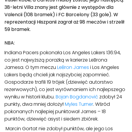
38-letni Villa znany jest głównie z występów dla
Valencii (108 bramek) i FC Barcelony (33 gole). W
reprezentacji Hiszpanii zagrał aż 98 meczów i strzelił
59 bramek.
NBA:
Indiana Pacers pokonała Los Angeles Lakers 136:94,
co jest najwyższą porażką w karierze LeBrona
Jamesa. O tym meczu
LeBron James
i Los Angeles
Lakers będą chcieli jak najszybciej zapomnieć.
Gospodarze trafili 19 trójek (dziewięć autorstwo
rezerwowych), co jest wyrównaniem ich najlepszego
wyniku w historii klubu.
Bojan Bogdanović
zdobył 24
punkty, dwa mniej dołożył
Myles Turner
. Wśród
pokonanych najlepiej punktował James – 18
punktów, dziewięć asyst i siedem zbiórek.
Marcin Gortat nie zdobył punktów, ale jego Los