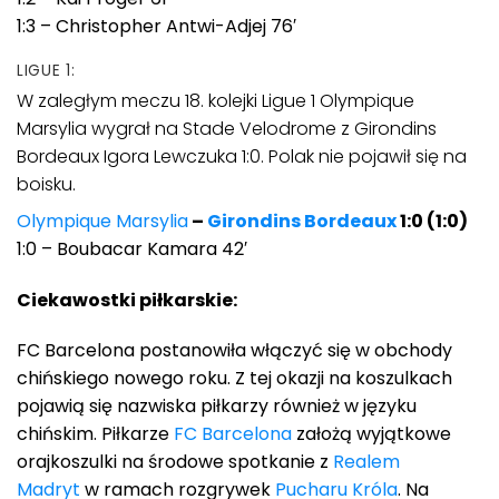
1:3 – Christopher Antwi-Adjej 76′
LIGUE 1:
W zaległym meczu 18. kolejki Ligue 1 Olympique
Marsylia wygrał na Stade Velodrome z Girondins
Bordeaux Igora Lewczuka 1:0. Polak nie pojawił się na
boisku.
Olympique Marsylia
–
Girondins Bordeaux
1:0 (1:0)
1:0 – Boubacar Kamara 42′
Ciekawostki piłkarskie:
FC Barcelona postanowiła włączyć się w obchody
chińskiego nowego roku. Z tej okazji na koszulkach
pojawią się nazwiska piłkarzy również w języku
chińskim. Piłkarze
FC Barcelona
założą wyjątkowe
orajkoszulki na środowe spotkanie z
Realem
Madryt
w ramach rozgrywek
Pucharu Króla
. Na