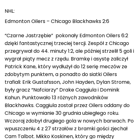
NHL:
Edmonton Oilers – Chicago Blackhawks 2:6
“Czarne Jastrzębie” pokonały Edmonton Oilers 6:2
dzięki fantastycznej trzeciej tercji. Zespół z Chicago
przegrywał do 44. minuty 1:2, ale później strzelił 5 goli i
wygrał piąty mecz z rzędu. Bramkę i asystę zaliczył
Patrick Kane, który wydłużył do 12 serię meczów ze
zdobytym punktem, a ponadto do siatki Oilers
trafiali: Erik Gustafsson, John Hayden, Dylan Strome,
były gracz “Nafciarzy” Drake Caggiula i Dominik
Kahun. Punktowało 13 różnych zawodników
Blackhawks. Caggiula został przez Oilers oddany do
Chicago w wymianie 30 grudnia ubiegłego roku.
Wczoraj zdobył drugiego gola w nowych barwach. Po
wpuszczeniu 4 z 27 strzałów z bramki gości zjechał
Cam Talbot. Mikko Koskinen, który go między