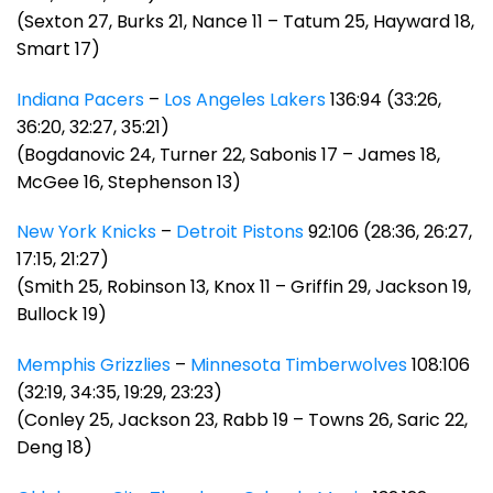
(Sexton 27, Burks 21, Nance 11 – Tatum 25, Hayward 18,
Smart 17)
Indiana Pacers
–
Los Angeles Lakers
136:94 (33:26,
36:20, 32:27, 35:21)
(Bogdanovic 24, Turner 22, Sabonis 17 – James 18,
McGee 16, Stephenson 13)
New York Knicks
–
Detroit Pistons
92:106 (28:36, 26:27,
17:15, 21:27)
(Smith 25, Robinson 13, Knox 11 – Griffin 29, Jackson 19,
Bullock 19)
Memphis Grizzlies
–
Minnesota Timberwolves
108:106
(32:19, 34:35, 19:29, 23:23)
(Conley 25, Jackson 23, Rabb 19 – Towns 26, Saric 22,
Deng 18)