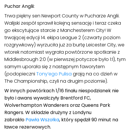
Puchar Anglii:
Trwa piękny sen Newport County w Pucharze Anglii.
Walijski zespół sprawił kolejną sensację i teraz czeka
go ekscytujące starcie z Manchesterem City! W
trwającej edycji 14. ekipa League 2 (czwarty poziom
rozgrywkowy) wyrzuciła już za burtę Leicester City, we
wtorek natomiast wygrała powtórzone spotkanie z
Middlesbrough 2:0 (w pierwszej potyczce było 1:1), tym
samym uporała się z następnym faworytem
(podopieczni
Tony’ego Pulisa
grają na co dzień w
The Championship, czyli na drugim poziomie).
W innych powtórkach 1/16 finału niespodzianek nie
było i awans wywalczyły Brentford FC,
Wolverhampton Wanderers oraz Queens Park
Rangers. W składzie drużyny z Londynu
zabrakło
Pawła Wszołka
, który spędził 90 minut na
ławce rezerwowych.