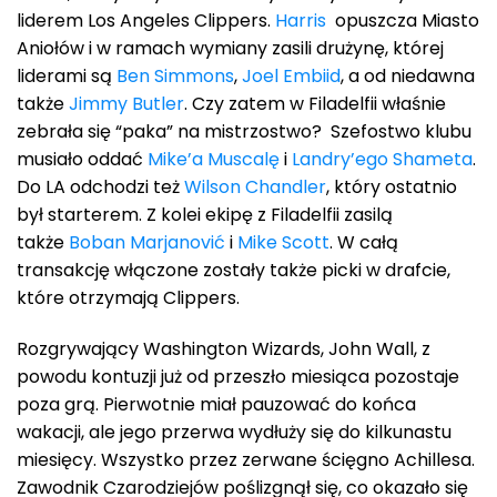
liderem Los Angeles Clippers.
Harris
opuszcza Miasto
Aniołów i w ramach wymiany zasili drużynę, której
liderami są
Ben Simmons
,
Joel Embiid
, a od niedawna
także
Jimmy Butler
. Czy zatem w Filadelfii właśnie
zebrała się “paka” na mistrzostwo? Szefostwo klubu
musiało oddać
Mike’a Muscalę
i
Landry’ego Shameta
.
Do LA odchodzi też
Wilson Chandler
, który ostatnio
był starterem. Z kolei ekipę z Filadelfii zasilą
także
Boban Marjanović
i
Mike Scott
. W całą
transakcję włączone zostały także picki w drafcie,
które otrzymają Clippers.
Rozgrywający Washington Wizards, John Wall, z
powodu kontuzji już od przeszło miesiąca pozostaje
poza grą. Pierwotnie miał pauzować do końca
wakacji, ale jego przerwa wydłuży się do kilkunastu
miesięcy. Wszystko przez zerwane ścięgno Achillesa.
Zawodnik Czarodziejów poślizgnął się, co okazało się