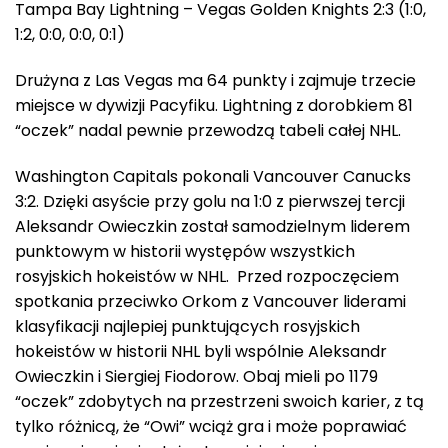
Tampa Bay Lightning – Vegas Golden Knights 2:3 (1:0,
1:2, 0:0, 0:0, 0:1)
Drużyna z Las Vegas ma 64 punkty i zajmuje trzecie
miejsce w dywizji Pacyfiku. Lightning z dorobkiem 81
“oczek” nadal pewnie przewodzą tabeli całej NHL.
Washington Capitals pokonali Vancouver Canucks
3:2. Dzięki asyście przy golu na 1:0 z pierwszej tercji
Aleksandr Owieczkin został samodzielnym liderem
punktowym w historii występów wszystkich
rosyjskich hokeistów w NHL. Przed rozpoczęciem
spotkania przeciwko Orkom z Vancouver liderami
klasyfikacji najlepiej punktujących rosyjskich
hokeistów w historii NHL byli wspólnie Aleksandr
Owieczkin i Siergiej Fiodorow. Obaj mieli po 1179
“oczek” zdobytych na przestrzeni swoich karier, z tą
tylko różnicą, że “Owi” wciąż gra i może poprawiać