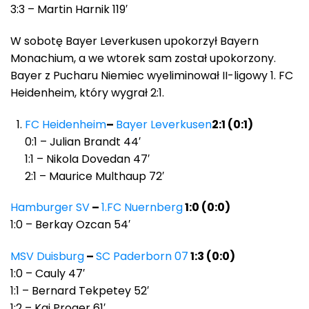
3:3 – Martin Harnik 119′
W sobotę Bayer Leverkusen upokorzył Bayern
Monachium, a we wtorek sam został upokorzony.
Bayer z Pucharu Niemiec wyeliminował II-ligowy 1. FC
Heidenheim, który wygrał 2:1.
FC Heidenheim
–
Bayer Leverkusen
2:1 (0:1)
0:1 – Julian Brandt 44′
1:1 – Nikola Dovedan 47′
2:1 – Maurice Multhaup 72′
Hamburger SV
–
1.FC Nuernberg
1:0 (0:0)
1:0 – Berkay Ozcan 54′
MSV Duisburg
–
SC Paderborn 07
1:3 (0:0)
1:0 – Cauly 47′
1:1 – Bernard Tekpetey 52′
1:2 – Kai Proger 61′