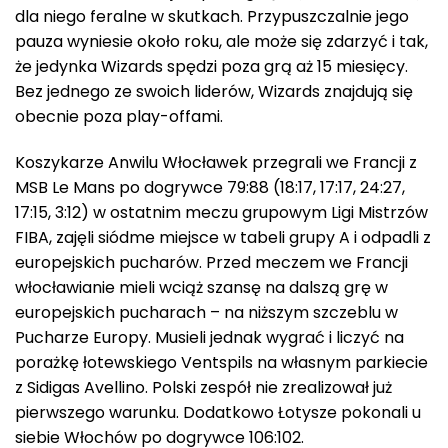
dla niego feralne w skutkach. Przypuszczalnie jego
pauza wyniesie około roku, ale może się zdarzyć i tak,
że jedynka Wizards spędzi poza grą aż 15 miesięcy.
Bez jednego ze swoich liderów, Wizards znajdują się
obecnie poza play-offami.
Koszykarze Anwilu Włocławek przegrali we Francji z
MSB Le Mans po dogrywce 79:88 (18:17, 17:17, 24:27,
17:15, 3:12) w ostatnim meczu grupowym Ligi Mistrzów
FIBA, zajęli siódme miejsce w tabeli grupy A i odpadli z
europejskich pucharów. Przed meczem we Francji
włocławianie mieli wciąż szansę na dalszą grę w
europejskich pucharach – na niższym szczeblu w
Pucharze Europy. Musieli jednak wygrać i liczyć na
porażkę łotewskiego Ventspils na własnym parkiecie
z Sidigas Avellino. Polski zespół nie zrealizował już
pierwszego warunku. Dodatkowo Łotysze pokonali u
siebie Włochów po dogrywce 106:102.