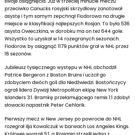
swoje osiągnięcia. Już w trzeciej minucie meczu
przeciwko Canucks rosyjski skrzydłowy zanotował
asystę i tym samym zepchnął Fiodorowa na drugie
miejsce w klasyfikacji najlepszych Rosjan. To była 536
asysta Owieczkina, w dorobku ma on też 644 gole.
Wszystko to uzyskał w 14 rozegranych sezonach.
Fiodorow by osiągnąć 1179 punktów grał w NHL przez
18 sezonów.
Jubileusz tysięcznego występu w NHL obchodził
Patrice Bergeron z Boston Bruins i uczcił go
zdobyciem dwóch goli dla Niedźwiedzi. Bostończycy
ograli lidera Dywizji Metropolitan ekipę New York
Islanders 3:1. Bramkę przełamującego remis 1:1 zdobył
słowacki napastnik Peter Cehlarik.
Pierwszy mecz w New Jersey po powrocie do NHL
rozegrał Ilja Kowalczuk w barwach Los Angeles Kings.
Królowie wygrali 5:1, a Rosjanin strzelił jedną z