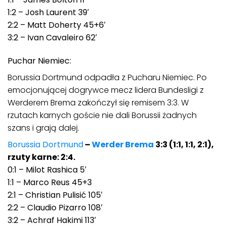
1:2 – Josh Laurent 39′
2:2 – Matt Doherty 45+6′
3:2 – Ivan Cavaleiro 62′
Puchar Niemiec:
Borussia Dortmund odpadła z Pucharu Niemiec. Po
emocjonującej dogrywce mecz lidera Bundesligi z
Werderem Brema zakończył się remisem 3:3. W
rzutach karnych goście nie dali Borussii żadnych
szans i grają dalej.
Borussia Dortmund
–
Werder Brema
3:3 (1:1, 1:1, 2:1),
rzuty karne: 2:4.
0:1 – Milot Rashica 5′
1:1 – Marco Reus 45+3
2:1 – Christian Pulisić 105′
2:2 – Claudio Pizarro 108′
3:2 – Achraf Hakimi 113′