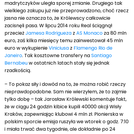
madrytczyków uległa sporej zmianie. Drugiego tak
wielkiego zakupu już nie przeprowadzono, choć rzecz
jasna nie oznacza to, że Królewscy całkowicie
zacisnęli pasa. W lipcu 2014 roku Real ściągnął
przecież
Jamesa Rodrigueza
z
AS Monaco
za 80 mln
euro, zaś kilka miesięcy temu zainwestował 45 mln
euro w wykupienie
Viniciusa
z
Flamengo Rio de
Janeiro
. Tak kosztowne transfery na
Santiago
Bernabeu
w ostatnich latach stały się jednak
rzadkością.
– To pokaz siły i dowód na to, że można robić rzeczy
nieprawdopodobne. Sam nie wierzyłem, że to zajmie
tylko dobę – tak Jarosław Królewski komentuje fakt,
że w ciągu 24 godzin kibice kupili 40000 akcji Wisły
Kraków, zapewniając klubowi 4 mln zł. Pionierska w
polskim sporcie emisja ruszyła we wtorek o godz. 7:10
i miała trwać dwa tygodnie, ale dokładnie po 24