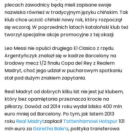
plecach zawodnicy będą mieli zapisane swoje
nazwiska również w tradycyjnym języku chińskim. Tak
klub chce uczcić chiński nowy rok, który rozpoczął
się wczoraj. W poprzednich latach kataloński klub też
tworzył specjalne akcje promocyjne z tej okazji.
Leo Messi nie opuści drugiego El Clasico z rzędu.
Argentyńczyk znalazł się w kadrze Barcelony na
środowy mecz 1/2 finału Copa del Rey z Realem
Madryt, choć jego udział w pucharowym spotkaniu
stał pod dużym znakiem zapytania.
Real Madryt od dobrych kilku lat nie jest już klubem,
który bez opamiętania przeznacza krocie na
piłkarzy. Dowód: od 2014 roku wydał blisko 400 mln
euro mniej od Barcelony. Po tym, jak latem 2013
roku
Real Madryt
zapłacił
Tottenhamowi Hotspur
101
mln euro za
Garetha Bale’a
, polityka transferowa