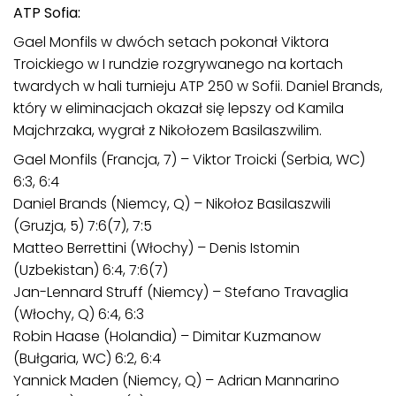
ATP Sofia:
Gael Monfils w dwóch setach pokonał Viktora
Troickiego w I rundzie rozgrywanego na kortach
twardych w hali turnieju ATP 250 w Sofii. Daniel Brands,
który w eliminacjach okazał się lepszy od Kamila
Majchrzaka, wygrał z Nikołozem Basilaszwilim.
Gael Monfils (Francja, 7) – Viktor Troicki (Serbia, WC)
6:3, 6:4
Daniel Brands (Niemcy, Q) – Nikołoz Basilaszwili
(Gruzja, 5) 7:6(7), 7:5
Matteo Berrettini (Włochy) – Denis Istomin
(Uzbekistan) 6:4, 7:6(7)
Jan-Lennard Struff (Niemcy) – Stefano Travaglia
(Włochy, Q) 6:4, 6:3
Robin Haase (Holandia) – Dimitar Kuzmanow
(Bułgaria, WC) 6:2, 6:4
Yannick Maden (Niemcy, Q) – Adrian Mannarino