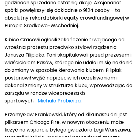
godzinach sprzedano ostatnią akcję. Akcjonariat
spółki powiększył się dokładnie o 9124 osoby – to
absolutny rekord zbiórki equity crowdfundingowej w
Europie Środkowo-Wschodniej.
Kibice Cracovii ogłosili zakończenie trwającego od
września protestu przeciwko stylowi rządzenia
Janusza Filipiaka. Fani skapitulowali przed prezesem i
właścicielem Pasów, którego nie udało im się nakłonić
do zmiany w sposobie kierowania klubem. Filipiak
postanowił wyjść naprzeciw ich oczekiwaniom i
dokonał zmiany w strukturze klubu, wprowadzając do
zarządu w randze wiceprezesa ds.
sportowych…
Michała Probierza
.
Przemysław Frankowski, który od kilkunastu dni jest
piłkarzem Chicago Fire, w nowym otoczeniu może
liczyć na wsparcie byłego gwiazdora Legii Warszawa,