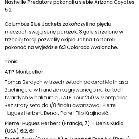
Nashville Predators pokonali u siebie Arizona Coyotes
5:2.
Columbus Blue Jackets zakończyli na pięciu
meczach swoją serię porażek. 3 gole strzelone w
trzeciej tercji pozwoliły ekipie Johna Tortorelli
pokonać na wyjeździe 6:3 Colorado Avalanche.
Tenis:
ATP Montpellier:
Tomas Berdych w trzech setach pokonał Mathiasa
Bachingera w I rundzie rozgrywanego na kortach
twardych w hali turnieju ATP Tour 250 w Montpellier.
Bez straty seta do 1/8 finału awansowali Pierre-
Hugues Herbert, Benoit Paire i Filip Krajinović.
Pierre-Hugues Herbert (Francja, 7) – Denis Kudla
(USA) 6:2, 6:1
Benoit Paire (Francja, 8) – Jewgienij Donskoj (Rosja)