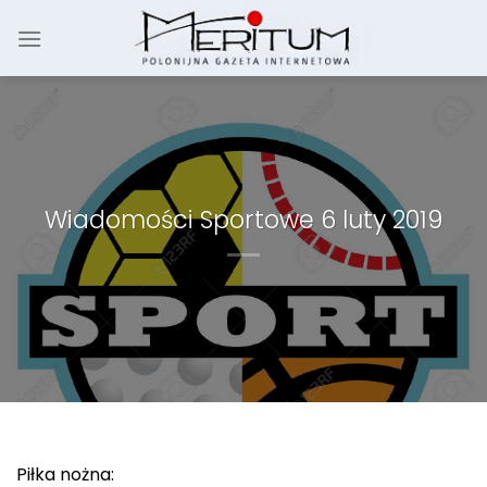
Skip
to
content
Wiadomości Sportowe 6 luty 2019
Piłka nożna: