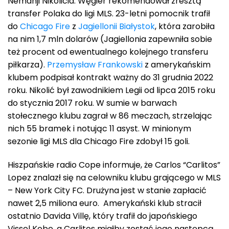
Nemanji Nikolicia. Węgier rekomendował zresztą
transfer Polaka do ligi MLS. 23-letni pomocnik trafił
do
Chicago Fire
z
Jagiellonii Białystok
, która zarobiła
na nim 1,7 mln dolarów (Jagiellonia zapewniła sobie
też procent od ewentualnego kolejnego transferu
piłkarza).
Przemysław Frankowski
z amerykańskim
klubem podpisał kontrakt ważny do 31 grudnia 2022
roku. Nikolić był zawodnikiem Legii od lipca 2015 roku
do stycznia 2017 roku. W sumie w barwach
stołecznego klubu zagrał w 86 meczach, strzelając
nich 55 bramek i notując 11 asyst. W minionym
sezonie ligi MLS dla Chicago Fire zdobył 15 goli.
Hiszpańskie radio Cope informuje, że Carlos “Carlitos”
Lopez znalazł się na celowniku klubu grającego w MLS
– New York City FC. Drużyna jest w stanie zapłacić
nawet 2,5 miliona euro. Amerykański klub stracił
ostatnio Davida Villę, który trafił do japońskiego
Vissel Kobe, a Carlitos miałby zostać jego następcą.