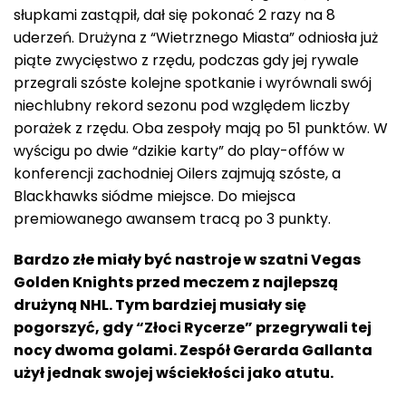
słupkami zastąpił, dał się pokonać 2 razy na 8
uderzeń. Drużyna z “Wietrznego Miasta” odniosła już
piąte zwycięstwo z rzędu, podczas gdy jej rywale
przegrali szóste kolejne spotkanie i wyrównali swój
niechlubny rekord sezonu pod względem liczby
porażek z rzędu. Oba zespoły mają po 51 punktów. W
wyścigu po dwie “dzikie karty” do play-offów w
konferencji zachodniej Oilers zajmują szóste, a
Blackhawks siódme miejsce. Do miejsca
premiowanego awansem tracą po 3 punkty.
Bardzo złe miały być nastroje w szatni Vegas
Golden Knights przed meczem z najlepszą
drużyną NHL. Tym bardziej musiały się
pogorszyć, gdy “Złoci Rycerze” przegrywali tej
nocy dwoma golami.
Zespół Gerarda Gallanta
użył jednak swojej wściekłości jako atutu.