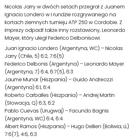
Nicolas Jarry w dwóch setach przegrał z Juanem
Ignacio Londero w I rundzie rozgrywanego na
kortach ziemnych turnieju ATP 250 w Cordobie. Z
imprezy odpadł także inny rozstawiony, Leonardo
Mayer, który uległ Federico Delbonisowi.
Juan Ignacio Londero (Argentyna, WC) – Nicolas
Jarry (Chile, 5) 6:2, 7:6(5)
Federico Delbonis (Argentyna) – Leonardo Mayer
(Argentyna, 7) 6:4, 6:7(5), 6:3
Jaume Munar (Hiszpania) – Guido Andreozzi
(Argentyna) 6:1, 6:4
Roberto Carballes (Hiszpania) – Andrej Martin
(Słowacja, Q) 6:3, 6:2
Pablo Cuevas (Urugwaj) – Facundo Bagnis
(Argentyna, WC) 6:4, 6:4
Albert Ramos (Hiszpania) – Hugo Dellien (Boliwia, LL)
7:6(7), 4:6, 6:3