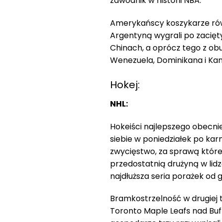
zawodnik w historii NBA.
Amerykańscy koszykarze rów
Argentyną wygrali po zacięt
Chinach, a oprócz tego z obu 
Wenezuela, Dominikana i Ka
Hokej:
NHL:
Hokeiści najlepszego obecnie
siebie w poniedziałek po karn
zwycięstwo, za sprawą które
przedostatnią drużyną w lidz
najdłuższa seria porażek od 
Bramkostrzelność w drugiej 
Toronto Maple Leafs nad Buf