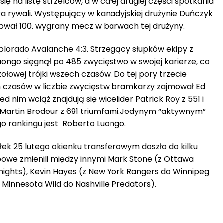
ię na listę strzelców, a w całej drugiej części spotkania
ra rywali. Występujący w kanadyjskiej drużynie Duńczyk
tował 100. wygrany mecz w barwach tej drużyny.
Colorado Avalanche 4:3. Strzegący słupków ekipy z
ongo sięgnął po 485 zwycięstwo w swojej karierze, co
łowej trójki wszech czasów. Do tej pory trzecie
ch czasów w liczbie zwycięstw bramkarzy zajmował Ed
d nim wciąż znajdują się wicelider Patrick Roy z 551 i
 Martin Brodeur z 691 triumfami.Jedynym “aktywnym”
o rankingu jest Roberto Luongo.
k 25 lutego okienku transferowym doszło do kilku
owe zmienili między innymi Mark Stone (z Ottawa
ights), Kevin Hayes (z New York Rangers do Winnipeg
z Minnesota Wild do Nashville Predators).