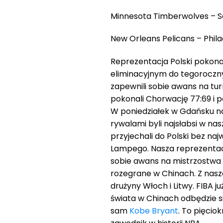
Minnesota Timberwolves – Sa
New Orleans Pelicans – Philad
Reprezentacja Polski pokona
eliminacyjnym do tegoroczny
zapewnili sobie awans na tur
pokonali Chorwację 77:69 i 
W poniedziałek w Gdańsku nas
rywalami byli najsłabsi w na
przyjechali do Polski bez na
Lampego. Nasza reprezentacja
sobie awans na mistrzostwa ś
rozegrane w Chinach. Z nasz
drużyny Włoch i Litwy. FIBA ju
świata w Chinach odbędzie s
sam
Kobe Bryant
. To pięcio