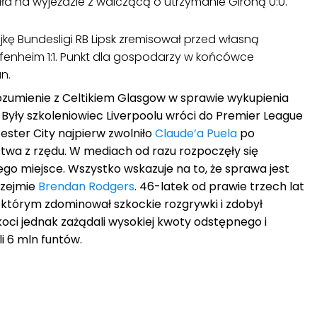
ła na wyjeździe z walczącą o utrzymanie Gironą 0:0.
kę Bundesligi RB Lipsk zremisował przed własną
ffenheim 1:1. Punkt dla gospodarzy w końcówce
n.
rozumienie z Celtikiem Glasgow w sprawie wykupienia
Były szkoleniowiec Liverpoolu wróci do Premier League
cester City najpierw zwolniło
Claude’a Puela
po
wa z rzędu. W mediach od razu rozpoczęły się
jego miejsce. Wszystko wskazuje na to, że sprawa jest
rzejmie
Brendan Rodgers
. 46-latek od prawie trzech lat
z którym zdominował szkockie rozgrywki i zdobył
koci jednak zażądali wysokiej kwoty odstępnego i
i 6 mln funtów.