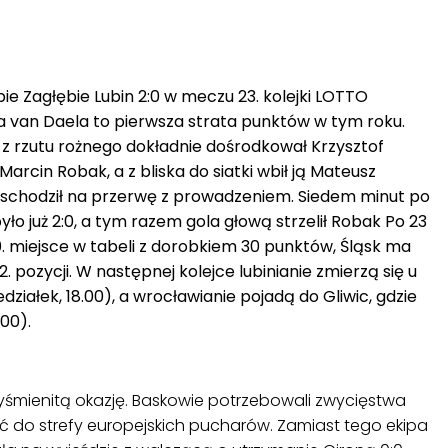
ie Zagłębie Lubin 2:0 w meczu 23. kolejki LOTTO
na van Daela to pierwsza strata punktów w tym roku.
 z rzutu rożnego dokładnie dośrodkował Krzysztof
Marcin Robak, a z bliska do siatki wbił ją Mateusz
ąsk schodził na przerwę z prowadzeniem. Siedem minut po
ło już 2:0, a tym razem gola głową strzelił Robak Po 23
0. miejsce w tabeli z dorobkiem 30 punktów, Śląsk ma
12. pozycji. W następnej kolejce lubinianie zmierzą się u
działek, 18.00), a wrocławianie pojadą do Gliwic, gdzie
.00).
śmienitą okazję. Baskowie potrzebowali zwycięstwa
 do strefy europejskich pucharów. Zamiast tego ekipa