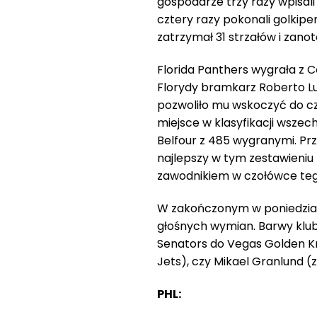
gospodarze trzy razy wpisali s
cztery razy pokonali golkipe
zatrzymał 31 strzałów i zano
Florida Panthers wygrała z 
Florydy bramkarz Roberto Lu
pozwoliło mu wskoczyć do czo
miejsce w klasyfikacji wsze
Belfour z 485 wygranymi. Prze
najlepszy w tym zestawieniu
zawodnikiem w czołówce teg
W zakończonym w poniedziałe
głośnych wymian. Barwy klub
Senators do Vegas Golden Kn
Jets), czy Mikael Granlund (
PHL: