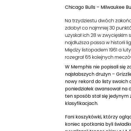
Chicago Bulls – Milwaukee Bu
Na trzydziestu dwóch zakońc
zdobył co najmniej 30 punkt
uzyskał ich 28 w zwycięskim s
najdłuższa passa w historii l
Między listopadem 1961 a lut
rozegrał 65 kolejnych mecz
W Memphis nie popisali się z
najsłabszych drużyn – Grizzli
nowy rekord do listy swoich 
poniedziałek awansował na d
ten sposób stał się jedynym
klasyfikacjach.
Fani koszykówki, którzy oglą
koniec spotkania byli świadk