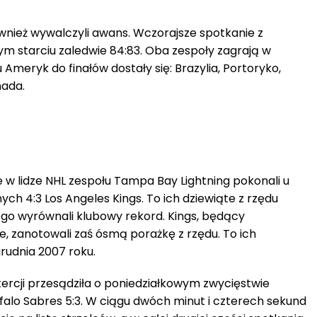
nież wywalczyli awans. Wczorajsze spotkanie z
ym starciu zaledwie 84:83. Oba zespoły zagrają w
Ameryk do finałów dostały się: Brazylia, Portoryko,
nada.
 w lidze NHL zespołu Tampa Bay Lightning pokonali u
ych 4:3 Los Angeles Kings. To ich dziewiąte z rzędu
go wyrównali klubowy rekord. Kings, będący
e, zanotowali zaś ósmą porażkę z rzędu. To ich
grudnia 2007 roku.
tercji przesądziła o poniedziałkowym zwycięstwie
falo Sabres 5:3. W ciągu dwóch minut i czterech sekund