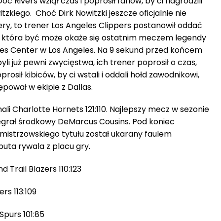
Doc Rivers wziął czas i poprosił fanów, by ci nagrodzili
zkiego. Choć Dirk Nowitzki jeszcze oficjalnie nie
ery, to trener Los Angeles Clippers postanowił oddać
, która być może okaże się ostatnim meczem legendy
ples Center w Los Angeles. Na 9 sekund przed końcem
li już pewni zwycięstwa, ich trener poprosił o czas,
rosił kibiców, by ci wstali i oddali hołd zawodnikowi,
pował w ekipie z Dallas.
li Charlotte Hornets 121:110. Najlepszy mecz w sezonie
rał środkowy DeMarcus Cousins. Pod koniec
istrzowskiego tytułu został ukarany faulem
uta rywala z placu gry.
 Trail Blazers 110:123
rs 113:109
Spurs 101:85