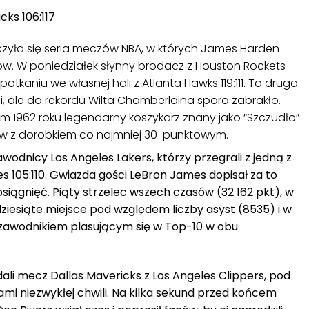
cks 106:117
zyła się seria meczów NBA, w których James Harden
ów. W poniedziałek słynny brodacz z Houston Rockets
potkaniu we własnej hali z Atlanta Hawks 119:111. To druga
igi, ale do rekordu Wilta Chamberlaina sporo zabrakło.
ym 1962 roku legendarny koszykarz znany jako “Szczudło”
ów z dorobkiem co najmniej 30-punktowym.
awodnicy Los Angeles Lakers, którzy przegrali z jedną z
es 105:110. Gwiazda gości LeBron James dopisał za to
osiągnięć. Piąty strzelec wszech czasów (32 162 pkt), w
ziesiąte miejsce pod względem liczby asyst (8535) i w
 zawodnikiem plasującym się w Top-10 w obu
dali mecz Dallas Mavericks z Los Angeles Clippers, pod
ami niezwykłej chwili. Na kilka sekund przed końcem