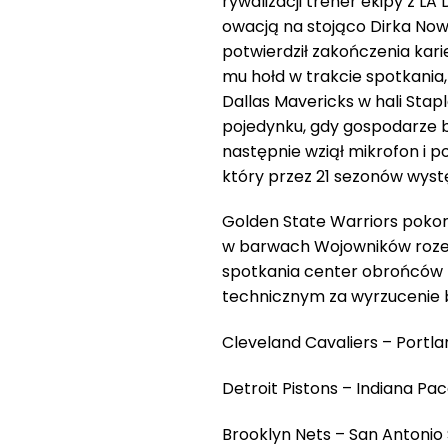
rywalizacji trener ekipy z LA 
owacją na stojąco Dirka Nowit
potwierdził zakończenia kari
mu hołd w trakcie spotkania
Dallas Mavericks w hali Sta
pojedynku, gdy gospodarze by
następnie wziął mikrofon i pop
który przez 21 sezonów wystę
Golden State Warriors pokona
w barwach Wojowników rozeg
spotkania center obrońców m
technicznym za wyrzucenie b
Cleveland Cavaliers – Portland
Detroit Pistons – Indiana Pace
Brooklyn Nets – San Antonio 