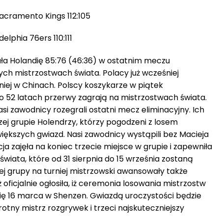
cramento Kings 112:105
elphia 76ers 110:111
ła Holandię 85:76 (46:36) w ostatnim meczu
ch mistrzostwach świata. Polacy już wcześniej
niej w Chinach. Polscy koszykarze w piątek
po 52 latach przerwy zagrają na mistrzostwach świata.
i zawodnicy rozegrali ostatni mecz eliminacyjny. Ich
szej grupie Holendrzy, którzy pogodzeni z losem
jwiększych gwiazd. Nasi zawodnicy wystąpili bez Macieja
 zajęła na koniec trzecie miejsce w grupie i zapewniła
wiata, które od 31 sierpnia do 15 września zostaną
ej grupy na turniej mistrzowski awansowały także
ż oficjalnie ogłosiła, iż ceremonia losowania mistrzostw
ię 16 marca w Shenzen. Gwiazdą uroczystości będzie
krotny mistrz rozgrywek i trzeci najskuteczniejszy