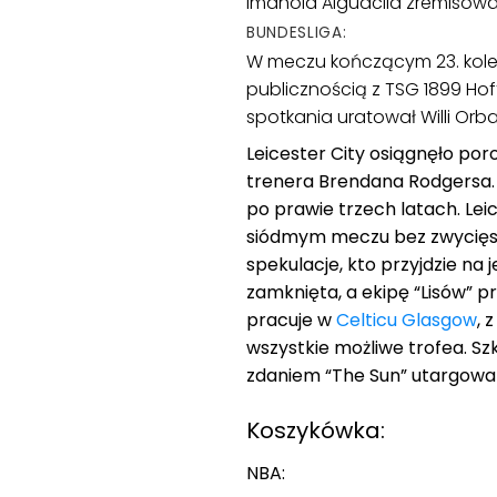
Imanola Alguacila zremisowa
BUNDESLIGA:
W meczu kończącym 23. kolej
publicznością z TSG 1899 Ho
spotkania uratował Willi Orba
Leicester City osiągnęło po
trenera Brendana Rodgersa. 
po prawie trzech latach. Lei
siódmym meczu bez zwycięst
spekulacje, kto przyjdzie na 
zamknięta, a ekipę “Lisów” p
pracuje w
Celticu Glasgow
, 
wszystkie możliwe trofea. Sz
zdaniem “The Sun” utargowal
Koszykówka:
NBA: