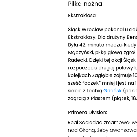
Piłka nożna:
Ekstraklasa:
Śląsk Wrocław pokonał u sieb
Ekstraklasy. Dla drużyny Be
Była 42. minuta meczu, kiedy
Mączyński, piłkę głową zgrał 
Radecki. Dzięki tej akcji Śl
rozpoczęciu drugiej połowy by
kolejkach Zagłębie zajmuje 1
sześć “oczek” mniej i jest na 
siebie z Lechią
Gdańsk
(ponie
zagrają z Piastem (piątek, 18
Primera Division:
Real Sociedad zmarnował wy
nad Gironą, żeby awansować